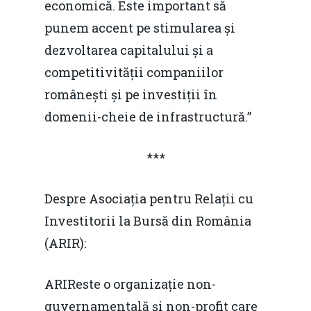
economică. Este important să
punem accent pe stimularea și
dezvoltarea capitalului și a
competitivității companiilor
românești și pe investiții în
domenii-cheie de infrastructură.”
***
Despre Asociația pentru Relații cu
Home
Investitorii la Bursă din România
Noutăți
(ARIR):
Despre
ARIReste o organizație non-
Evenimente
guvernamentală și non-profit care