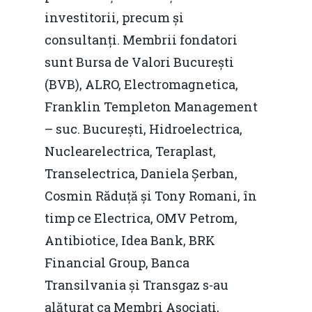
investitorii, precum și
Fiscalitate pentru o 
consultanți. Membrii fondatori
Durabilă
sunt Bursa de Valori București
Martie 2016
Agribusiness
(BVB), ALRO, Electromagnetica,
Decembrie 2015
Energia
Franklin Templeton Management
– suc. București, Hidroelectrica,
Mai 2015
Construcții și Infrastr
Nuclearelectrica, Teraplast,
pentru o Românie Dur
Martie 2015
Transelectrica, Daniela Șerban,
Cosmin Răduță și Tony Romani, în
timp ce Electrica, OMV Petrom,
Antibiotice, Idea Bank, BRK
Financial Group, Banca
Transilvania și Transgaz s-au
alăturat ca Membri Asociați,