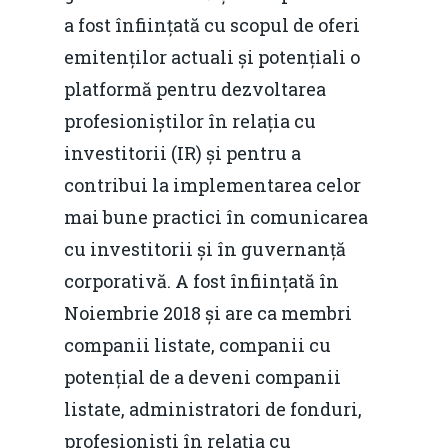
Foto
a fost înființată cu scopul de oferi
emitenților actuali și potențiali o
Video
Modelul economic ro
platformă pentru dezvoltarea
România – orizont 2040
EM360 Talk
Marea Neagră în Nou
profesioniștilor în relația cu
resurselor naturale
economie
Contact
investitorii (IR) și pentru a
Piaţa gazelor naturale:
contribui la implementarea celor
Politici Europene în N
Burse pentru jurna
predictibilitate, liberal
mai bune practici în comunicarea
Economie
concurenţă.
cu investitorii și în guvernanță
Video Forum Marea N
Contact
corporativă. A fost înființată în
Soluții de consultanță
Piața gazelor naturale:
Noiembrie 2018 și are ca membri
Daniel Apostol
IMM
predictibilitate, liberal
companii listate, companii cu
Rolul băncilor în finan
concurență.
Email:
potențial de a deveni companii
IMM
daniel.apostol@me.
listate, administratori de fonduri,
Redresare vs. Lichidar
profesioniști în relația cu