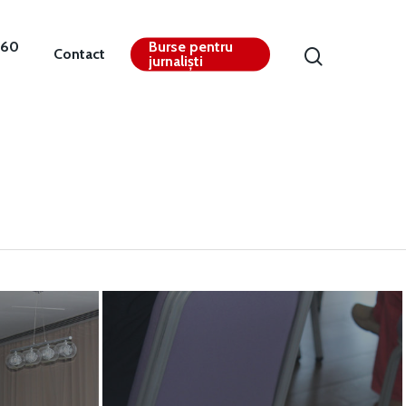
360
Burse pentru
Contact
jurnaliști