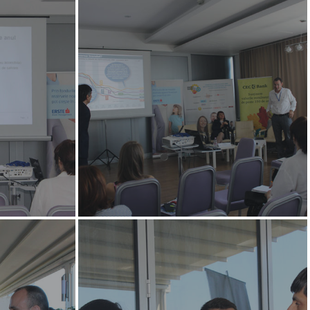
Contact
Daniel Apostol
Email:
daniel.apostol@me.com