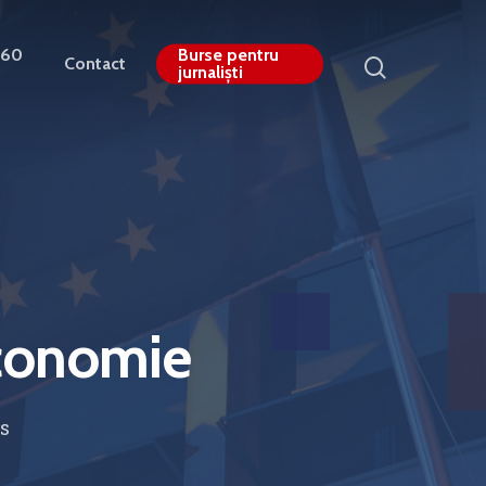
360
Burse pentru
Contact
jurnaliști
Economie
s