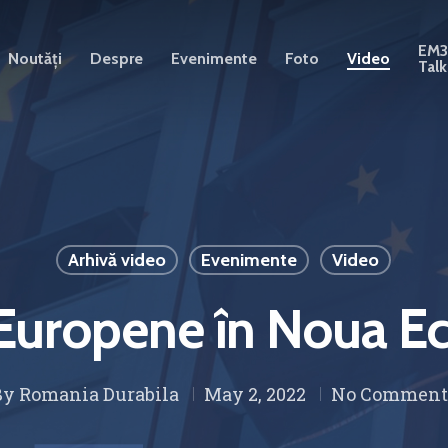
EM
Noutăți
Despre
Evenimente
Foto
Video
Talk
Arhivă video
Evenimente
Video
i Europene în Noua 
By
Romania Durabila
May 2, 2022
No Comment