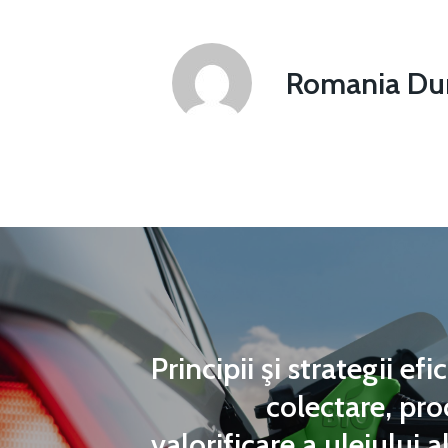
Romania Dur
Principii şi strategii ef
colectare, pro
valorificare a uleiului 