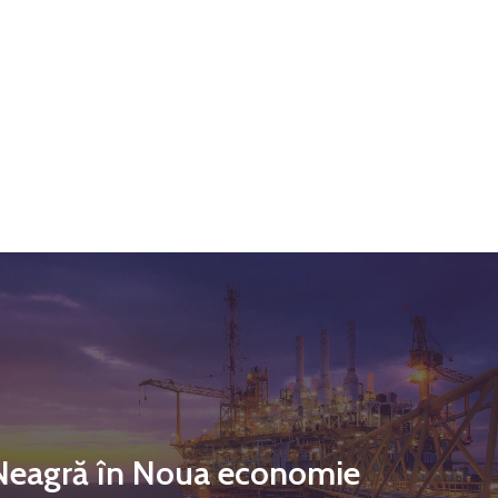
Contact
Daniel Apostol
Email:
daniel.apostol@me.com
Neagră în Noua economie