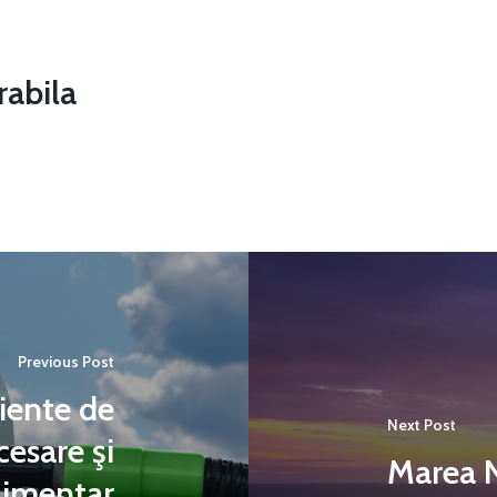
abila
Previous Post
iciente de
Next Post
cesare şi
Marea 
alimentar