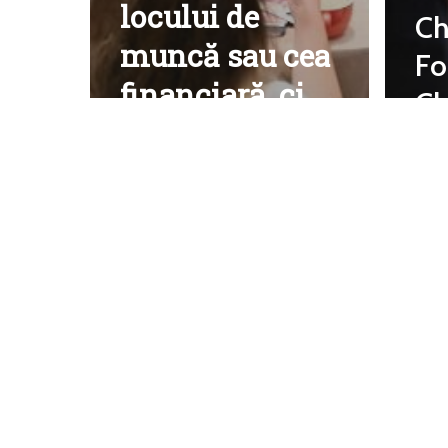
locului de
Ch
muncă sau cea
Fo
financiară, ci
Cl
își doresc să
pr
aibă o
co
predictibilitate
do
psihologică, să
un
înțeleagă cum
câ
se iau deciziile
st
și cum îi
de
afectează”
ma