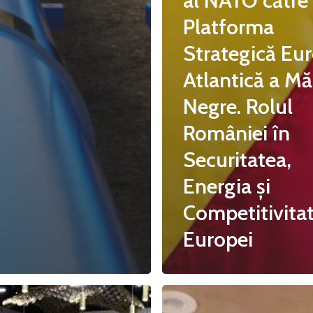
al NATO către
Platforma
Strategică Eu
Atlantică a Măr
Negre. Rolul
României în
Securitatea,
Energia și
Competitivita
Europei