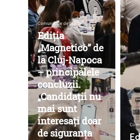
Comunicate de presa
Ediția
„Magnetico” de
la Cluj-Napoca
– principalele
concluzii.
„Candidații nu
mai sunt
interesați doar
Comu
de siguranța
Ed