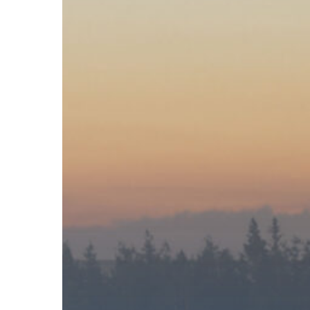
Hit enter to search or ESC to close