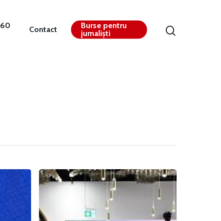
360
Burse pentru
Contact
jurnaliști