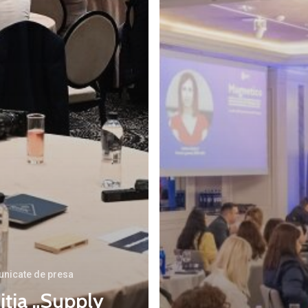
nicate de presa
iția „Supply