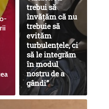
trebui să
Email:
daniel.apostol@me.com
învățăm că nu
ro-
trebuie să
ii
evităm
turbulențele, ci
să le integrăm
în modul
nostru de a
tea
gândi”