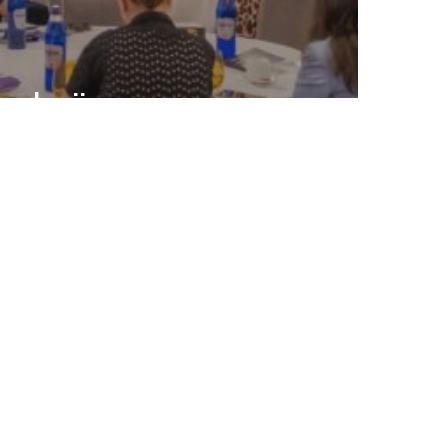
ncluzii
la
ltura
lă
ația
ste
n timp”