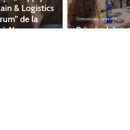
ain & Logistics
rum” de la
Comunicate de presa
uj-Napoca –
Principalele co
incipalele
ale conferinței
ncluzii. „Ne
Magnetico de 
rim să avem
București: „Cu
 supply chain
organizaționa
t mai robust,
precedă reput
abil, care să
companiei – e
vină mai agil,
ceva ce se
i flexibil”
construiește î