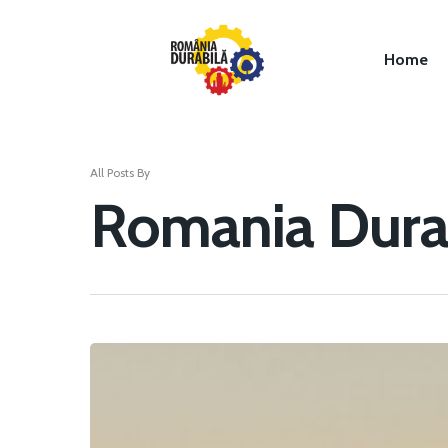
Home
All Posts By
Romania Dura