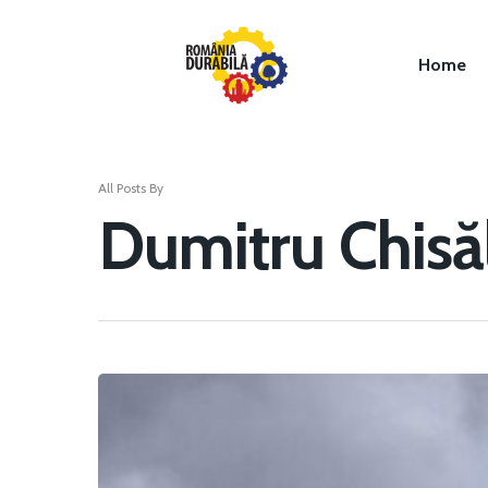
Home
All Posts By
Dumitru Chisăl