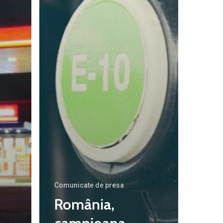
Comunicate de presa
România,
Contact
Daniel Apostol