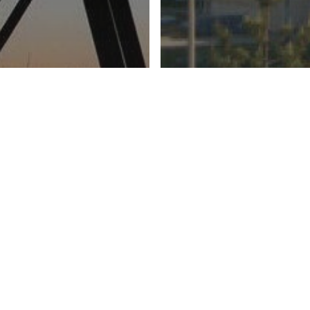
nicate de presa
nurie sau
Comunicate de presa
România a de
nstrucția unei
Situației de 
rcepții care
în Sistemul
stifică prețuri
Electroenerg
i mari în
Național
mânia?