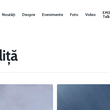
EM
Noutăți
Despre
Evenimente
Foto
Video
Talk
iță