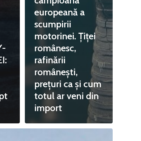
campioana
europeană a
Email:
daniel.apostol@me.com
scumpirii
motorinei. Țiței
Y-
românesc,
I:
rafinării
românești,
prețuri ca și cum
pt
totul ar veni din
import