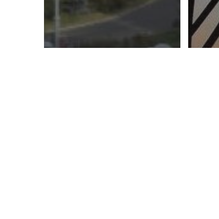
Comunicate de presa
După 25 ani de
Comu
iresponsabilitate
Pe
energetică,
co
Guvernul cere
pe
responsabilitate
ju
voluntară de la
ma
alții
Ro