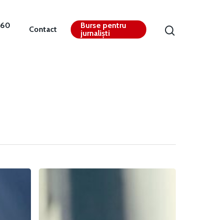
360
Burse pentru
Contact
jurnaliști