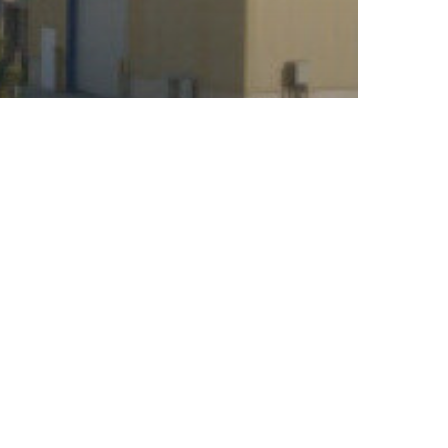
clarat
Urgență
etic