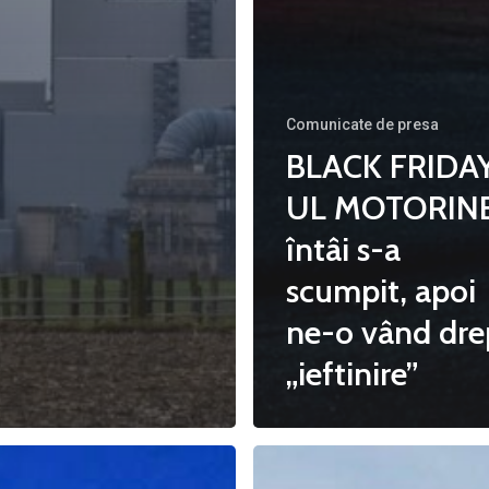
Comunicate de presa
BLACK FRIDA
UL MOTORINE
întâi s-a
scumpit, apoi
ne-o vând dre
„ieftinire”