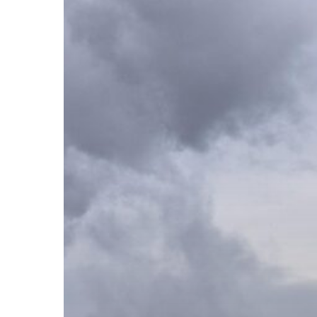
Hit enter to search or ESC to close