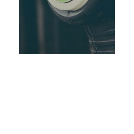
Comunicate de presa
România, campioana europeană
a scumpirii motorinei. Țiței
românesc, rafinării românești,
prețuri ca și cum totul ar veni din