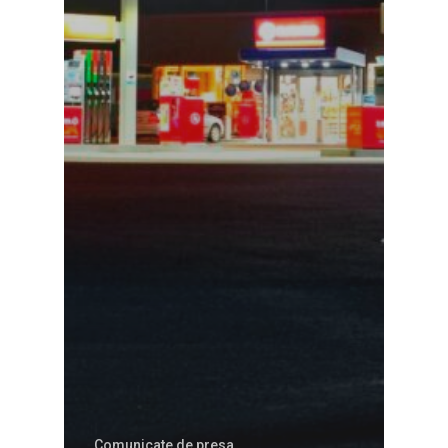
Martie 2016
Agribusiness
Decembrie 2015
Energia
Mai 2015
Construcții și Infrastr
pentru o Românie Dur
Martie 2015
Comunicate de presa