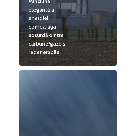
Minciuna
elegantă a
energiei:
comparația
absurdă dintre
cărbune/gaze și
regenerabile
Home
Noutăți
Despre
Evenimente
Foto
Video
Modelul economic ro