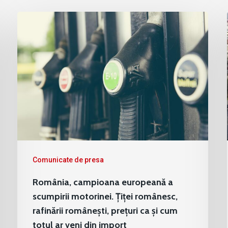
Comunicate de presa
România, campioana europeană a
scumpirii motorinei. Țiței românesc,
rafinării românești, prețuri ca și cum
totul ar veni din import