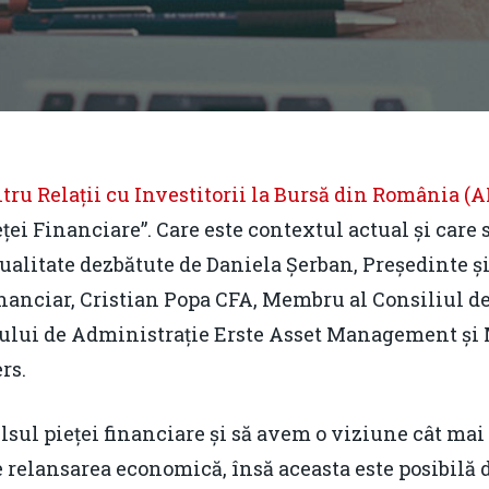
tru Relații cu Investitorii la Bursă din România (
A
eței Financiare”. Care este contextul actual și care
ualitate dezbătute de Daniela Șerban, Președinte și
financiar, Cristian Popa CFA, Membru al Consiliul
iului de Administrație Erste Asset Management și
rs.
lsul pieței financiare și să avem o viziune cât mai 
 relansarea economică, însă aceasta este posibilă 