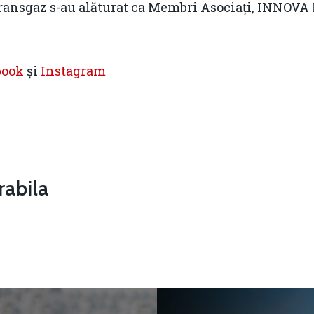
ransgaz s-au alăturat ca Membri Asociați, INNOVA
book
și
Instagram
abila