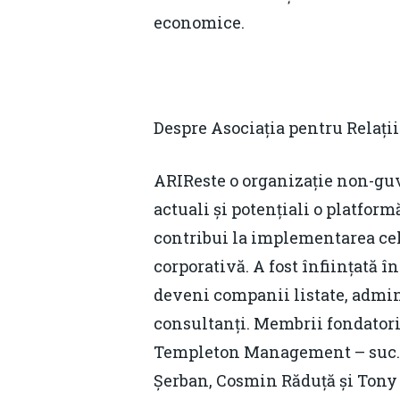
economice.
Despre Asociația pentru Relații
ARIReste o organizație non-guve
actuali și potențiali o platform
contribui la implementarea cel
corporativă. A fost înființată 
deveni companii listate, admini
consultanți. Membrii fondatori
Templeton Management – suc. Bu
Șerban, Cosmin Răduță și Tony 