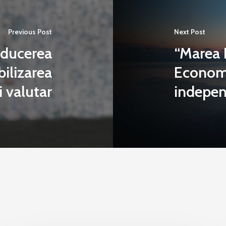
Previous Post
Next Post
educerea
“Marea 
bilizarea
Economi
i valutar
indepen