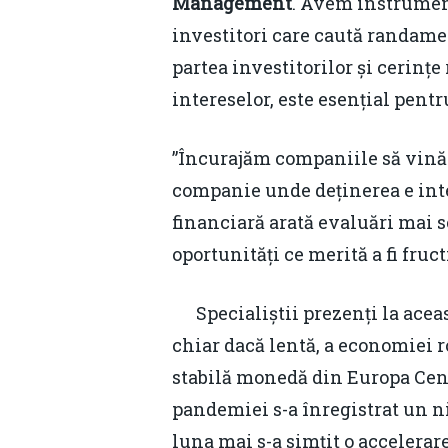
Management
. Avem instrument
investitori care caută randame
partea investitorilor și cerințe
intereselor, este esențial pentr
”Încurajăm companiile să vină l
companie unde deținerea e inte
financiară arată evaluări mai 
oportunități ce merită a fi fruc
Specialiștii prezenți la aceas
chiar dacă lentă, a economiei r
stabilă monedă din Europa Centr
pandemiei s-a înregistrat un n
luna mai s-a simțit o accelerare