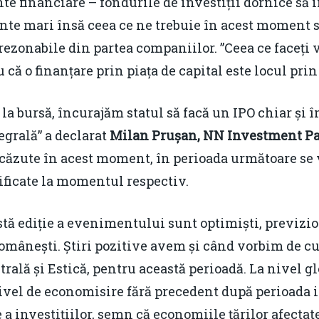
e financiare – fondurile de investiții dornice să
nte mari însă ceea ce ne trebuie în acest moment su
 rezonabile din partea companiilor. ”Ceea ce faceți 
u că o finanțare prin piața de capital este locul pri
a bursă, încurajăm statul să facă un IPO chiar și 
grală” a declarat
Milan Prușan, NN Investment Pa
scăzute în acest moment, în perioada următoare se 
tificate la momentul respectiv.
tă ediție a evenimentului sunt optimiști, previzi
omânești. Știri pozitive avem și când vorbim de cur
ală și Estică, pentru această perioadă. La nivel glo
ivel de economisire fără precedent după perioada i
 a investițiilor, semn că economiile țărilor afectate