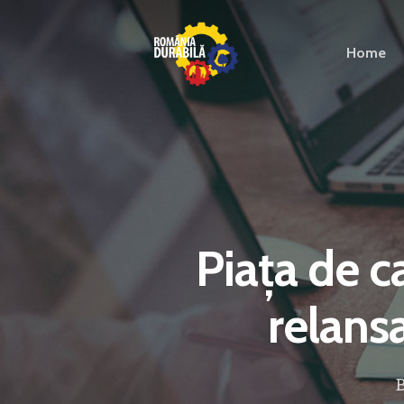
Home
Piața de c
relans