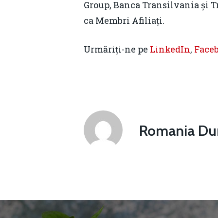
Group, Banca Transilvania și T
ca Membri Afiliați.
Urmăriți-ne pe
LinkedIn
,
Face
Romania Dur