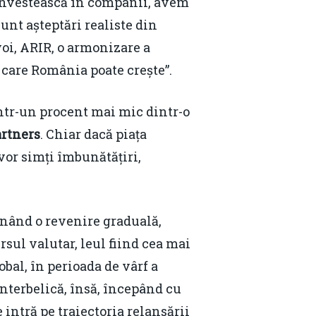
 investească în companii, avem
nt așteptări realiste din
voi, ARIR, o armonizare a
n care România poate crește”.
într-un procent mai mic dintr-o
rtners
. Chiar dacă piața
vor simți îmbunătățiri,
onând o revenire graduală,
sul valutar, leul fiind cea mai
bal, în perioada de vârf a
nterbelică, însă, începând cu
 intră pe traiectoria relansării