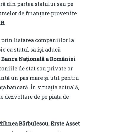
ră din partea statului sau pe
urselor de finanțare provenite
IR
.
 prin listarea companiilor la
e ca statul să își aducă
, Banca Națională a României
.
aniile de stat sau private ar
intă un pas mare și util pentru
ța bancară. În situația actuală,
de dezvoltare de pe piața de
ihnea Bărbulescu, Erste Asset