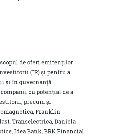
scopul de oferi emitenților
nvestitorii (IR) și pentru a
Contact
ii și în guvernanță
, companii cu potențial de a
Daniel Apostol
estitorii, precum și
Email:
daniel.apostol@me.com
tromagnetica, Franklin
ast, Transelectrica, Daniela
tice, Idea Bank, BRK Financial