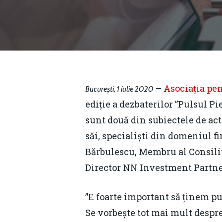
–
Asociația pen
București, 1 iulie 2020
ediție a dezbaterilor ”Pulsul Pi
sunt două din subiectele de act
săi, specialiști din domeniul 
Bărbulescu, Membru al Consil
Director NN Investment Partne
Hit enter to search or ESC to close
”E foarte important să ținem pu
Se vorbește tot mai mult despre