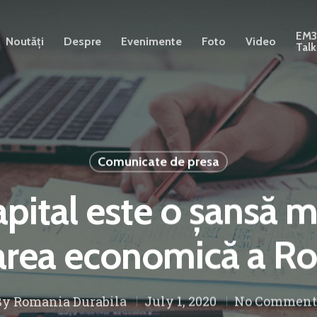
EM
Noutăți
Despre
Evenimente
Foto
Video
Talk
Comunicate de presa
apital este o șansă 
area economică a R
By
Romania Durabila
July 1, 2020
No Comment