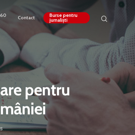
360
Burse pentru
Contact
jurnaliști
mare pentru
omâniei
s