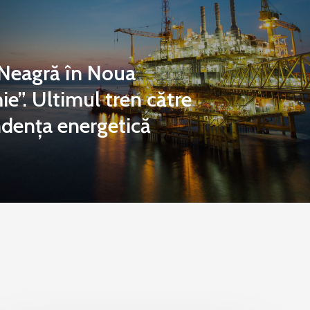
Neagră în Noua
e”. Ultimul tren către
dența energetică