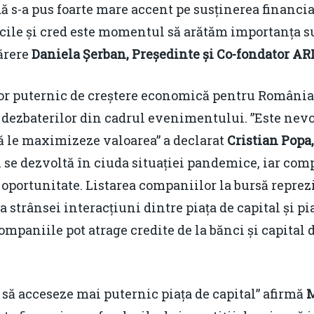
ă s-a pus foarte mare accent pe susținerea financia
acile și cred este momentul să arătăm importanța s
părere
Daniela Șerban, Președinte și Co-fondator AR
otor puternic de creștere economică pentru România
 dezbaterilor din cadrul evenimentului. ”Este nevoi
 să le maximizeze valoarea” a declarat
Cristian Popa
i se dezvoltă în ciuda situației pandemice, iar comp
 oportunitate. Listarea companiilor la bursă reprez
strânsei interacțiuni dintre piața de capital și pia
companiile pot atrage credite de la bănci și capital 
să acceseze mai puternic piața de capital” afirmă
M