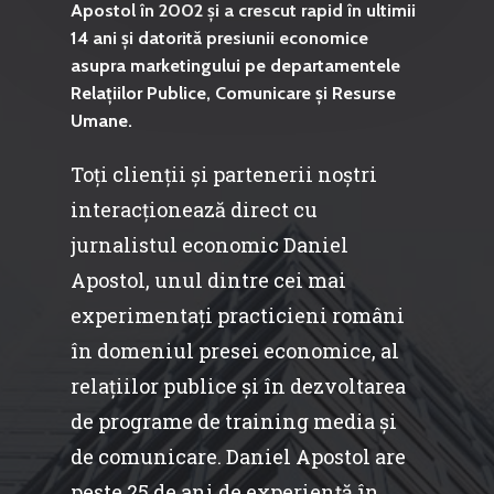
Apostol în 2002 și a crescut rapid în ultimii
Video Forum Marea N
Contact
14 ani și datorită presiunii economice
Soluții de consultanță
asupra marketingului pe departamentele
Piața gazelor naturale:
Daniel Apostol
IMM
Relațiilor Publice, Comunicare și Resurse
predictibilitate, liberal
Umane.
Rolul băncilor în finan
concurență.
Email:
IMM
Toți clienții și partenerii noștri
daniel.apostol@me.
interacționează direct cu
Redresare vs. Lichidar
jurnalistul economic Daniel
Fiscalitate pentru o 
Apostol, unul dintre cei mai
Durabilă
experimentați practicieni români
Martie 2016
Agribusiness
în domeniul presei economice, al
relațiilor publice și în dezvoltarea
Decembrie 2015
Energia
de programe de training media și
Mai 2015
Construcții și Infrastr
de comunicare. Daniel Apostol are
pentru o Românie Dur
Martie 2015
peste 25 de ani de experiență în