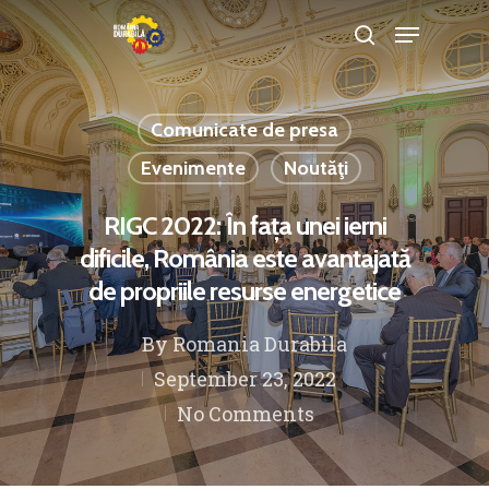
Comunicate de presa
Hit enter to search or ESC to close
Evenimente
Noutăţi
RIGC 2022: În fața unei ierni
dificile, România este avantajată
de propriile resurse energetice
By
Romania Durabila
September 23, 2022
No Comments