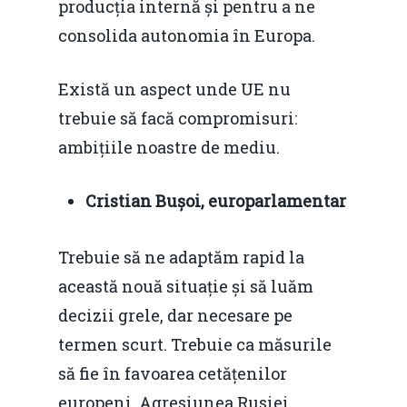
Piaţa gazelor naturale:
producția internă și pentru a ne
Politici Europene în N
Burse pentru jurna
predictibilitate, liberal
consolida autonomia în Europa.
Economie
concurenţă.
Video Forum Marea N
Există un aspect unde UE nu
Contact
Soluții de consultanță
trebuie să facă compromisuri:
Piața gazelor naturale:
Daniel Apostol
IMM
ambițiile noastre de mediu.
predictibilitate, liberal
Rolul băncilor în finan
concurență.
Email:
IMM
Cristian Bușoi, europarlamentar
daniel.apostol@me.
Redresare vs. Lichidar
Trebuie să ne adaptăm rapid la
Fiscalitate pentru o 
această nouă situație și să luăm
Durabilă
decizii grele, dar necesare pe
termen scurt. Trebuie ca măsurile
Martie 2016
Agribusiness
să fie în favoarea cetățenilor
Decembrie 2015
Energia
europeni. Agresiunea Rusiei