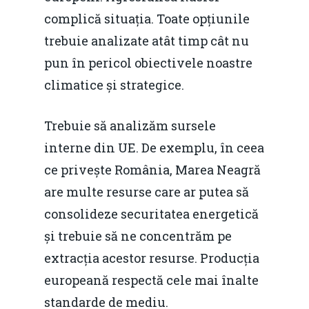
Mai 2015
Construcții și Infrastr
complică situația. Toate opțiunile
pentru o Românie Dur
trebuie analizate atât timp cât nu
Martie 2015
pun în pericol obiectivele noastre
climatice și strategice.
Trebuie să analizăm sursele
interne din UE. De exemplu, în ceea
ce privește România, Marea Neagră
are multe resurse care ar putea să
consolideze securitatea energetică
și trebuie să ne concentrăm pe
extracția acestor resurse. Producția
europeană respectă cele mai înalte
standarde de mediu.