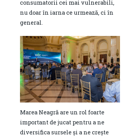
consumatorii cei mai vulnerabili,
nu doar în iarna ce urmează, ci în
general.
Home
Noutăți
Despre
Evenimente
Foto
Video
Modelul economic ro
Marea Neagră are un rol foarte
România – orizont 2040
EM360 Talk
Marea Neagră în Nou
important de jucat pentru a ne
resurselor naturale
economie
diversifica sursele și a ne crește
Contact