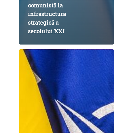
comunistă la
infrastructura
strategică a
secolului XXI
Home
Noutăți
Despre
Evenimente
Foto
Video
Modelul economic ro
România – orizont 2040