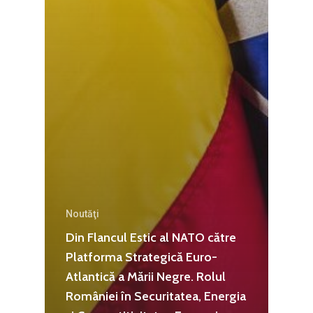
Agribusiness
Decembrie 2015
Energia
Mai 2015
Construcții și Infrastr
pentru o Românie Dur
Martie 2015
Noutăţi
Din Flancul Estic al NATO către
Platforma Strategică Euro-
Atlantică a Mării Negre. Rolul
României în Securitatea, Energia