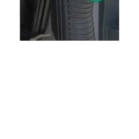
Noutăţi
Scumpiri de până la 7% a
produselor și serviciilor din
România față de luna decembrie
2025, exclsuiv datorită creșterii
prețului la motorină. Motorină
care este a 8 cea mai scumpă
din UE.