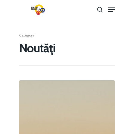
Category
Hit enter to search or ESC to close
Noutăţi