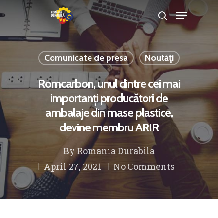
Comunicate de presa
Noutăţi
Hit enter to search or ESC to close
Romcarbon, unul dintre cei mai
importanți producători de
ambalaje din mase plastice,
devine membru ARIR
By
Romania Durabila
April 27, 2021
No Comments