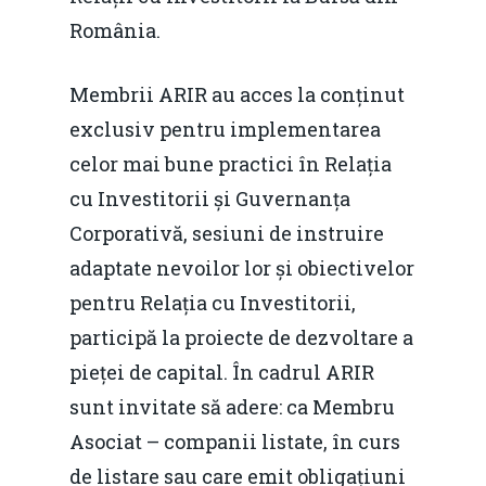
România.
Evenimente
Foto
Membrii ARIR au acces la conținut
exclusiv pentru implementarea
Video
Modelul economic ro
celor mai bune practici în Relația
România – orizont 2040
EM360 Talk
Marea Neagră în Nou
cu Investitorii și Guvernanța
resurselor naturale
economie
Contact
Corporativă, sesiuni de instruire
Piaţa gazelor naturale:
adaptate nevoilor lor și obiectivelor
Politici Europene în N
Burse pentru jurna
predictibilitate, liberal
pentru Relația cu Investitorii,
Economie
concurenţă.
participă la proiecte de dezvoltare a
Video Forum Marea N
Contact
pieței de capital. În cadrul ARIR
Soluții de consultanță
Piața gazelor naturale:
sunt invitate să adere: ca Membru
Daniel Apostol
IMM
predictibilitate, liberal
Asociat – companii listate, în curs
Rolul băncilor în finan
concurență.
Email:
de listare sau care emit obligațiuni