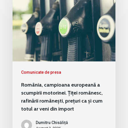
Comunicate de presa
România, campioana europeană a
scumpirii motorinei. Țiței românesc,
rafinării românești, prețuri ca și cum
totul ar veni din import
Dumitru Chisăliță
August 3, 2026