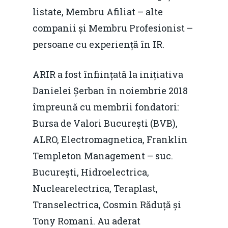
IMM
daniel.apostol@me.
listate, Membru Afiliat – alte
Redresare vs. Lichidar
companii și Membru Profesionist –
persoane cu experiență în IR.
Fiscalitate pentru o 
Durabilă
ARIR a fost înființată la inițiativa
Martie 2016
Agribusiness
Danielei Șerban în noiembrie 2018
împreună cu membrii fondatori:
Decembrie 2015
Energia
Bursa de Valori București (BVB),
Mai 2015
Construcții și Infrastr
ALRO, Electromagnetica, Franklin
pentru o Românie Dur
Martie 2015
Templeton Management – suc.
București, Hidroelectrica,
Nuclearelectrica, Teraplast,
Transelectrica, Cosmin Răduță și
Tony Romani. Au aderat