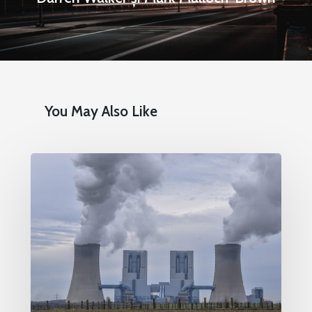
Redresare vs. Lichidar
Fiscalitate pentru o 
Durabilă
Martie 2016
Agribusiness
You May Also Like
Decembrie 2015
Energia
Mai 2015
Construcții și Infrastr
pentru o Românie Dur
Martie 2015