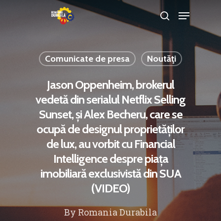
Comunicate de presa
Noutăţi
Hit enter to search or ESC to close
Jason Oppenheim, brokerul
vedetă din serialul Netflix Selling
Sunset, și Alex Becheru, care se
ocupă de designul proprietăților
de lux, au vorbit cu Financial
Intelligence despre piața
imobiliară exclusivistă din SUA
(VIDEO)
By
Romania Durabila