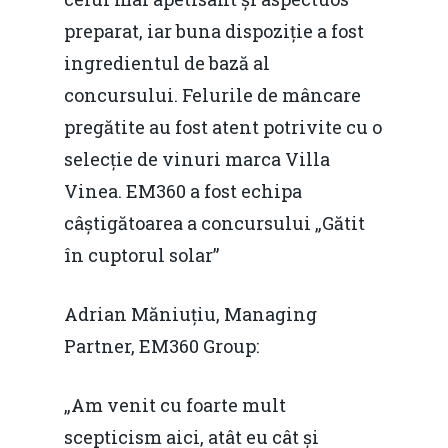
Evenimente
preparat, iar buna dispoziție a fost
ingredientul de bază al
Foto
concursului. Felurile de mâncare
Video
Modelul economic ro
pregătite au fost atent potrivite cu o
România – orizont 2040
EM360 Talk
selecție de vinuri marca Villa
Marea Neagră în Nou
resurselor naturale
Vinea. EM360 a fost echipa
economie
Contact
câștigătoarea a concursului „Gătit
Piaţa gazelor naturale:
Politici Europene în N
Burse pentru jurna
în cuptorul solar”
predictibilitate, liberal
Economie
concurenţă.
Video Forum Marea N
Adrian Măniuțiu, Managing
Contact
Soluții de consultanță
Partner, EM360 Group:
Piața gazelor naturale:
Daniel Apostol
IMM
predictibilitate, liberal
„Am venit cu foarte mult
Rolul băncilor în finan
concurență.
Email:
scepticism aici, atât eu cât și
IMM