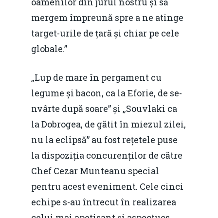
oamenilor din jurul nostru și să
mergem împreună spre a ne atinge
target-urile de țară și chiar pe cele
globale.”
„Lup de mare în pergament cu
legume și bacon, ca la Eforie, de se-
nvârte după soare” și „Souvlaki ca
la Dobrogea, de gătit în miezul zilei,
nu la eclipsă” au fost rețetele puse
la dispoziția concurenților de către
Home
Chef Cezar Munteanu special
pentru acest eveniment. Cele cinci
Noutăți
echipe s-au întrecut în realizarea
Despre
celui mai apetisant și aspectuos