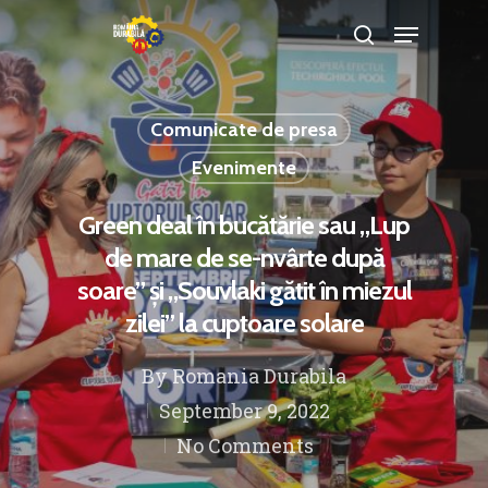
Comunicate de presa
Hit enter to search or ESC to close
Evenimente
Green deal în bucătărie sau „Lup
de mare de se-nvârte după
soare” și „Souvlaki gătit în miezul
zilei” la cuptoare solare
By
Romania Durabila
September 9, 2022
No Comments