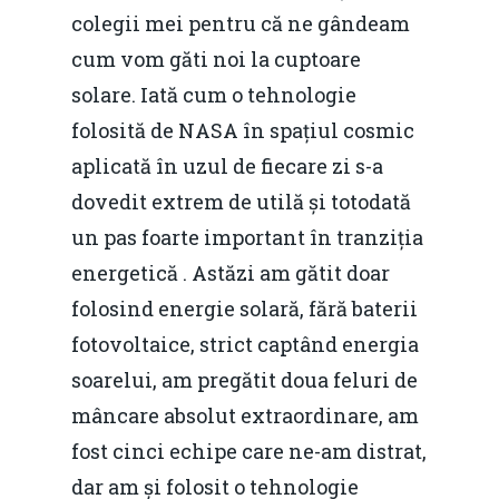
daniel.apostol@me.
colegii mei pentru că ne gândeam
Redresare vs. Lichidar
cum vom găti noi la cuptoare
Fiscalitate pentru o 
solare. Iată cum o tehnologie
Durabilă
folosită de NASA în spațiul cosmic
aplicată în uzul de fiecare zi s-a
Martie 2016
Agribusiness
dovedit extrem de utilă și totodată
Decembrie 2015
Energia
un pas foarte important în tranziția
Mai 2015
energetică . Astăzi am gătit doar
Construcții și Infrastr
folosind energie solară, fără baterii
pentru o Românie Dur
Martie 2015
fotovoltaice, strict captând energia
soarelui, am pregătit doua feluri de
mâncare absolut extraordinare, am
fost cinci echipe care ne-am distrat,
dar am și folosit o tehnologie