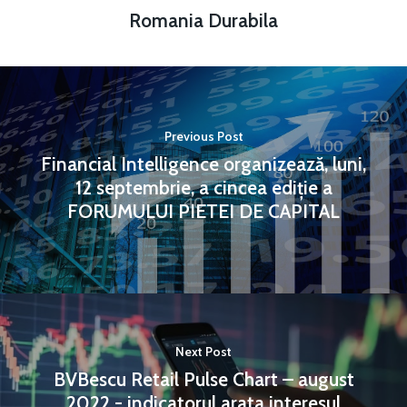
Romania Durabila
Previous Post
Financial Intelligence organizează, luni,
12 septembrie, a cincea ediție a
FORUMULUI PIETEI DE CAPITAL
Next Post
BVBescu Retail Pulse Chart – august
2022 - indicatorul arata interesul