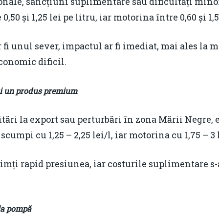
ionale, sancțiuni suplimentare sau dificultăți mino
50 și 1,25 lei pe litru, iar motorina între 0,60 și 1,50
 fi unul sever, impactul ar fi imediat, mai ales la
conomic dificil.
ni un produs premium
itări la export sau perturbări în zona Mării Negre, 
cumpi cu 1,25 – 2,25 lei/l, iar motorina cu 1,75 – 3 l
simți rapid presiunea, iar costurile suplimentare s
 la pompă