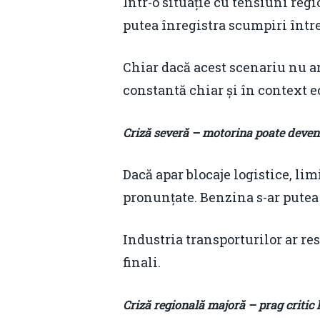
Într-o situație cu tensiuni reg
putea înregistra scumpiri între 0,
Chiar dacă acest scenariu nu ar
constantă chiar și în context e
Criză severă – motorina poate deve
Dacă apar blocaje logistice, lim
pronunțate. Benzina s-ar putea s
Industria transporturilor ar re
finali.
Criză regională majoră – prag critic