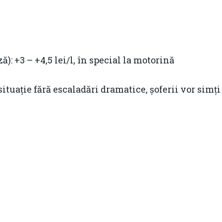
ă): +3 – +4,5 lei/l, în special la motorină
 situație fără escaladări dramatice, șoferii vor sim