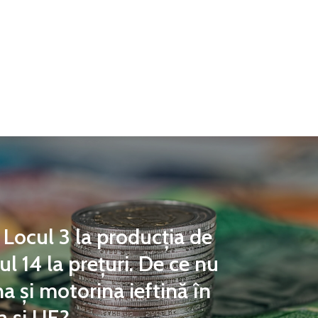
 Locul 3 la producția de
cul 14 la prețuri. De ce nu
a și motorina ieftină în
 și UE?