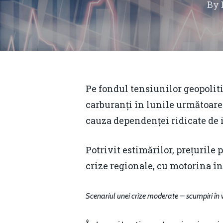
By
Pe fondul tensiunilor geopoliti
carburanți în lunile următoare
cauza dependenței ridicate de im
Potrivit estimărilor, prețurile p
crize regionale, cu motorina în
Hit enter to search or ESC to close
Scenariul unei crize moderate – scumpiri în va