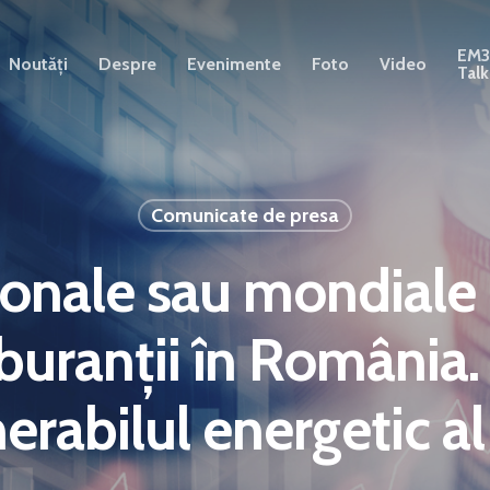
EM
Noutăți
Despre
Evenimente
Foto
Video
Talk
Comunicate de presa
gionale sau mondiale
rburanții în România.
erabilul energetic al 