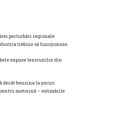
Email:
daniel.apostol@me.com
rei perturbări regionale.
dustria trebuie să funcționeze.
mbele expuse tensiunilor din
ă decât benzina la șocuri
/l pentru motorină – estimările