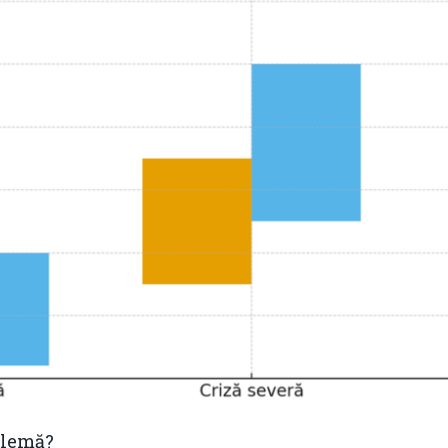
blemă?