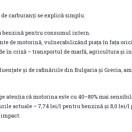
i de carburanți se explică simplu:
ă benzină pentru consumul intern.
te de motorină, vulnerabilizând piața în fața orică
 în criză – transportul de marfă, agricultura și in
uențate și de rafinăriile din Bulgaria și Grecia, a
rage atenția că motorina este cu 40–80% mai sensibil
țurile actuale – 7,74 lei/l pentru benzină și 8,0 lei
 impact: