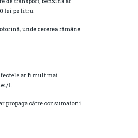
re de transport, benzina ar
 lei pe litru.
 motorină, unde cererea rămâne
efectele ar fi mult mai
ei/l.
-ar propaga către consumatorii