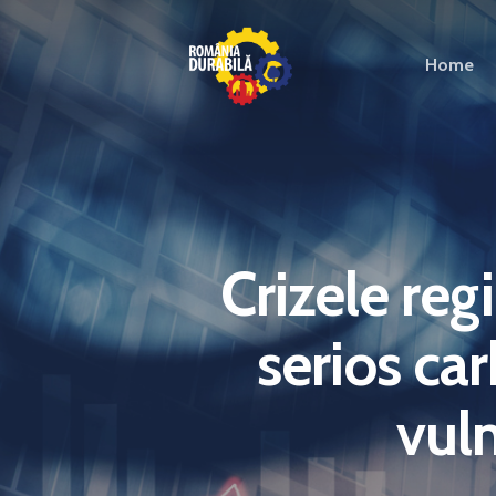
Home
Crizele re
serios ca
vuln