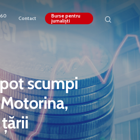
360
Burse pentru
Contact
jurnaliști
 pot scumpi
 Motorina,
țării