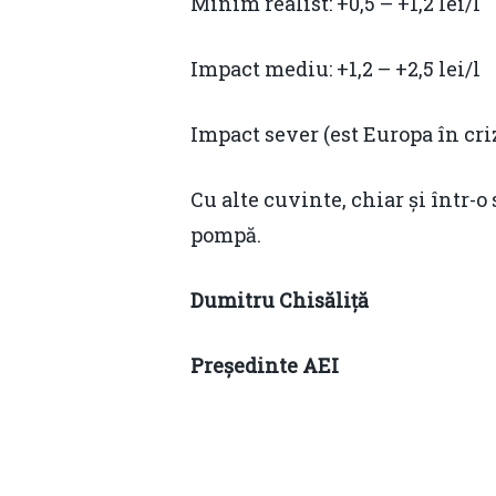
Minim realist: +0,5 – +1,2 lei/l
Impact mediu: +1,2 – +2,5 lei/l
Impact sever (est Europa în criz
Cu alte cuvinte, chiar și într-o
pompă.
Dumitru Chis
ăliță
Președinte AEI