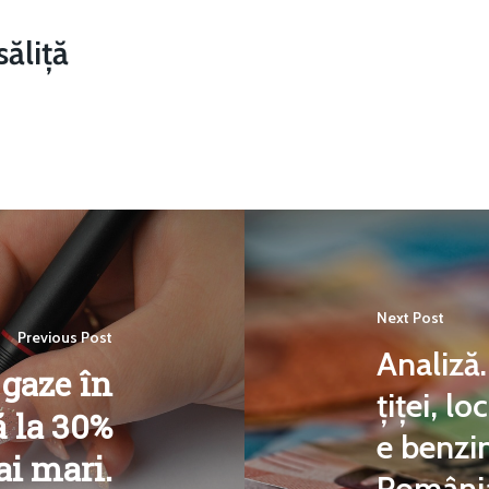
ăliță
Next Post
Previous Post
Analiză.
 gaze în
țiței, lo
ă la 30%
e benzin
i mari.
România