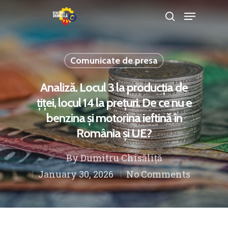
Comunicate de presa
Hit enter to search or ESC to close
Analiză. Locul 3 la producția de
țiței, locul 14 la prețuri. De ce nu e
benzina și motorina ieftină în
România și UE?
By
Dumitru Chisăliță
January 30, 2026
No Comments