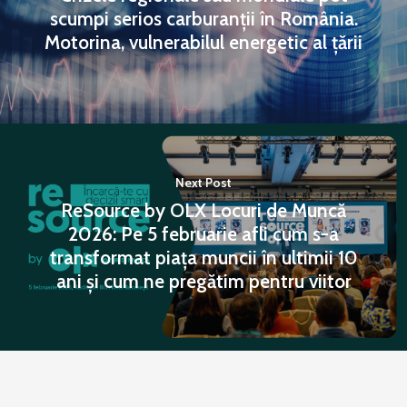
scumpi serios carburanții în România.
Motorina, vulnerabilul energetic al țării
Next Post
ReSource by OLX Locuri de Muncă
2026: Pe 5 februarie afli cum s-a
transformat piața muncii în ultimii 10
ani și cum ne pregătim pentru viitor