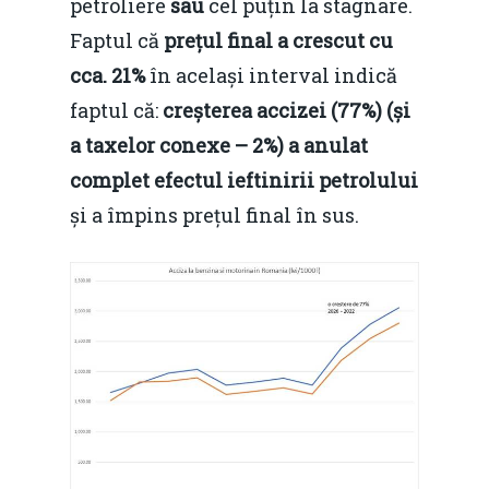
petroliere
sau
cel puțin la stagnare.
Home
Faptul că
prețul final a crescut cu
Noutăți
cca. 21%
în același interval indică
faptul că:
creșterea accizei (77%) (și
Despre
a taxelor conexe – 2%) a anulat
Evenimente
complet efectul ieftinirii petrolului
și a împins prețul final în sus.
Foto
Video
Modelul economic ro
România – orizont 2040
EM360 Talk
Marea Neagră în Nou
resurselor naturale
economie
Contact
Piaţa gazelor naturale:
Politici Europene în N
Burse pentru jurna
predictibilitate, liberal
Economie
concurenţă.
Video Forum Marea N