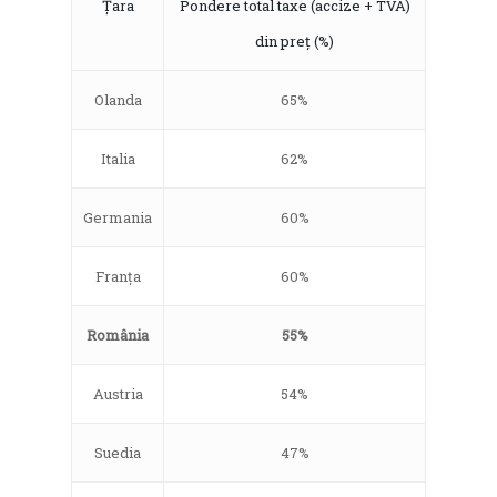
Țara
Pondere total taxe (accize + TVA)
din preț (%)
Olanda
65%
Italia
62%
Germania
60%
Franța
60%
România
55%
Austria
54%
Suedia
47%