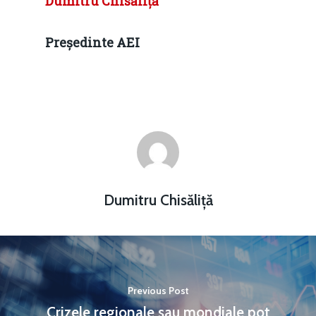
Dumitru Chisăliță
Președinte AEI
Dumitru Chisăliță
Previous Post
Crizele regionale sau mondiale pot