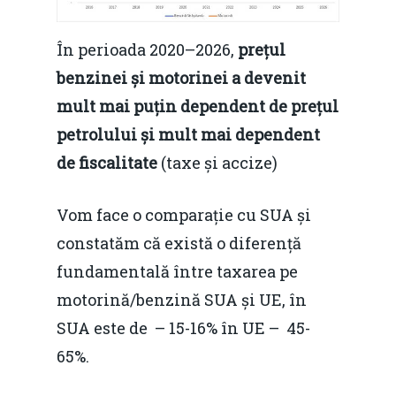
Contact
Soluții de consultanță
Piața gazelor naturale:
Daniel Apostol
IMM
În perioada 2020–2026,
prețul
predictibilitate, liberal
benzinei și motorinei a devenit
Rolul băncilor în finan
concurență.
Email:
mult mai puțin dependent de pre
ț
ul
IMM
daniel.apostol@me.
petrolului și mult mai dependent
Redresare vs. Lichidar
de fiscalitate
(taxe și accize)
Fiscalitate pentru o 
Vom face o comparație cu SUA și
Durabilă
constatăm că există o diferență
Martie 2016
Agribusiness
fundamentală între taxarea pe
Decembrie 2015
Energia
motorină/benzină SUA și UE, în
SUA este de – 15-16% în UE – 45-
Mai 2015
Construcții și Infrastr
65%.
pentru o Românie Dur
Martie 2015