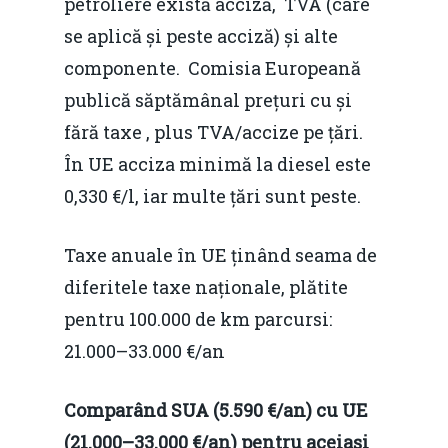
petroliere există acciză, TVA (care
se aplică și peste acciză) și alte
componente. Comisia Europeană
publică săptămânal prețuri cu și
fără taxe , plus TVA/accize pe țări.
În UE acciza minimă la diesel este
0,330 €/l, iar multe țări sunt peste.
Taxe anuale în UE ținând seama de
diferitele taxe naționale, plătite
pentru 100.000 de km parcursi:
21.000–33.000 €/an
Comparând SUA (5.590 €/an) cu UE
(21.000–33.000 €/an) pentru aceiași