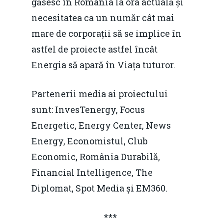
găsesc în România la ora actuală și
Martie 2016
Agribusiness
necesitatea ca un număr cât mai
Decembrie 2015
Energia
mare de corporații să se implice în
Mai 2015
astfel de proiecte astfel încât
Construcții și Infrastr
Energia să apară în Viața tuturor.
pentru o Românie Dur
Martie 2015
Partenerii media ai proiectului
sunt: InvesTenergy, Focus
Energetic, Energy Center, News
Energy, Economistul, Club
Economic, România Durabilă,
Financial Intelligence, The
Diplomat, Spot Media și EM360.
***