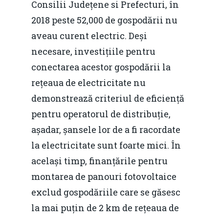
Consilii Județene si Prefecturi, în
2018 peste 52,000 de gospodării nu
aveau curent electric. Deși
necesare, investițiile pentru
conectarea acestor gospodării la
rețeaua de electricitate nu
Home
demonstrează criteriul de eficiență
pentru operatorul de distribuție,
Noutăți
așadar, șansele lor de a fi racordate
Despre
la electricitate sunt foarte mici. În
Evenimente
același timp, finanțările pentru
montarea de panouri fotovoltaice
Foto
exclud gospodăriile care se găsesc
Video
Modelul economic ro
la mai puțin de 2 km de rețeaua de