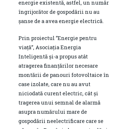
România – orizont 2040
energie existentă, astfel, un număr
EM360 Talk
Marea Neagră în Nou
resurselor naturale
îngrijorător de gospodării nu au
economie
Contact
șanse de a avea energie electrică.
Piaţa gazelor naturale:
Politici Europene în N
Burse pentru jurna
predictibilitate, liberal
Economie
Prin proiectul ”Energie pentru
concurenţă.
viață”, Asociația Energia
Video Forum Marea N
Contact
Soluții de consultanță
Inteligentă și-a propus atât
Piața gazelor naturale:
Daniel Apostol
IMM
atragerea finanțărilor necesare
predictibilitate, liberal
montării de panouri fotovoltaice în
Rolul băncilor în finan
concurență.
Email:
case izolate, care nu au avut
IMM
daniel.apostol@me.
niciodată curent electric, cât și
Redresare vs. Lichidar
tragerea unui semnal de alarmă
Fiscalitate pentru o 
asupra numărului mare de
Durabilă
gospodării neelectrificare care se