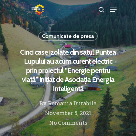
Comunicate de presa
Hit enter to search or ESC to close
Cinci case izolate din satul Puntea
Lupului au acum curent electric
prin proiectul ”Energie pentru
viață” inițiat de Asociația Energia
Inteligentă
By
Romania Durabila
November 5, 2021
No Comments