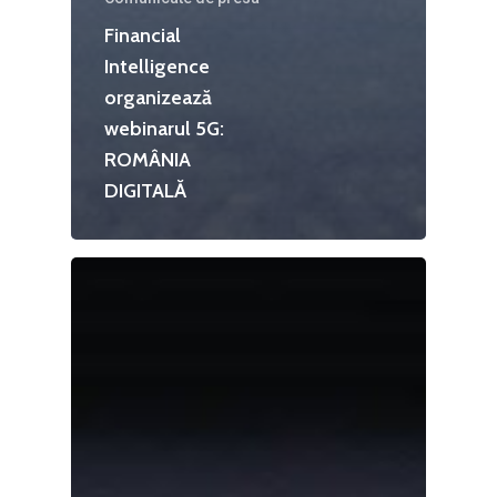
Financial
Intelligence
organizează
webinarul 5G:
ROMÂNIA
DIGITALĂ
Home
Noutăți
Despre
Evenimente
Foto
Video
Modelul economic ro