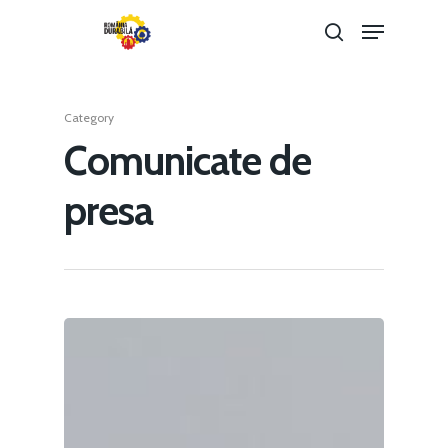
Category
Hit enter to search or ESC to close
Comunicate de
presa