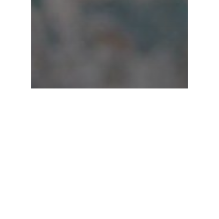
Comunicate de presa
Scenariul BNR – reducerea
dobânzilor fără destabilizarea