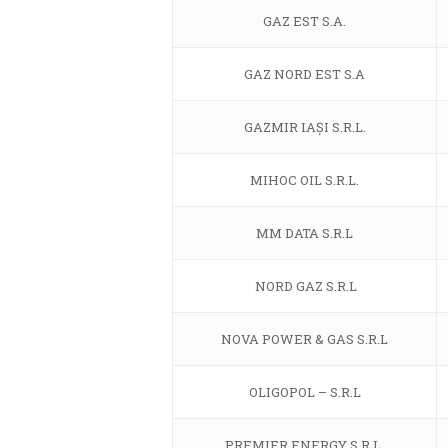
GAZ EST S.A.
GAZ NORD EST S.A
GAZMIR IAȘI S.R.L.
MIHOC OIL S.R.L.
MM DATA S.R.L
NORD GAZ S.R.L
NOVA POWER & GAS S.R.L
OLIGOPOL – S.R.L
PREMIER ENERGY S.R.L.