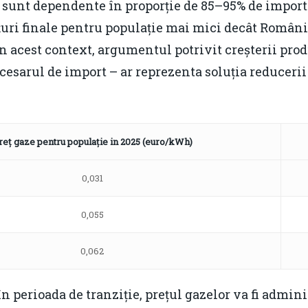
ne sunt dependente în proporție de 85–95% de import
țuri finale pentru populație mai mici decât România
 În acest context, argumentul potrivit creșterii pro
esarul de import – ar reprezenta soluția reducerii
reț gaze pentru populație in 2025 (euro/kWh)
0,031
0,055
0,062
în perioada de tranziție, prețul gazelor va fi admini