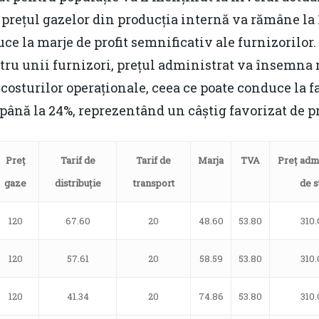
 prețul gazelor din producția internă va rămâne la
uce la marje de profit semnificativ ale furnizorilor. 
ntru unii furnizori, prețul administrat va însemna
costurilor operaționale, ceea ce poate conduce la 
e până la 24%, reprezentând un câștig favorizat de
Preț
Tarif de
Tarif de
Marja
TVA
Preț
admi
gaze
distribuție
transport
de s
120
67.60
20
48.60
53.80
310.
120
57.61
20
58.59
53.80
310.
120
41.34
20
74.86
53.80
310.