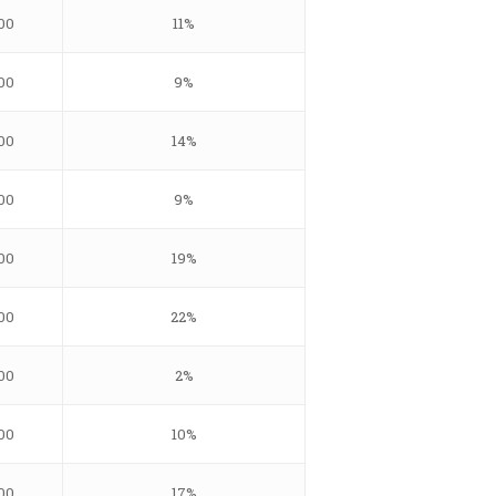
Email:
daniel.apostol@me.com
00
11%
00
9%
00
14%
00
9%
00
19%
00
22%
00
2%
00
10%
00
17%