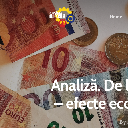
Home
Analiză. De 
– efecte eco
By