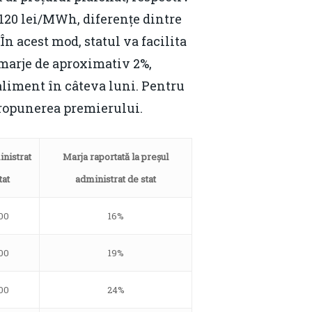
 120 lei/MWh, diferențe dintre
În acest mod, statul va facilita
 marje de aproximativ 2%,
faliment în câteva luni. Pentru
 propunerea premierului.
nistrat
Marja raportată la preșul
tat
administrat de stat
00
16%
Contact
00
19%
Daniel Apostol
00
24%