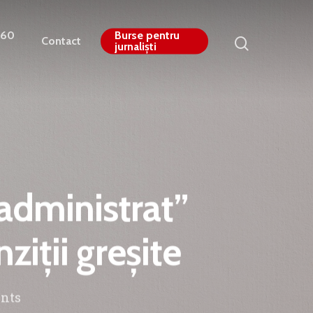
360
Burse pentru
Contact
jurnaliști
 administrat”
ziții greșite
nts