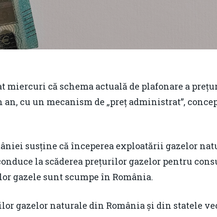
t miercuri că schema actuală de plafonare a prețuri
n an, cu un mecanism de „preț administrat”, concepu
âniei susține că începerea exploatării gazelor nat
conduce la scăderea prețurilor gazelor pentru con
ilor gazele sunt scumpe în România.
lor gazelor naturale din România și din statele vec