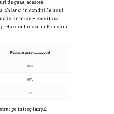
uri de gaze, acestea
, chiar și în condițiile unui
ducției interne – menită să
 prețurilor la gaze în România
Pondere gaze din import
85%
95%
7%
strat pe întreg lanțul