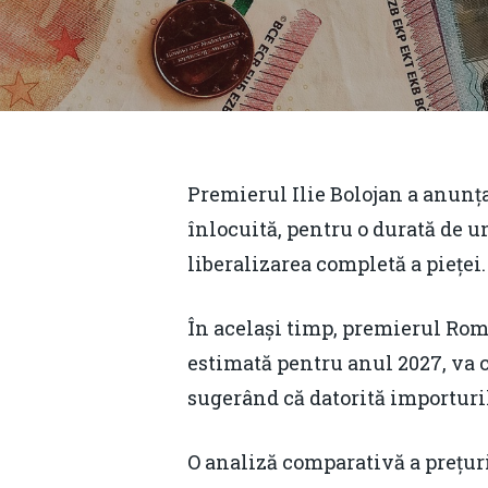
Premierul Ilie Bolojan a anunța
înlocuită, pentru o durată de u
liberalizarea completă a pieței.
În același timp, premierul Rom
estimată pentru anul 2027, va 
sugerând că datorită importur
Hit enter to search or ESC to close
O analiză comparativă a prețuri