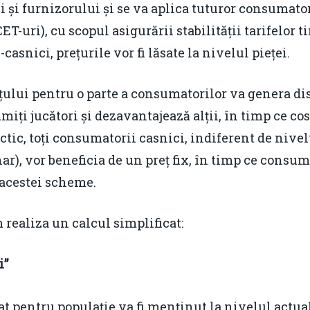
i și furnizorului și se va aplica tuturor consumator
T-uri), cu scopul asigurării stabilității tarifelor t
asnici, prețurile vor fi lăsate la nivelul pieței.
țului pentru o parte a consumatorilor va genera dis
ți jucători și dezavantajează alții, în timp ce cost
ctic, toți consumatorii casnici, indiferent de nivel
ar), vor beneficia de un preț fix, în timp ce consum
 acestei scheme.
 realiza un calcul simplificat:
i”
pentru populație va fi menținut la nivelul actual 