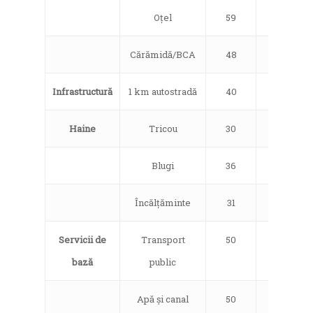
Oțel
59
21
Cărămidă/BCA
48
21
Infrastructură
1 km autostradă
40
21
Haine
Tricou
30
21
Blugi
36
21
Încălțăminte
31
21
Servicii de
Transport
50
21
bază
public
Apă și canal
50
21