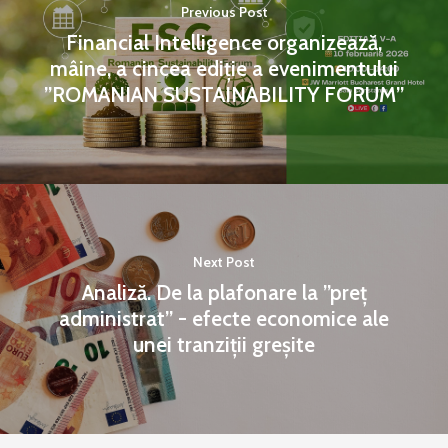
Previous Post
Financial Intelligence organizează,
mâine, a cincea ediție a evenimentului
”ROMANIAN SUSTAINABILITY FORUM”
Next Post
Analiză. De la plafonare la ”preț
administrat” - efecte economice ale
unei tranziții greșite