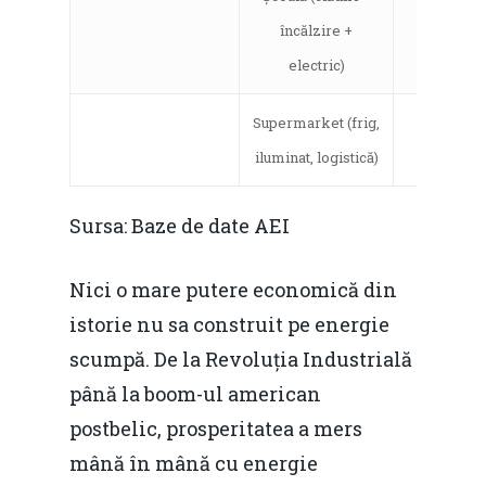
Fiscalitate pentru o 
încălzire +
Durabilă
electric)
Martie 2016
Agribusiness
Supermarket (frig,
8%
Decembrie 2015
Energia
iluminat, logistică)
Mai 2015
Construcții și Infrastr
pentru o Românie Dur
Sursa: Baze de date AEI
Martie 2015
Nici o mare putere economică din
istorie nu sa construit pe energie
scumpă. De la Revoluția Industrială
până la boom-ul american
postbelic, prosperitatea a mers
mână în mână cu energie