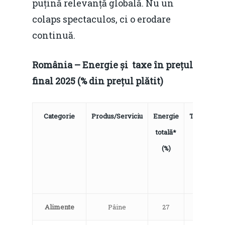
puțină relevanță globală. Nu un
colaps spectaculos, ci o erodare
continuă.
România – Energie și taxe în prețul
final 2025 (% din prețul plătit)
Categorie
Produs/Serviciu
Energie
TVA+Acci
totală*
(%)
(%)
Alimente
Pâine
27
18