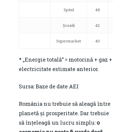
Spital
48
21
Școală
42
21
Supermarket
40
21
* „Energie totală” = motorină + gaz +
electricitate estimate anterior.
Sursa: Baze de date AEI
România nu trebuie să aleagă între
planetă și prosperitate. Dar trebuie
să înțeleagă un lucru simplu:
o