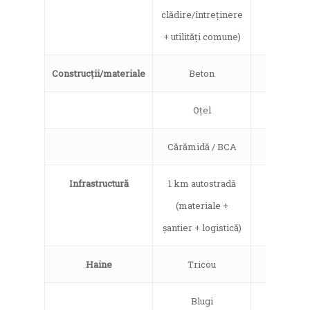
clădire/întreținere
+ utilități comune)
Construcții/materiale
Beton
9%
Oțel
11%
Cărămidă / BCA
8%
Infrastructură
1 km autostradă
16%
Home
(materiale +
Noutăți
șantier + logistică)
Despre
Haine
Tricou
11%
Evenimente
Blugi
13%