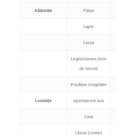
Alimente
Pâine
11%
Lapte
12%
Carne
15%
Leguminoase (mix
14%
de sezon)
Produse congelate
16%
Locuințe
Apartament nou
7%
Casă
9%
Chirie (costuri
5%