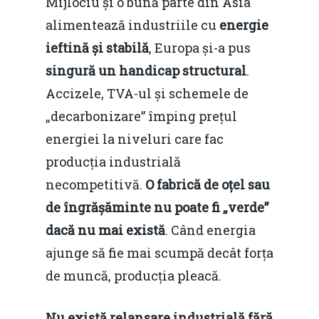
Mijlociu și o bună parte din Asia
alimentează industriile cu
energie
ieftină și stabilă
, Europa și-a pus
singură un handicap structural
.
Accizele, TVA-ul și schemele de
„decarbonizare” împing prețul
energiei la niveluri care fac
producția industrială
necompetitivă.
O fabrică de oțel sau
de îngrășăminte nu poate fi „verde”
dacă nu mai există
. Când energia
ajunge să fie mai scumpă decât forța
de muncă, producția pleacă.
Nu există relansare industrială fără