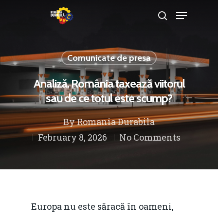
Comunicate de presa
Hit enter to search or ESC to close
Analiză. România taxează viitorul
sau de ce totul este scump?
By
Romania Durabila
February 8, 2026
No Comments
Europa nu este săracă în oameni,