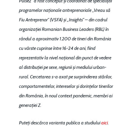
PulseZ” a fost conceput și coordonat de specialiștii
programelor naționale antreprenoriale „Vreau să
Fiu Antreprenor” (VSFA) și „Insights” – din cadrul
organizației Romanian Business Leaders (RBL) în
rândul a aproximativ 1.200 de tineri din România
cu vârste cuprinse între 16-24 de ani, fiind
reprezentativ la nivel național din punct de vedere
al distribuției pe sexe, regiunii și mediului urban-
rural. Cercetarea s-a axat pe surprinderea stărilor,
comportamentelor, intereselor și dorințelor tinerilor
din România, în noul context pandemic, membri ai
generației Z.
Puteți descărca varianta publica a studiului
aici
.