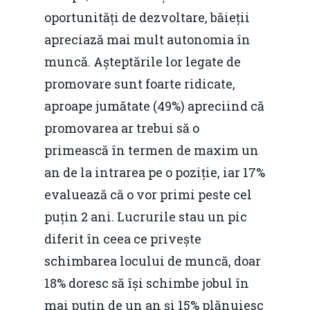
Evenimente
oportunități de dezvoltare, băieții
Foto
apreciază mai mult autonomia în
muncă. Așteptările lor legate de
Video
Modelul economic ro
promovare sunt foarte ridicate,
România – orizont 2040
EM360 Talk
Marea Neagră în Nou
aproape jumătate (49%) apreciind că
resurselor naturale
economie
Contact
promovarea ar trebui să o
Piaţa gazelor naturale:
primească în termen de maxim un
Politici Europene în N
Burse pentru jurna
predictibilitate, liberal
an de la intrarea pe o poziție, iar 17%
Economie
concurenţă.
evaluează că o vor primi peste cel
Video Forum Marea N
Contact
puțin 2 ani. Lucrurile stau un pic
Soluții de consultanță
Piața gazelor naturale:
diferit în ceea ce privește
Daniel Apostol
IMM
predictibilitate, liberal
schimbarea locului de muncă, doar
Rolul băncilor în finan
concurență.
Email:
18% doresc să își schimbe jobul în
IMM
daniel.apostol@me.
mai puțin de un an și 15% plănuiesc