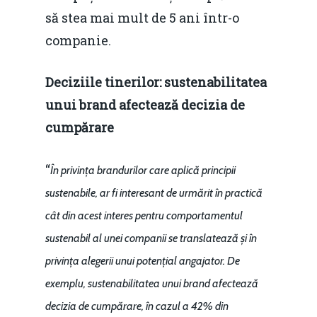
Redresare vs. Lichidar
să stea mai mult de 5 ani într-o
companie.
Fiscalitate pentru o 
Durabilă
Deciziile tinerilor: sustenabilitatea
Martie 2016
Agribusiness
unui brand afectează decizia de
cumpărare
Decembrie 2015
Energia
Mai 2015
Construcții și Infrastr
“
În privința brandurilor care aplică principii
pentru o Românie Dur
Martie 2015
sustenabile, ar fi interesant de urmărit în practică
cât din acest interes pentru comportamentul
sustenabil al unei companii se translatează și în
privința alegerii unui potențial angajator. De
exemplu, sustenabilitatea unui brand afectează
decizia de cumpărare, în cazul a 42% din