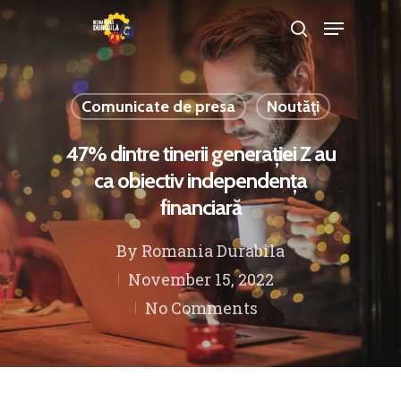
Comunicate de presa
Noutăţi
Hit enter to search or ESC to close
47% dintre tinerii generației Z au
ca obiectiv independența
financiară
By
Romania Durabila
November 15, 2022
No Comments