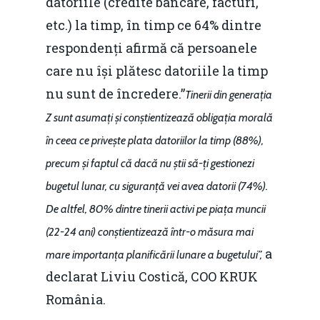
datoriile (credite bancare, facturi,
etc.) la timp, în timp ce 64% dintre
respondenți afirmă că persoanele
care nu își plătesc datoriile la timp
nu sunt de încredere.”
Tinerii din generația
Z sunt asumați și conștientizează obligația morală
în ceea ce privește plata datoriilor la timp (88%),
precum și faptul că dacă nu știi să-ți gestionezi
bugetul lunar, cu siguranță vei avea datorii (74%).
De altfel, 80% dintre tinerii activi pe piața muncii
(22-24 ani) conștientizează într-o măsura mai
a
mare importanța planificării lunare a bugetului”,
declarat Liviu Costică, COO KRUK
România.