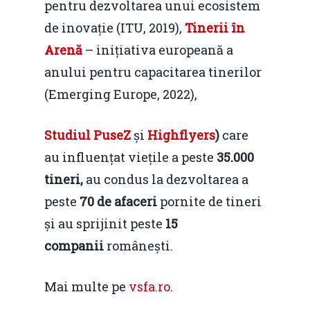
pentru dezvoltarea unui ecosistem
de inovație (ITU, 2019),
Tinerii
în
Arenă
– inițiativa europeană a
anului pentru capacitarea tinerilor
(Emerging Europe, 2022),
Studiul PuseZ
și
Highflyers
)
care
au influențat viețile a peste
35.000
tineri,
au condus la dezvoltarea a
peste
70 de afaceri
pornite de tineri
și au sprijinit peste
15
companii
românești.
Mai multe pe
vsfa.ro
.