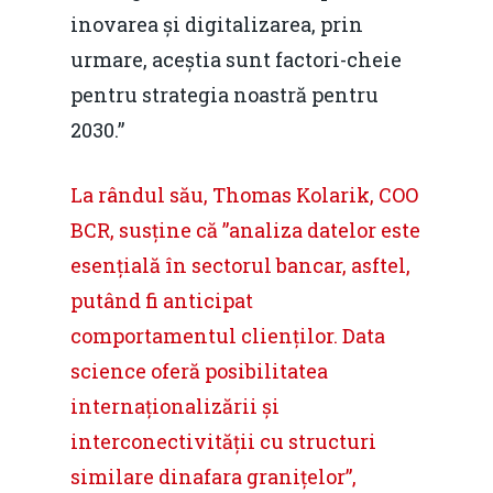
Piața gazelor naturale:
Daniel Apostol
IMM
inovarea și digitalizarea, prin
predictibilitate, liberal
urmare, aceștia sunt factori-cheie
Rolul băncilor în finan
concurență.
Email:
pentru strategia noastră pentru
IMM
daniel.apostol@me.
2030.”
Redresare vs. Lichidar
La rândul său, Thomas Kolarik, COO
Fiscalitate pentru o 
BCR, susține că ”analiza datelor este
Durabilă
esențială în sectorul bancar, asftel,
Martie 2016
Agribusiness
putând fi anticipat
Decembrie 2015
Energia
comportamentul clienților. Data
science oferă posibilitatea
Mai 2015
Construcții și Infrastr
internaționalizării și
pentru o Românie Dur
Martie 2015
interconectivității cu structuri
similare dinafara granițelor”,