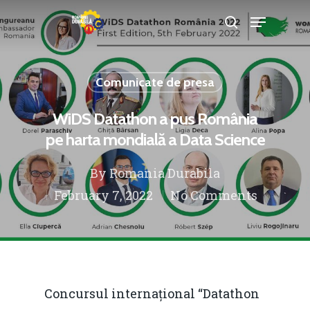
Comunicate de presa
Hit enter to search or ESC to close
WiDS Datathon a pus România
pe harta mondială a Data Science
By
Romania Durabila
February 7, 2022
No Comments
Concursul internațional “Datathon