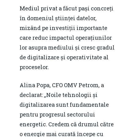
Mediul privat a făcut pași concreți
Noutăți
în domeniul științei datelor,
Despre
mizând pe investiții importante
care reduc impactul operațiunilor
Evenimente
lor asupra mediului și cresc gradul
Foto
de digitalizare și operativitate al
Video
Modelul economic ro
proceselor.
România – orizont 2040
EM360 Talk
Marea Neagră în Nou
Alina Popa, CFO OMV Petrom, a
resurselor naturale
economie
Contact
declarat: „Noile tehnologii și
Piaţa gazelor naturale:
Politici Europene în N
digitalizarea sunt fundamentale
Burse pentru jurna
predictibilitate, liberal
Economie
pentru progresul sectorului
concurenţă.
energetic. Credem că drumul către
Video Forum Marea N
Contact
Soluții de consultanță
o energie mai curată începe cu