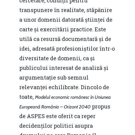
cercetare, condiții pentru
Soluții de consultanță
Piața gazelor naturale:
transpunere în realitate, stăpânire
Daniel Apostol
IMM
predictibilitate, liberal
a unor domenii datorată științei de
Rolul băncilor în finan
concurență.
Email:
carte și exercitării practice. Este
IMM
daniel.apostol@me.
utilă ca resursă documentară și de
Redresare vs. Lichidar
idei, adresată profesioniștilor într-o
diversitate de domenii, ca și
Fiscalitate pentru o 
publicului interesat de analiză și
Durabilă
argumentație sub semnul
Martie 2016
Agribusiness
relevanței echilibrate. Dincolo de
Decembrie 2015
Energia
toate,
Modelul economic românesc în Uniunea
propus
Europeană România – Orizont 2040
Mai 2015
Construcții și Infrastr
de ASPES este oferit ca reper
pentru o Românie Dur
Martie 2015
decidenților politici asupra