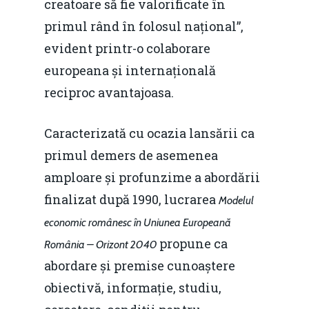
creatoare să fie valorificate în
Home
primul rând în folosul național”,
Noutăți
evident printr-o colaborare
Despre
europeana și internațională
reciproc avantajoasa.
Evenimente
Foto
Caracterizată cu ocazia lansării ca
primul demers de asemenea
Video
Modelul economic ro
amploare și profunzime a abordării
România – orizont 2040
EM360 Talk
Marea Neagră în Nou
finalizat după 1990, lucrarea
Modelul
resurselor naturale
economie
Contact
economic românesc în Uniunea Europeană
Piaţa gazelor naturale:
propune ca
Politici Europene în N
România – Orizont 2040
Burse pentru jurna
predictibilitate, liberal
abordare și premise cunoaștere
Economie
concurenţă.
obiectivă, informație, studiu,
Video Forum Marea N
Contact