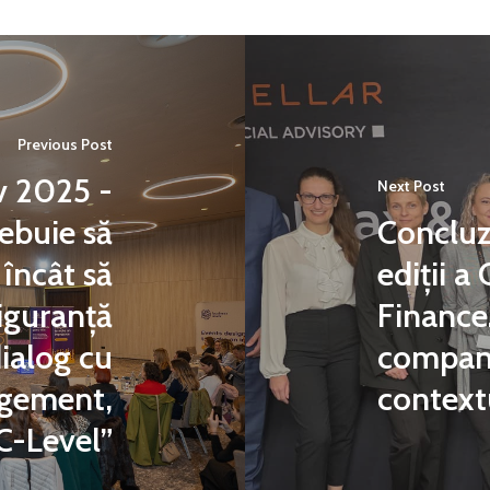
Previous Post
v 2025 -
Next Post
rebuie să
Concluzi
 încât să
ediții a
iguranță
Finance
dialog cu
companii
agement,
contextu
C-Level”