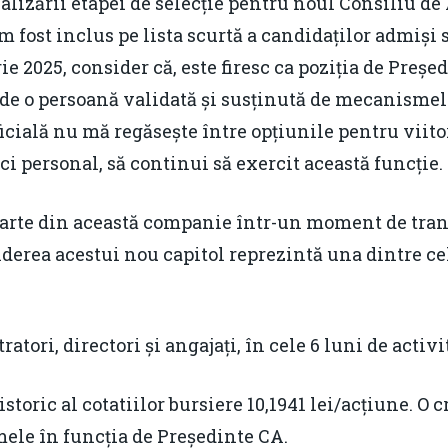
lizării etapei de selecție pentru noul Consiliu de 
 fost inclus pe lista scurtă a candidaților admiși s
 2025, consider că, este firesc ca poziția de Preșe
 de o persoană validată și susținută de mecanismele
cială nu mă regăsește între opțiunile pentru viitor
ici personal, să continui să exercit această funcție.
parte din această companie într-un moment de tran
iderea acestui nou capitol reprezintă una dintre c
tori, directori și angajați, în cele 6 luni de activi
oric al cotatiilor bursiere 10,1941 lei/acțiune. O c
ele în funcția de Președinte CA.