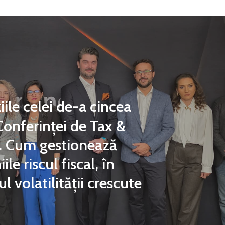
ile celei de-a cincea
 Conferinței de Tax &
. Cum gestionează
le riscul fiscal, în
l volatilității crescute