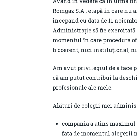
Având în vedere că în urma fina
Romgaz S.A., etapă în care nu am
incepand cu data de 11 noiembrie
Administrație să fie exercitată
momentul în care procedura ofi
fi coerent, nici instituțional, n
Am avut privilegiul de a face 
că am putut contribui la desch
profesionale ale mele.
Alături de colegii mei administra
compania a atins maximul ist
fata de momentul alegerii m