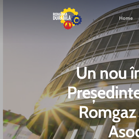
Home
Un nou în
Președinte
Romgaz și
Asoc