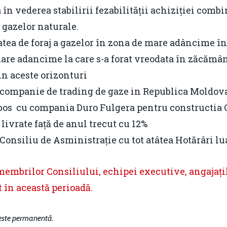
în vederea stabilirii fezabilității achiziției com
 gazelor naturale.
atea de foraj a gazelor în zona de mare adâncime 
are adancime la care s-a forat vreodata în zăcămâ
in aceste orizonturi
 companie de trading de gaze in Republica Moldov
ubos cu compania Duro Fulgera pentru constructia C
 livrate față de anul trecut cu 12%
Consiliu de Asministrație cu tot atâtea Hotărâri lu
mbrilor Consiliului, echipei executive, angajațilo
t în această perioadă.
 este permanentă.