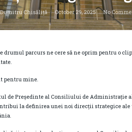
Dumitru Chisăliță
October 29, 2025
No Comme
e drumul parcurs ne cere să ne oprim pentru o clip
tate.
nt pentru mine.
 de Președinte al Consiliului de Administrație al 
ntribui la definirea unei noi direcții strategice al
nia.