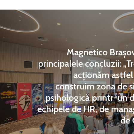
Magnetico Brașo
principalele concluzii: „T
acționăm astfel
construim zona de s
psihologică printr-un 
echipele de HR, de man
de 