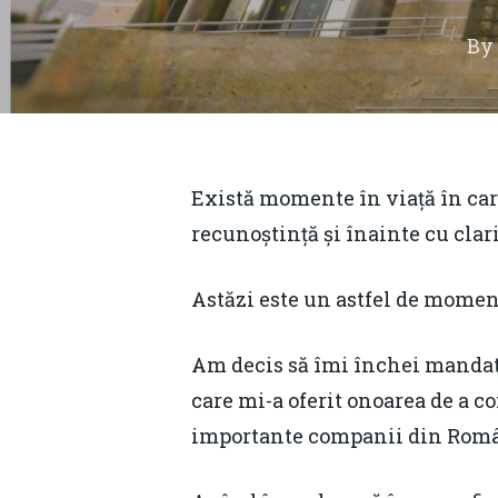
By
Există momente în viață în car
recunoștință și înainte cu clari
Astăzi este un astfel de mome
Am decis să îmi închei mandatul
care mi-a oferit onoarea de a co
Hit enter to search or ESC to close
importante companii din Româ