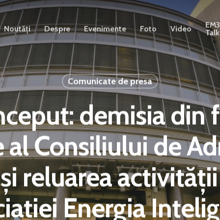
EM
Noutăți
Despre
Evenimente
Foto
Video
Talk
Comunicate de presa
ceput: demisia din 
 al Consiliului de Ad
 reluarea activității
iației Energia Inteli