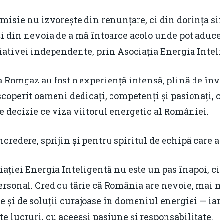
misie nu izvorește din renunțare, ci din dorința s
 și din nevoia de a mă întoarce acolo unde pot aduc
ițiativei independente, prin Asociația Energia Intel
a Romgaz au fost o experiență intensă, plină de înv
coperit oameni dedicați, competenți și pasionați, ca
are decizie ce viza viitorul energetic al României.
redere, sprijin și pentru spiritul de echipă care a 
ției Energia Inteligentă nu este un pas înapoi, ci
rsonal. Cred cu tărie că România are nevoie, mai m
 și de soluții curajoase în domeniul energiei — iar
te lucruri, cu aceeași pasiune și responsabilitate.