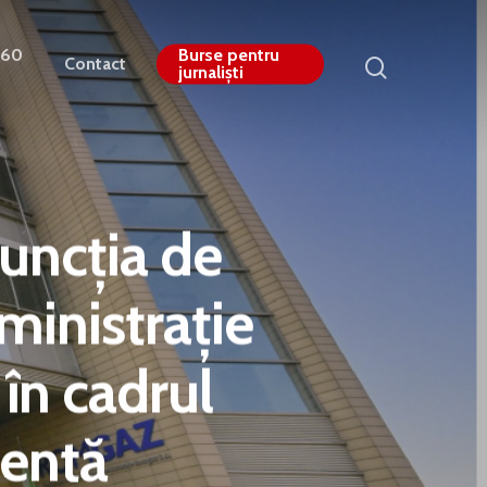
360
Burse pentru
Contact
jurnaliști
funcția de
ministrație
 în cadrul
gentă