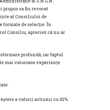
Administrație al S.N.G.N.
i propus sa fiu revocat
dinte al Consiliului de
 formale de selecție. În
ul Consiliu, apreciez că nu ar
sformare profundă, iar faptul
ele mai valoroase experiențe
tate:
reștere a valorii actiunii cu 82%