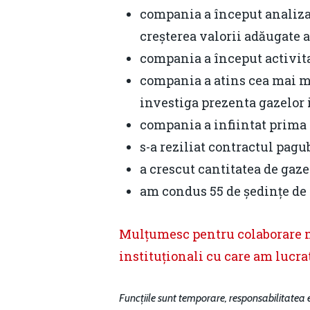
compania a început analiza 
creșterea valorii adăugate a
compania a început activit
compania a atins cea mai m
investiga prezenta gazelor 
compania a infiintat prima
s-a reziliat contractul pag
a crescut cantitatea de gaze
am condus 55 de ședințe de 
Mulțumesc pentru colaborare me
instituționali cu care am lucra
Funcțiile sunt temporare, responsabilitatea