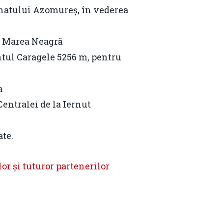
binatului Azomureș, în vederea
în Marea Neagră
ntul Caragele 5256 m, pentru
a
entralei de la Iernut
ate.
r și tuturor partenerilor