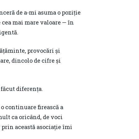
inceră de a-mi asuma o poziție
e cea mai mare valoare — în
igentă.
ățăminte, provocări și
re, dincolo de cifre și
făcut diferența.
 o continuare firească a
Contact
ult ca oricând, de voci
Daniel Apostol
 prin această asociație îmi