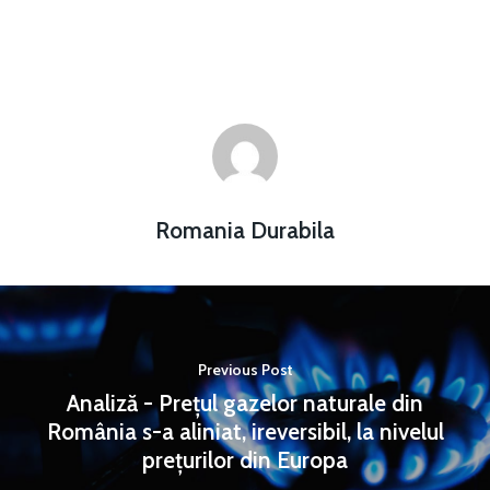
Romania Durabila
Previous Post
Analiză - Prețul gazelor naturale din
România s-a aliniat, ireversibil, la nivelul
prețurilor din Europa