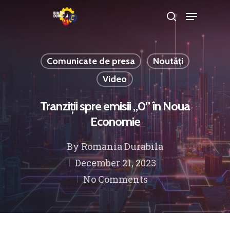
Comunicate de presa
Noutăţi
Hit enter to search or ESC to close
Video
Tranziții spre emisii „0” în Noua
Economie
By
Romania Durabila
December 21, 2023
No Comments