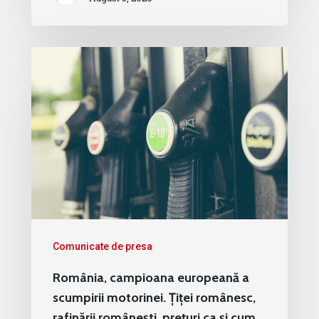
Comunicate de presa
România, campioana europeană a
scumpirii motorinei. Țiței românesc,
rafinării românești, prețuri ca și cum