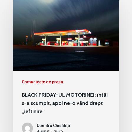
Comunicate de presa
BLACK FRIDAY-UL MOTORINEI: întâi
s-a scumpit, apoi ne-o vând drept
„ieftinire”
Dumitru Chisăliță
August 5, 2026