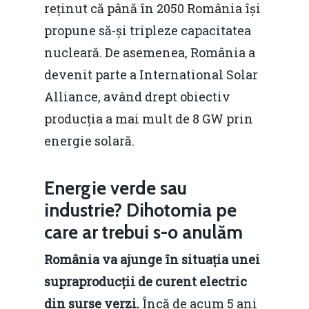
reținut că până în 2050 România își
propune să-și tripleze capacitatea
nucleară. De asemenea, România a
devenit parte a International Solar
Home
Alliance, având drept obiectiv
Noutăți
producția a mai mult de 8 GW prin
energie solară.
Despre
Evenimente
Energie verde sau
Foto
industrie? Dihotomia pe
care ar trebui s-o anulăm
Video
Modelul economic ro
România – orizont 2040
România va ajunge în situația unei
EM360 Talk
Marea Neagră în Nou
resurselor naturale
supraproducții de curent electric
economie
Contact
din surse verzi.
Încă de acum 5 ani