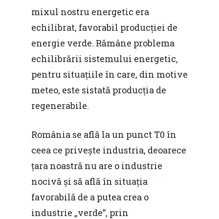
Piaţa gazelor naturale:
Politici Europene în N
Burse pentru jurna
mixul nostru energetic era
predictibilitate, liberal
Economie
echilibrat, favorabil producției de
concurenţă.
energie verde. Rămâne problema
Video Forum Marea N
Contact
Soluții de consultanță
echilibrării sistemului energetic,
Piața gazelor naturale:
Daniel Apostol
IMM
pentru situațiile în care, din motive
predictibilitate, liberal
meteo, este sistată producția de
Rolul băncilor în finan
concurență.
Email:
regenerabile.
IMM
daniel.apostol@me.
Redresare vs. Lichidar
România se află la un punct T0 în
ceea ce privește industria, deoarece
Fiscalitate pentru o 
țara noastră nu are o industrie
Durabilă
nocivă și să află în situația
Martie 2016
Agribusiness
favorabilă de a putea crea o
Decembrie 2015
Energia
industrie „verde”, prin