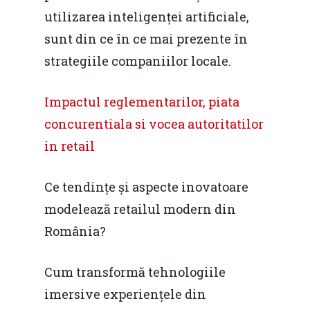
Home
utilizarea inteligenței artificiale,
Noutăți
sunt din ce în ce mai prezente în
strategiile companiilor locale.
Despre
Evenimente
Impactul reglementarilor, piata
concurentiala si vocea autoritatilor
Foto
in retail
Video
Modelul economic ro
România – orizont 2040
Ce tendințe și aspecte inovatoare
EM360 Talk
Marea Neagră în Nou
resurselor naturale
modelează retailul modern din
economie
Contact
România?
Piaţa gazelor naturale:
Politici Europene în N
Burse pentru jurna
predictibilitate, liberal
Economie
Cum transformă tehnologiile
concurenţă.
imersive experiențele din
Video Forum Marea N
Contact
Soluții de consultanță