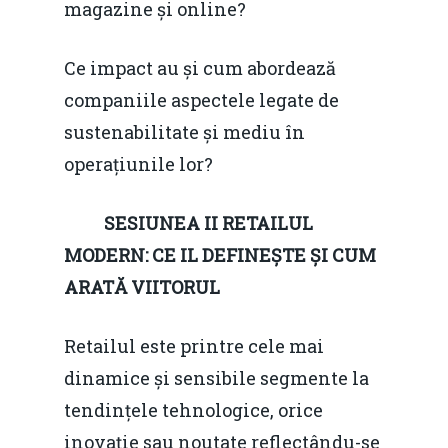
magazine și online?
Piața gazelor naturale:
Daniel Apostol
IMM
predictibilitate, liberal
Ce impact au și cum abordează
Rolul băncilor în finan
concurență.
Email:
companiile aspectele legate de
IMM
daniel.apostol@me.
sustenabilitate și mediu în
Redresare vs. Lichidar
operațiunile lor?
Fiscalitate pentru o 
SESIUNEA II RETAILUL
Durabilă
MODERN: CE IL DEFINEȘTE ȘI CUM
Martie 2016
Agribusiness
ARATĂ VIITORUL
Decembrie 2015
Energia
Retailul este printre cele mai
Mai 2015
Construcții și Infrastr
dinamice și sensibile segmente la
pentru o Românie Dur
Martie 2015
tendințele tehnologice, orice
inovație sau noutate reflectându-se