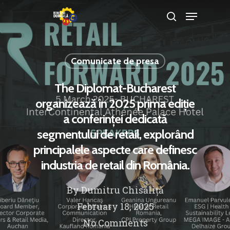
Comunicate de presa
Hit enter to search or ESC to close
The Diplomat-Bucharest
organizează în 2025 prima ediție
a conferinței dedicată
segmentului de retail, explorând
principalele aspecte care definesc
industria de retail din România.
By
Dumitru Chisăliță
February 18, 2025
No Comments