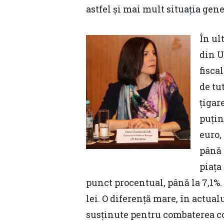
astfel și mai mult situația gen
În ul
din U
fisca
de tu
țigar
puțin
euro,
până 
piața
punct procentual, până la 7,1%. 
lei. O diferență mare, în actua
susținute pentru combaterea com