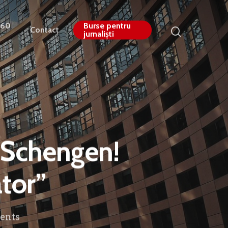
360
Burse pentru
Contact
jurnaliști
n Schengen!
tor”
ents