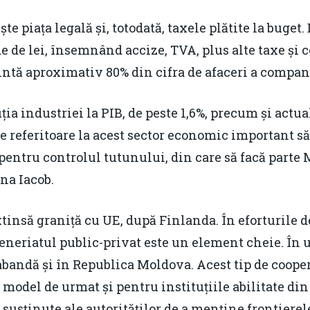
te piața legală și, totodată, taxele plătite la buget
de de lei, însemnând accize, TVA, plus alte taxe și 
intă aproximativ 80% din cifra de afaceri a compan
ia industriei la PIB, de peste 1,6%, precum și actua
e referitoare la acest sector economic important să
entru controlul tutunului, din care să facă parte M
na Iacob.
insă graniță cu UE, după Finlanda. În eforturile de
neriatul public-privat este un element cheie. În u
bandă și în Republica Moldova. Acest tip de cooper
n model de urmat și pentru instituțiile abilitate d
 susținute ale autorităților de a menține frontierel