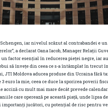
 Schengen, iar nivelul scăzut al contrabandei e un
ierelor”, a declarat Oana Iacob, Manager Relații G
 un factor esențial în reducerea pieței negre, iar au
rebui să învețe din ceea ce s-a întâmplat în trecut 
ui, JTI Moldova aducea produse din Ucraina fără t
euro la mie, ceea ce duce la sporirea poverii fiscal
de acciză cu mult mai mare decât prevede calendaru
niile care operează pe această piață, unde lipsa de 
 importanți jucători, cu potențial de risc pentru 