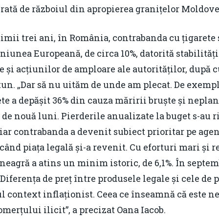
erată de războiul din apropierea granițelor Moldove
timii trei ani, în România, contrabanda cu țigarete
niunea Europeană, de circa 10%, datorită stabilității
le și acțiunilor de amploare ale autorităților, după
tun. „Dar să nu uităm de unde am plecat. De exempl
ete a depășit 36% din cauza măririi bruște și neplan
 de nouă luni. Pierderile anualizate la buget s-au r
 iar contrabanda a devenit subiect prioritar pe agen
când piața legală și-a revenit. Cu eforturi mari și 
 neagră a atins un minim istoric, de 6,1%. În septem
Diferența de preț între produsele legale și cele de p
lul context inflaționist. Ceea ce înseamnă că este n
erțului ilicit”, a precizat Oana Iacob.