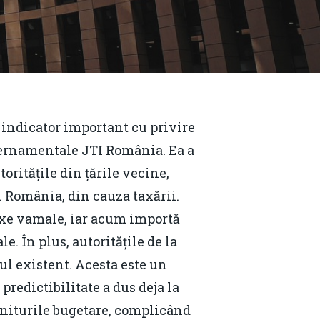
 indicator important cu privire
uvernamentale JTI România. Ea a
toritățile din țările vecine,
în România, din cauza taxării.
axe vamale, iar acum importă
e. În plus, autoritățile de la
l existent. Acesta este un
predictibilitate a dus deja la
veniturile bugetare, complicând