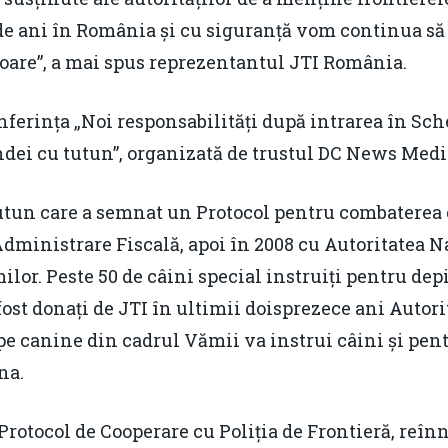
de ani în România și cu siguranță vom continua să 
toare”, a mai spus reprezentantul JTI România.
conferința „Noi responsabilități după intrarea în S
dei cu tutun”, organizată de trustul DC News Medi
utun care a semnat un Protocol pentru combaterea 
dministrare Fiscală, apoi în 2008 cu Autoritatea N
ilor. Peste 50 de câini special instruiți pentru dep
ost donați de JTI în ultimii doisprezece ani Autor
pe canine din cadrul Vămii va instrui câini și pen
na.
otocol de Cooperare cu Poliția de Frontieră, reînno