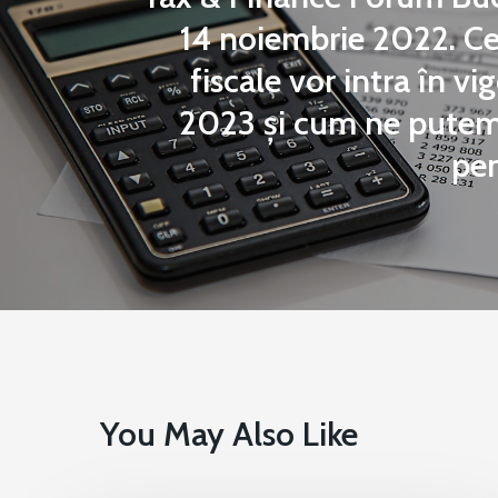
14 noiembrie 2022. Ce
fiscale vor intra în vi
2023 și cum ne putem
pen
You May Also Like