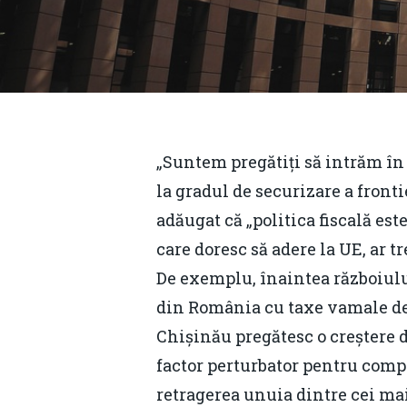
„Suntem pregătiți să intrăm în
la gradul de securizare a front
adăugat că „politica fiscală este
care doresc să adere la UE, ar t
De exemplu, înaintea războiul
din România cu taxe vamale de 3 
Chișinău pregătesc o creștere 
Hit enter to search or ESC to close
factor perturbator pentru compa
retragerea unuia dintre cei mai