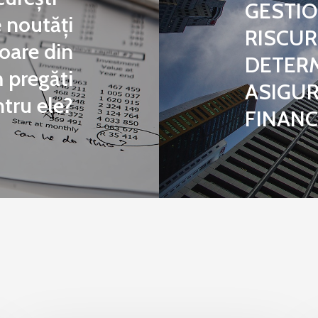
GESTIO
 noutăți
RISCUR
goare din
DETER
 pregăti
ASIGUR
tru ele?
FINANC