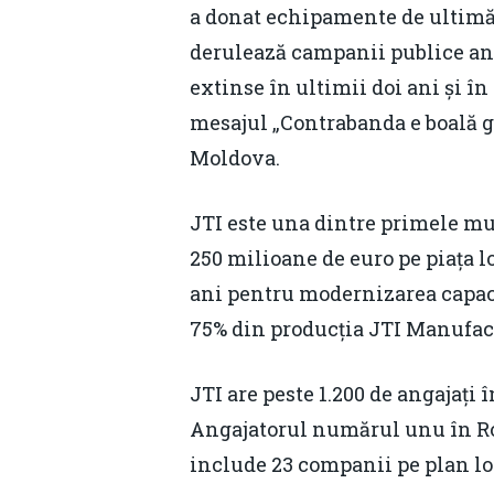
a donat echipamente de ultimă
derulează campanii publice ant
extinse în ultimii doi ani și î
mesajul „Contrabanda e boală g
Moldova.
JTI este una dintre primele mul
250 milioane de euro pe piața lo
ani pentru modernizarea capaci
75% din producția JTI Manufactu
JTI are peste 1.200 de angajați î
Angajatorul numărul unu în Rom
include 23 companii pe plan lo