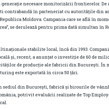
 generație necesare monitorizării frontierelor. D
i-contrabandă în parteneriat cu autoritățile din a
n Republica Moldova. Campania care se află în mome
rea”, se derulează pentru prima dată simultan în 
tinaționale stabilite local, încă din 1993. Compan
cală și, recent, a anunțat o investiție de 60 de mil
tăților de producție ale fabricii din București. În
ring este exportată în circa 50 țări.
n sediul din București, fabrică și birourile de vânzăr
ânia, potrivit evaluării realizate de Top Employe
cal.