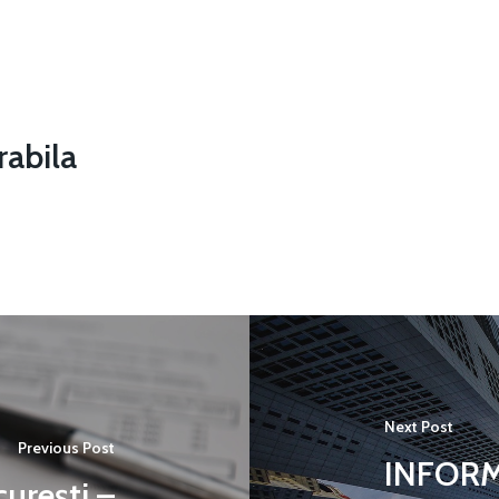
abila
Next Post
Previous Post
INFORM
urești –