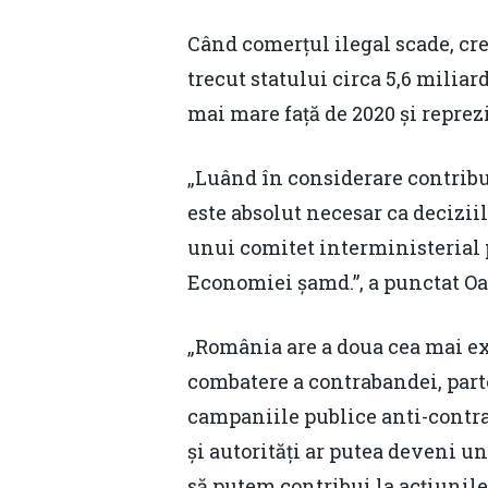
Când comerțul ilegal scade, creș
trecut statului circa 5,6 miliar
mai mare față de 2020 și reprez
„Luând în considerare contribuț
este absolut necesar ca deciziil
unui comitet interministerial p
Economiei șamd.”, a punctat Oa
„România are a doua cea mai ext
combatere a contrabandei, parte
campaniile publice anti-contra
și autorități ar putea deveni u
să putem contribui la acțiunile