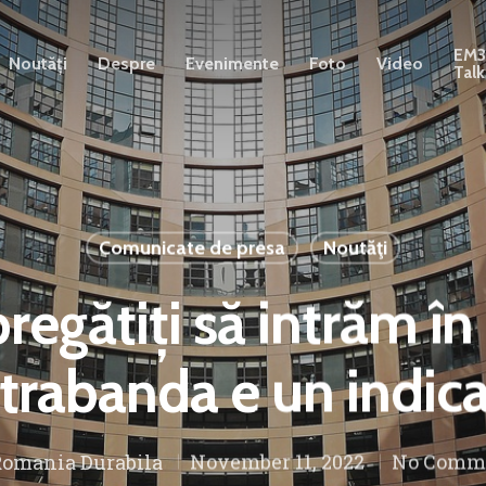
EM
Noutăți
Despre
Evenimente
Foto
Video
Talk
Comunicate de presa
Noutăţi
egătiți să intrăm î
trabanda e un indica
omania Durabila
November 11, 2022
No Comm