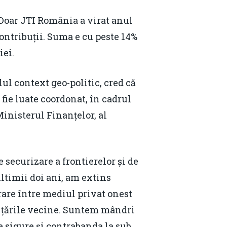
. Doar JTI România a virat anul
contribuții. Suma e cu peste 14%
iei.
lul context geo-politic, cred că
 fie luate coordonat, în cadrul
inisterul Finanțelor, al
 securizare a frontierelor și de
ltimii doi ani, am extins
are între mediul privat onest
in țările vecine. Suntem mândri
e sigure și contrabanda la sub