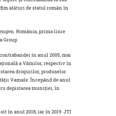
fim alături de statul român în
chengen. România, prima linie
a Group.
contrabandei în anul 2005, mai
ațională a Vămilor, respectiv în
istarea drogurilor, produselor
ității Vamale. Începând de anul
tru depistarea muniției, în
Contact
Daniel Apostol
it în anul 2018, iar în 2019 JTI