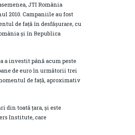
Email:
daniel.apostol@me.com
e asemenea, JTI România
nul 2010. Campaniile au fost
ntul de față în desfășurare, cu
România și în Republica
ia a investit până acum peste
ioane de euro în următorii trei
 momentul de față, aproximativ
i din toată țara, și este
rs Institute, care