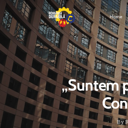
Home
„Suntem pr
Con
By
R