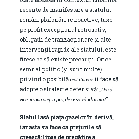
recente de manifestare a statului
român: plafonări retroactive, taxe
pe profit excepțional retroactiv,
obligații de tranzacționare și alte
intervenții rapide ale statului, este
firesc ca să existe precauții. Orice
semnal politic (și sunt multe)
privind o posibilă
îi face să
replafonare
adopte o strategie defensivă: „
Dacă
”
vine un nou preț impus, de ce să vând acum?
Statul lasă piața gazelor în derivă,
iar asta va face ca prețurile să
crească: lipsa de pregătire a