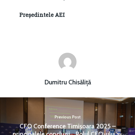
Președintele AEI
Dumitru Chisăliță
Previous Post
CFO Conference Timișoara 2025 –
principalele concluzii. „Rolul CFO-ului s-