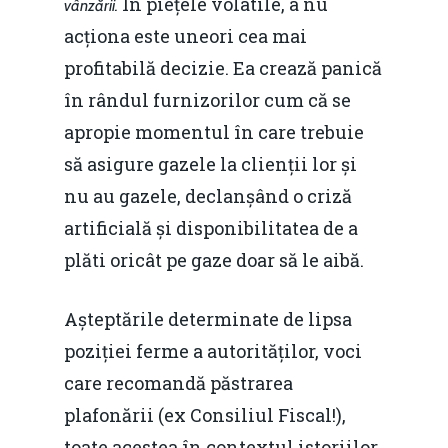
În piețele volatile, a nu
vânzării.
acționa este uneori cea mai
profitabilă decizie. Ea crează panică
în rândul furnizorilor cum că se
apropie momentul în care trebuie
să asigure gazele la clienții lor și
nu au gazele, declanșând o criză
artificială și disponibilitatea de a
plăti oricât pe gaze doar să le aibă.
Așteptările determinate de lipsa
poziției ferme a autorităților, voci
care recomandă păstrarea
plafonării (ex Consiliul Fiscal!),
toate acestea în contextul istoriilor