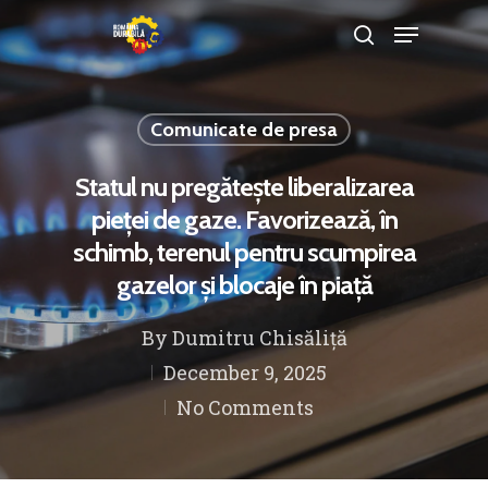
Comunicate de presa
Hit enter to search or ESC to close
Statul nu pregătește liberalizarea
pieței de gaze. Favorizează, în
schimb, terenul pentru scumpirea
gazelor și blocaje în piață
By
Dumitru Chisăliță
December 9, 2025
No Comments