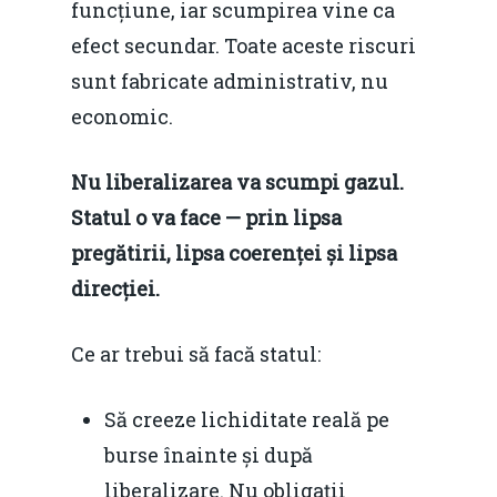
funcțiune, iar scumpirea vine ca
Video
Modelul economic ro
efect secundar. Toate aceste riscuri
România – orizont 2040
EM360 Talk
Marea Neagră în Nou
sunt fabricate administrativ, nu
resurselor naturale
economie
Contact
economic.
Piaţa gazelor naturale:
Politici Europene în N
Burse pentru jurna
predictibilitate, liberal
Nu liberalizarea va scumpi gazul.
Economie
concurenţă.
Statul o va face — prin lipsa
Video Forum Marea N
pregătirii, lipsa coerenței și lipsa
Contact
Soluții de consultanță
Piața gazelor naturale:
direcției.
Daniel Apostol
IMM
predictibilitate, liberal
Rolul băncilor în finan
Ce ar trebui să facă statul:
concurență.
Email:
IMM
daniel.apostol@me.
Să creeze lichiditate reală pe
Redresare vs. Lichidar
burse înainte și după
Fiscalitate pentru o 
liberalizare. Nu obligații