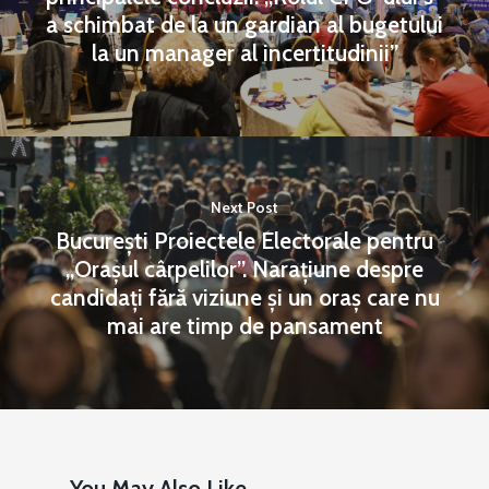
a schimbat de la un gardian al bugetului
la un manager al incertitudinii”
Next Post
București Proiectele Electorale pentru
„Orașul cârpelilor”. Narațiune despre
candidați fără viziune și un oraș care nu
mai are timp de pansament
You May Also Like