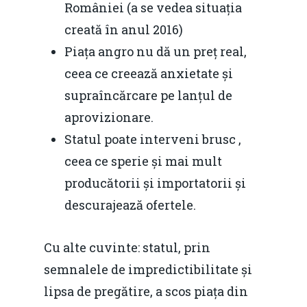
României (a se vedea situația
creată în anul 2016)
Piața angro nu dă un preț real,
ceea ce creează anxietate și
supraîncărcare pe lanțul de
aprovizionare.
Statul poate interveni brusc ,
ceea ce sperie și mai mult
Home
producătorii și importatorii și
Noutăți
descurajează ofertele.
Despre
Cu alte cuvinte: statul, prin
Evenimente
semnalele de impredictibilitate și
Foto
lipsa de pregătire, a scos piața din