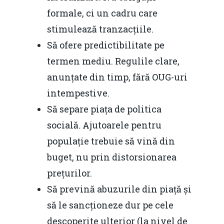
Durabilă
formale, ci un cadru care
Martie 2016
stimulează tranzacțiile.
Agribusiness
Să ofere predictibilitate pe
Decembrie 2015
Energia
termen mediu. Regulile clare,
Mai 2015
Construcții și Infrastr
anunțate din timp, fără OUG-uri
pentru o Românie Dur
intempestive.
Martie 2015
Să separe piața de politica
socială. Ajutoarele pentru
populație trebuie să vină din
buget, nu prin distorsionarea
prețurilor.
Să prevină abuzurile din piață și
să le sancționeze dur pe cele
descoperite ulterior (la nivel de