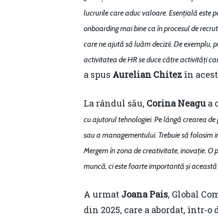
lucrurile care aduc valoare. Esențială este 
onboarding mai bine ca în procesul de recruta
care ne ajută să luăm decizii. De exemplu, p
activitatea de HR se duce către activități c
a spus
Aurelian
Chitez
în acest
La rândul său,
Corina Neagu
a 
cu ajutorul tehnologiei. Pe lângă crearea de
sau a managementului. Trebuie să folosim info
Mergem în zona de creativitate, inovație. O 
muncă, ci este foarte importantă și aceast
A urmat
Joana Pais
, Global C
din 2025, care a abordat, într-o