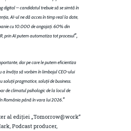
 digital – candidatul trebuie să se simtă în
nția, AI-ul ne dă acces în timp real la date,
companie cu 10.000 de angajați. 60% din
”,
 HR, prin AI putem automatiza tot procesul
importante, dar pe care le putem eficientiza
ru a învăța să vorbim în limbajul CEO-ului
soluții pragmatice, soluții de business.
r de climatul psihologic de la locul de
.”
 în România până în vara lui 2026
er al ediției „Tomorrow@work”
ark, Podcast producer,