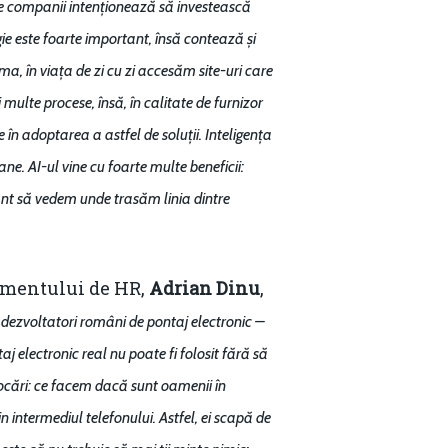
Email:
daniel.apostol@me.com
e companii intenționează să investească
ie este foarte important, însă contează și
a, în viața de zi cu zi accesăm site-uri care
ulte procese, însă, în calitate de furnizor
 în adoptarea a astfel de soluții. Inteligența
ne. AI-ul vine cu foarte multe beneficii:
rtant să vedem unde trasăm linia dintre
tamentului de HR,
Adrian Dinu
,
i dezvoltatori români de pontaj electronic –
j electronic real nu poate fi folosit fără să
vocări: ce facem dacă sunt oamenii în
n intermediul telefonului. Astfel, ei scapă de