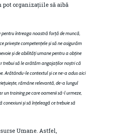
pot organizațiile să aibă
ne pentru întreaga noastră forță de muncă,
ce privește competențele și să ne asigurăm
 nevoie și de abilități umane pentru a obține
r trebui să le arătăm angajaților noștri că
e. Arătându-le contextul și ce ne-a adus aici
aviețuiește, rămâne relevantă, de-a lungul
ar un training pe care oamenii să-l urmeze,
 conexiuni și să înțeleagă ce trebuie să
Contact
Daniel Apostol
esurse Umane. Astfel,