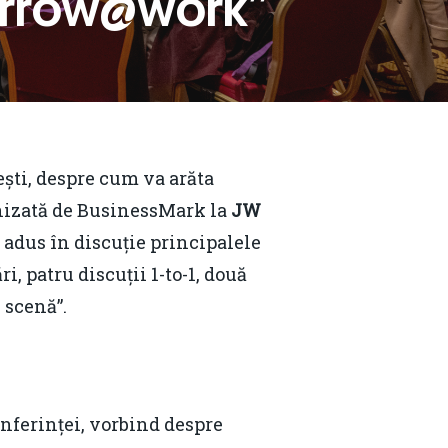
morrow@work”
nts
ești, despre cum va arăta
anizată de BusinessMark la
JW
a adus în discuție principalele
i, patru discuții 1-to-1, două
 scenă”.
nferinței, vorbind despre