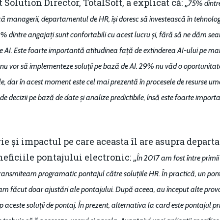
t Solution Director, TotalSoft, a explicat că: „
75% dintr
ă managerii, departamentul de HR, își doresc să investească în tehnolog
% dintre angajați sunt confortabili cu acest lucru și, fără să ne dăm seam
AI. Este foarte importantă atitudinea față de extinderea AI-ului pe mai m
re nu vor să implementeze soluții pe bază de AI. 29% nu văd o oportunitate
ile, dar în acest moment este cel mai prezentă în procesele de resurse uma
 de decizii pe bază de date și analize predictibile, însă este foarte impo
 și impactul pe care aceasta îl are asupra depar
neficiile pontajului electronic: „
În 2017 am fost între primi
ransmiteam programatic pontajul către soluțiile HR. În practică, un ponta
 am făcut doar ajustări ale pontajului. După aceea, au început alte pro
aceste soluții de pontaj. În prezent, alternativa la card este pontajul pri