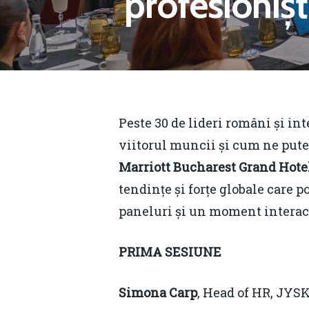
profesioniș
B
Peste 30 de lideri români și in
viitorul muncii și cum ne pute
Marriott Bucharest Grand Hote
tendințe și forțe globale care p
paneluri și un moment interactiv
PRIMA SESIUNE
Hit enter to search or ESC to close
Simona Carp
, Head of HR, JYSK