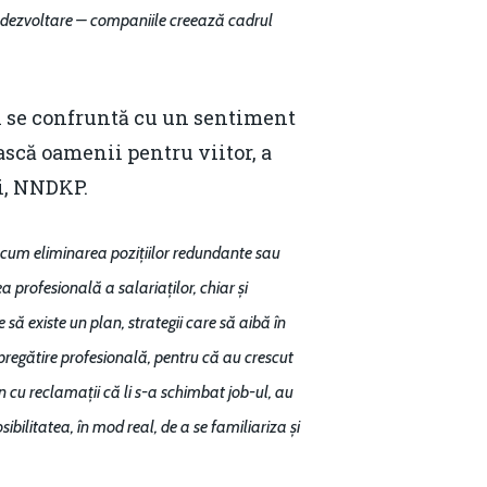
de dezvoltare – companiile creează cadrul
ii se confruntă cu un sentiment
ască oamenii pentru viitor, a
ii, NNDKP.
 precum eliminarea pozițiilor redundante sau
a profesională a salariaților, chiar și
să existe un plan, strategii care să aibă în
 pregătire profesională, pentru că au crescut
in cu reclamații că li s-a schimbat job-ul, au
sibilitatea, în mod real, de a se familiariza și