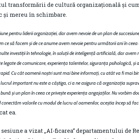
l transformării de cultură organizațională și cum 
c și mereu în schimbare.
iune pentru liderii organizației, dar avem nevoie de un plan de succesiu
ăm ce să facem și de ce anume avem nevoie pentru următorii ani în ceea 
e investiții în tehnologie, în soluții de inteligență artificială, dar avem
e legate de comunicare, experiența talentelor, siguranța psihologică, și a
apid. Cu cât oamenii noștri sunt mai bine informați, cu atât va fi mai bin
ă lucrul important nu este a câștiga, ci a ne asigura că organizația supr
bună și un plan în ceea ce privește experiența angajaților. Nu vorbim do
 conectăm valorile cu modul de lucru al oamenilor, aceștia încep să facă
cat ea.
 sesiune a vizat „AI-ficarea” departamentului de R