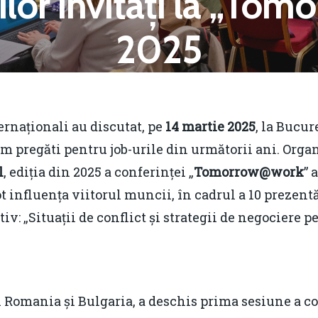
tilor invitați la „To
2025
y
Romania Durabila
March 24, 2025
No Comme
ternaționali au discutat, pe
14 martie 2025
, la Bucur
m pregăti pentru job-urile din următorii ani. Org
l
, ediția din 2025 a conferinței „
Tomorrow@work
” 
ot influența viitorul muncii, în cadrul a 10 prezentăr
: „Situații de conflict și strategii de negociere pe
 Romania și Bulgaria, a deschis prima sesiune a co