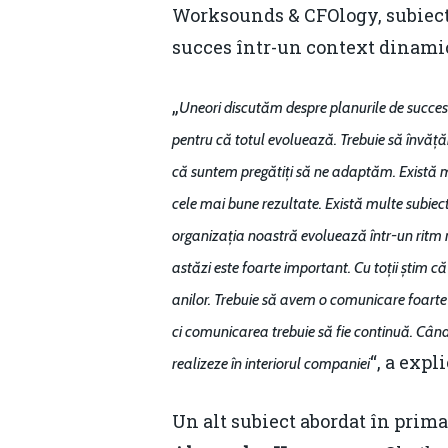
Worksounds & CFOlogy, subiectu
succes într-un context dinami
„
Uneori discutăm despre planurile de succes
pentru că totul evoluează. Trebuie să învăț
că suntem pregătiți să ne adaptăm. Există mult
cele mai bune rezultate. Există multe subiect
organizația noastră evoluează într-un ritm r
astăzi este foarte important. Cu toții știm c
anilor. Trebuie să avem o comunicare foarte 
ci comunicarea trebuie să fie continuă. Când
“, a expli
realizeze în interiorul companiei
Un alt subiect abordat în prima