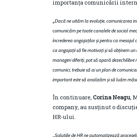
importanța comunicării intern
„
Dacă ne uităm la evoluție, comunicarea inte
comunicăm pe toate canalele de social med
încrederea angajaților și pentru ca mesajul c
ca angajații să fie motivați și să obținem 
manageri diferiți, pot să apară dezechilibre
comunici, trebuie să ai un plan de comunica
important este să analizăm și să luăm măsu
În continuare,
Corina Neagu
, 
company, au susținut o discuție
HR-ului.
„
Soluțiile de HR ne automatizează procesele,