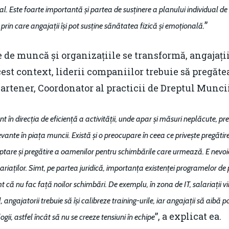
l. Este foarte importantă și partea de susținere a planului individual 
”
prin care angajații își pot susține sănătatea fizică și emoțională.
e de muncă și organizațiile se transformă, angajaț
cest context, liderii companiilor trebuie să pregăte
Partener, Coordonator al practicii de Dreptul Munc
 sunt în direcția de eficiență a activității, unde apar și măsuri neplăcute,
ante în piața muncii. Există și o preocupare în ceea ce privește pregătire
ptare și pregătire a oamenilor pentru schimbările care urmează. E nevoie 
ariaților. Simt, pe partea juridică, importanța existenței programelor de
t că nu fac față noilor schimbări. De exemplu, în zona de IT, salariații v
angajatorii trebuie să își calibreze training-urile, iar angajații să aibă po
”, a explicat ea.
ii, astfel încât să nu se creeze tensiuni în echipe