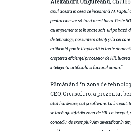
Alexandru Ungureanu
, Chatbo
anul acesta în ceea ce înseamnă AI. Faptul c
pentru cine vor să facă acest lucru. Peste 50
au implementate în spate soft-uri pe bază de 
de tehnologii, noi suntem atenți și la cei ca
artificială poate fi aplicată în toate domeni
creșterea eficienței proceselor de HR, luarea
.”
inteligența artificială și factorul uman
Rămânând în zona de tehnologie
CEO, Creasoft.ro, a prezentat be
atât hardware, cât și software. La început, t
se facă ajustări din zona de HR. La început,
concediu, de exemplu? Am diversificat în timp 