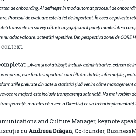
partea de onboarding. AI definește în mod automat procesul de onboarding
re. Procesul de evaluare este la fel de important. În ceea ce privește rete
uteți transmite un survey către 5 angajați sau îl puteți trimite într-o 
are nu aduc valoare, activități repetitive. Din perspectiva zonei de CORE
 context.
completat: „
Avem și noi atribuții, inclusiv administrative, extrem de 
 prompt-uri, este foarte important cum filtrăm datele, informațiile, pent
rmațiile preluate din date și statistici și să venim către management cu 
provocare majoră este inclusiv transparența salarială. Nu mai vorbim doa
ă transparență, mai ales că avem o Directivă ce va trebui implementată
ommunications and Culture Manager, keynote speak
 discuție cu
Andreea
Drăgan
, Co-founder, BusinessM