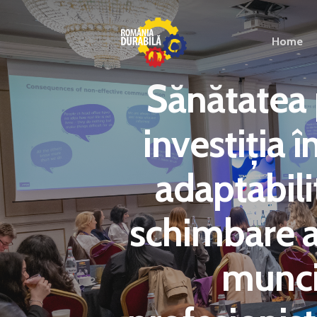
Home
Sănătatea 
investiția î
adaptabilit
schimbare al
muncii