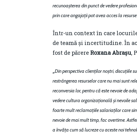
recunoașterea din punct de vedere profesiona
prin care angajații pot avea acces la resurse 
Într-un context în care locuril
de teamă și incertitudine. În a
fost de părere
Roxana Abrașu
, 
„
Din perspectiva clienților noștri, discuțiile
restrângerea resurselor care nu mai sunt relev
reconversia lor, pentru că este nevoie de ada
vedere cultura organizațională și nevoile sal
foarte mult reclamațiile salariaților care sim
nevoie de mai mult timp, fac overtime. Astfel, 
a învăța cum să lucreze cu aceste noi tehnolog