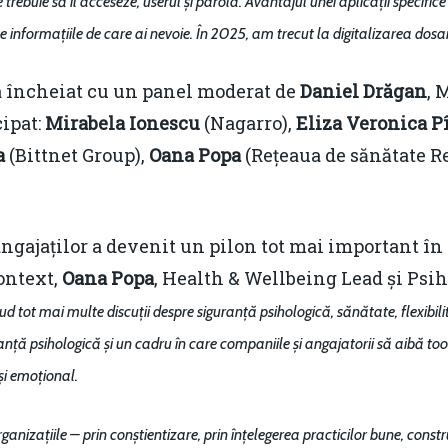
rebuie să îl acceseze, userul și parola. Avantajul unei aplicații specifice 
e informațiile de care ai nevoie. În 2025, am trecut la digitalizarea dosa
a încheiat cu un panel moderat de
Daniel Drăgan
, 
cipat:
Mirabela Ionescu
(Nagarro),
Eliza Veronica P
a
(Bittnet Group),
Oana Popa
(Rețeaua de sănătate R
gajaților a devenit un pilon tot mai important în o
context,
Oana Popa
, Health & Wellbeing Lead și Psih
 tot mai multe discuții despre siguranță psihologică, sănătate, flexibilit
ță psihologică și un cadru în care companiile și angajatorii să aibă tool
și emoțional.
anizațiile – prin conștientizare, prin înțelegerea practicilor bune, cons