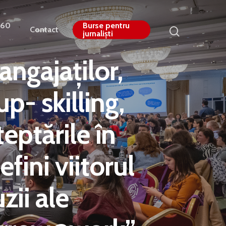
360
Burse pentru
Contact
jurnaliști
ngajaților,
up- skilling,
teptările în
fini viitorul
zii ale