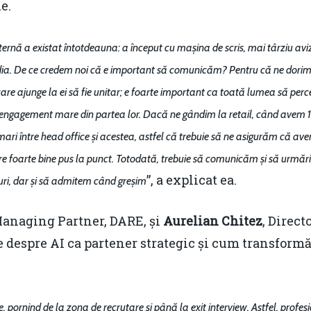
e.
rnă a existat întotdeauna: a început cu mașina de scris, mai târziu aviz
ia. De ce credem noi că e important să comunicăm? Pentru că ne dorim
are ajunge la ei să fie unitar; e foarte important ca toată lumea să perc
un engagement mare din partea lor. Dacă ne gândim la retail, când avem 1
 mari între head office și acestea, astfel că trebuie să ne asigurăm că a
re foarte bine pus la punct. Totodată, trebuie să comunicăm și să urmăr
”, a explicat ea.
ri, dar și să admitem când greșim
Managing Partner, DARE, și
Aurelian Chitez
, Direct
 despre AI ca partener strategic și cum transformă 
 pornind de la zona de recrutare și până la exit interview. Astfel, profes