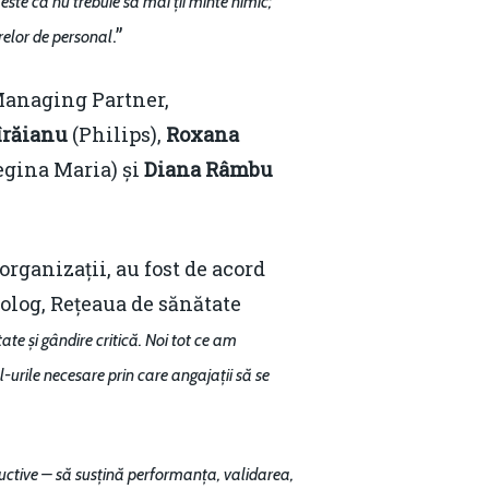
este că nu trebuie să mai ții minte nimic;
.”
relor de personal
Managing Partner,
îrăianu
(Philips),
Roxana
egina Maria) și
Diana Râmbu
rganizații, au fost de acord
olog, Rețeaua de sănătate
ate și gândire critică. Noi tot ce am
-urile necesare prin care angajații să se
tructive – să susțină performanța, validarea,