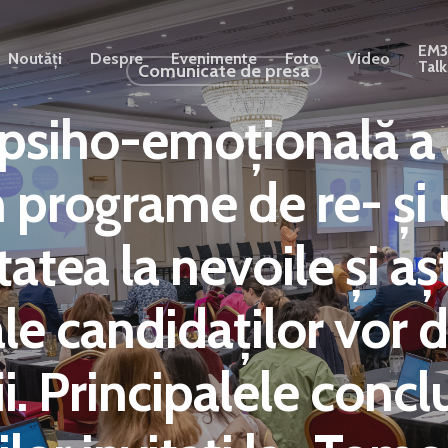
EM
Noutăți
Despre
Evenimente
Foto
Video
Talk
Comunicate de presa
psiho-emoțională a a
n programe de re- și 
atea la nevoile și aș
e candidaților vor de
. Principalele conclu