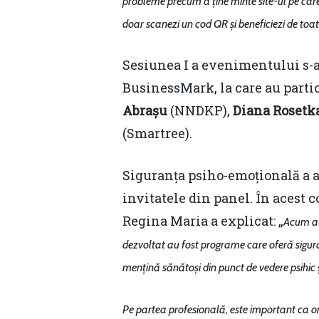
probleme precum a ține minte site-ul pe care t
doar scanezi un cod QR și beneficiezi de toat
Sesiunea I a evenimentului s-
BusinessMark, la care au parti
Abrașu
(NNDKP),
Diana Rosetk
(Smartree).
Siguranța psiho-emoțională a an
invitatele din panel. În acest 
Regina Maria a explicat: „
Acum aud
dezvoltat au fost programe care oferă siguran
mențină sănătoși din punct de vedere psihic 
Pe partea profesională, este important ca org