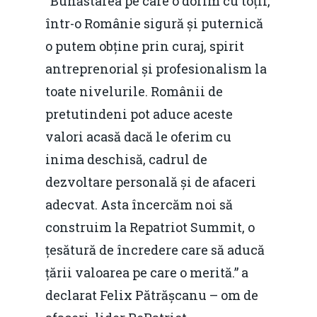
“Bunăstarea pe care o dorim cu toții,
într-o Românie sigură și puternică
o putem obține prin curaj, spirit
antreprenorial și profesionalism la
toate nivelurile. Românii de
pretutindeni pot aduce aceste
valori acasă dacă le oferim cu
Home
inima deschisă, cadrul de
dezvoltare personală și de afaceri
Noutăți
adecvat. Asta încercăm noi să
Despre
construim la Repatriot Summit, o
țesătură de încredere care să aducă
Evenimente
țării valoarea pe care o merită.” a
Foto
declarat Felix Pătrășcanu – om de
Video
Modelul economic ro