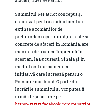
afaceri, lider RePatriot
România – orizont 2040
EM360 Talk
Marea Neagră în Nou
Summitul RePatriot conceput și
resurselor naturale
economie
Contact
organizat pentru a arăta familiei
Piaţa gazelor naturale:
Politici Europene în N
extinse a românilor de
Burse pentru jurna
predictibilitate, liberal
Economie
pretutindeni oportunitățile reale și
concurenţă.
concrete de afaceri în România, are
Video Forum Marea N
Contact
Soluții de consultanță
menirea de a aduce împreună în
Piața gazelor naturale:
Daniel Apostol
IMM
acest an, la București, Sinaia și în
predictibilitate, liberal
mediul on-line oameni cu
Rolul băncilor în finan
concurență.
Email:
inițiativă care lucrează pentru o
IMM
daniel.apostol@me.
Românie mai bună. O parte din
Redresare vs. Lichidar
lucrările summitului vor putea fi
Fiscalitate pentru o 
urmărite și on-line pe
Durabilă
https://www.facebook.com/repatriot