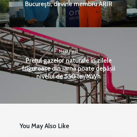
Bucureşti, devine membru ARIR
Next Post
Prețul gazelor naturale în zilele
friguroase din iarnă poate depășii
nivelul de 550 lei/MWh
You May Also Like