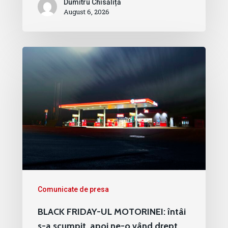
Dumitru Chisăliță
August 6, 2026
Comunicate de presa
BLACK FRIDAY-UL MOTORINEI: întâi
s-a scumpit, apoi ne-o vând drept