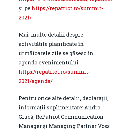
și pe
https://repatriot.ro/summit-
Martie 2016
Agribusiness
2021/
Decembrie 2015
Energia
Mai multe detalii despre
Mai 2015
Construcții și Infrastr
activitățile planificate în
pentru o Românie Dur
Martie 2015
următoarele zile se găsesc în
agenda evenimentului
https://repatriot.ro/summit-
2021/agenda/
Pentru orice alte detalii, declarații,
informații suplimentare: Andra
Giucă, RePatriot Communication
Manager și Managing Partner Voss