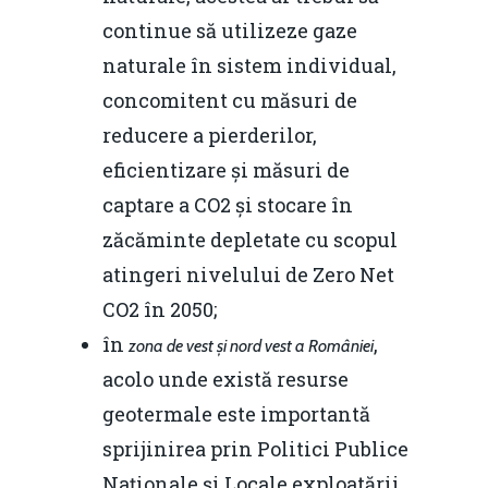
Noutăți
continue să utilizeze gaze
Despre
naturale în sistem individual,
concomitent cu măsuri de
Evenimente
reducere a pierderilor,
Foto
eficientizare și măsuri de
captare a CO2 și stocare în
Video
Modelul economic ro
zăcăminte depletate cu scopul
România – orizont 2040
EM360 Talk
Marea Neagră în Nou
atingeri nivelului de Zero Net
resurselor naturale
economie
Contact
CO2 în 2050;
Piaţa gazelor naturale:
Politici Europene în N
în
,
zona de vest și nord vest a României
Burse pentru jurna
predictibilitate, liberal
Economie
acolo unde există resurse
concurenţă.
geotermale este importantă
Video Forum Marea N
Contact
Soluții de consultanță
sprijinirea prin Politici Publice
Piața gazelor naturale:
Daniel Apostol
IMM
Naționale și Locale exploatării