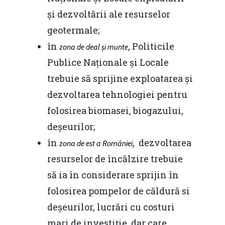
predictibilitate, liberal
și dezvoltării ale resurselor
Rolul băncilor în finan
concurență.
Email:
geotermale;
IMM
daniel.apostol@me.
în
, Politicile
zona de deal și munte
Redresare vs. Lichidar
Publice Naționale și Locale
trebuie să sprijine exploatarea și
Fiscalitate pentru o 
dezvoltarea tehnologiei pentru
Durabilă
folosirea biomasei, biogazului,
Martie 2016
Agribusiness
deșeurilor;
Decembrie 2015
Energia
în
, dezvoltarea
zona de est a României
resurselor de încălzire trebuie
Mai 2015
Construcții și Infrastr
să ia în considerare sprijin în
pentru o Românie Dur
Martie 2015
folosirea pompelor de căldură si
deșeurilor, lucrări cu costuri
mari de investiție, dar care