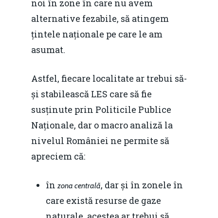
noi în zone în care nu avem
alternative fezabile, să atingem
țintele naționale pe care le am
asumat.
Astfel, fiecare localitate ar trebui să-
și stabilească LES care să fie
susținute prin Politicile Publice
Naționale, dar o macro analiză la
nivelul României ne permite să
apreciem că:
în
, dar și în zonele în
zona centrală
care există resurse de gaze
Home
naturale, acestea ar trebui să