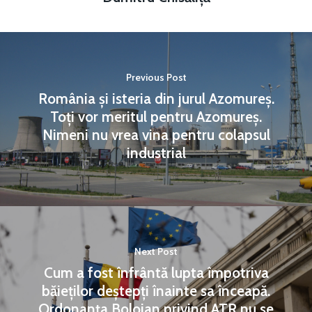
Previous Post
România și isteria din jurul Azomureș.
Toți vor meritul pentru Azomureș.
Nimeni nu vrea vina pentru colapsul
industrial
Next Post
Cum a fost înfrântă lupta împotriva
băieților deștepți înainte sa înceapă.
Ordonanța Bolojan privind ATR nu se