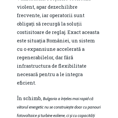
Redresare vs. Lichidar
violent, apar dezechilibre
frecvente, iar operatorii sunt
Fiscalitate pentru o 
obligați să recurgă la soluții
Durabilă
costisitoare de reglaj. Exact aceasta
Martie 2016
Agribusiness
este situația României, un sistem
Decembrie 2015
cu o expansiune accelerată a
Energia
regenerabilelor, dar fără
Mai 2015
Construcții și Infrastr
infrastructura de flexibilitate
pentru o Românie Dur
Martie 2015
necesară pentru a le integra
eficient.
În schimb,
Bulgaria a înțeles mai rapid că
viitorul energetic nu se construiește doar cu panouri
fotovoltaice și turbine eoliene, ci și cu capacități