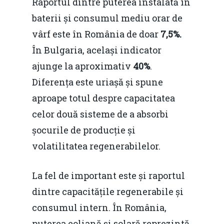
Raportul dintre puterea instalată în
baterii și consumul mediu orar de
vârf este în România de doar
7,5%.
În Bulgaria, același indicator
ajunge la aproximativ
40%
.
Diferența este uriașă și spune
aproape totul despre capacitatea
celor două sisteme de a absorbi
șocurile de producție și
volatilitatea regenerabilelor.
Home
La fel de important este și raportul
Noutăți
dintre capacitățile regenerabile și
Despre
consumul intern. În România,
puterea eoliană și solară reprezintă