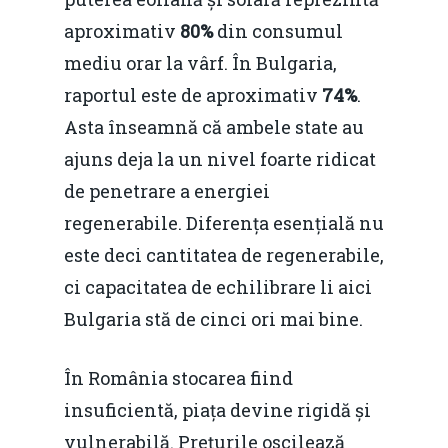
Evenimente
aproximativ
80%
din consumul
Foto
mediu orar la vârf. În Bulgaria,
raportul este de aproximativ
74%
.
Video
Modelul economic ro
Asta înseamnă că ambele state au
România – orizont 2040
EM360 Talk
Marea Neagră în Nou
ajuns deja la un nivel foarte ridicat
resurselor naturale
economie
Contact
de penetrare a energiei
Piaţa gazelor naturale:
regenerabile. Diferența esențială nu
Politici Europene în N
Burse pentru jurna
predictibilitate, liberal
este deci cantitatea de regenerabile,
Economie
concurenţă.
ci capacitatea de echilibrare li aici
Video Forum Marea N
Contact
Bulgaria stă de cinci ori mai bine.
Soluții de consultanță
Piața gazelor naturale:
Daniel Apostol
IMM
predictibilitate, liberal
În România stocarea fiind
Rolul băncilor în finan
concurență.
Email:
insuficientă, piața devine rigidă și
IMM
daniel.apostol@me.
vulnerabilă. Prețurile oscilează