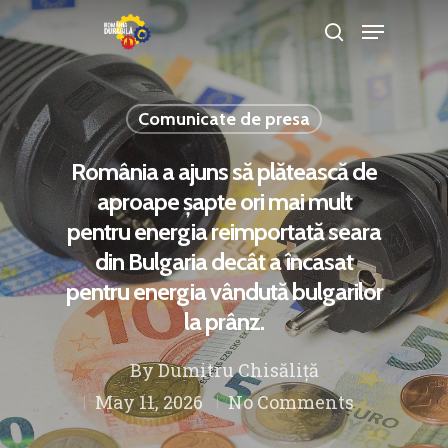
Comunicate de presa
Hit enter to search or ESC to close
România a ajuns să plătească de
aproape șapte ori mai mult
pentru energia reimportată seara
din Bulgaria decât a încasat
pentru energia vândută bulgarilor
la prânz.
By
Dumitru Chisăliță
May 11, 2026
No Comments