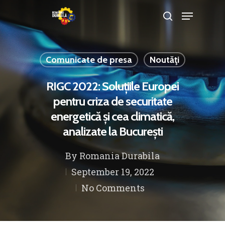
Comunicate de presa
Noutăţi
Hit enter to search or ESC to close
RIGC 2022: Soluțiile Europei
pentru criza de securitate
energetică și cea climatică,
analizate la București
By
Romania Durabila
September 19, 2022
No Comments