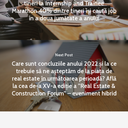
tineri la Internship and Trainee
Marathon 40% dintre tineri își caută job
în a doua jumătate a anului
Next Post
Care sunt concluziile anului 2022 și la ce
trebuie să ne așteptăm de la piața de
real estate în următoarea perioadă? Află
la cea de-a XV-a ediție a ”Real Estate &
Construction Forum” – eveniment hibrid