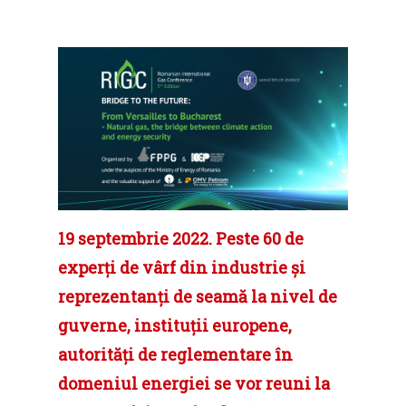
19 septembrie 2022. Peste 60 de
experți de vârf din industrie și
reprezentanți de seamă la nivel de
guverne, instituții europene,
autorități de reglementare în
domeniul energiei se vor reuni la