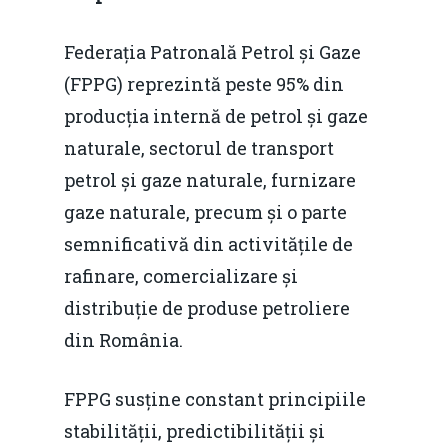
Contact
Soluții de consultanță
Piața gazelor naturale:
Daniel Apostol
IMM
Federația Patronală Petrol și Gaze
predictibilitate, liberal
(FPPG) reprezintă peste 95% din
Rolul băncilor în finan
concurență.
Email:
producția internă de petrol și gaze
IMM
daniel.apostol@me.
naturale, sectorul de transport
Redresare vs. Lichidar
petrol și gaze naturale, furnizare
gaze naturale, precum și o parte
Fiscalitate pentru o 
semnificativă din activitățile de
Durabilă
rafinare, comercializare și
Martie 2016
Agribusiness
distribuție de produse petroliere
Decembrie 2015
Energia
din România.
Mai 2015
Construcții și Infrastr
FPPG susține constant principiile
pentru o Românie Dur
Martie 2015
stabilității, predictibilității și