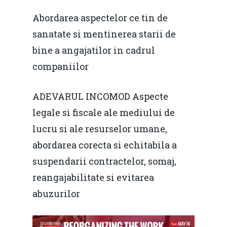
Home
Abordarea aspectelor ce tin de
Noutăți
sanatate si mentinerea starii de
Despre
bine a angajatilor in cadrul
companiilor
Evenimente
Foto
ADEVARUL INCOMOD Aspecte
legale si fiscale ale mediului de
Video
Modelul economic ro
lucru si ale resurselor umane,
România – orizont 2040
EM360 Talk
Marea Neagră în Nou
abordarea corecta si echitabila a
resurselor naturale
economie
Contact
suspendarii contractelor, somaj,
Piaţa gazelor naturale:
Politici Europene în N
reangajabilitate si evitarea
Burse pentru jurna
predictibilitate, liberal
Economie
abuzurilor
concurenţă.
Video Forum Marea N
Contact
Soluții de consultanță