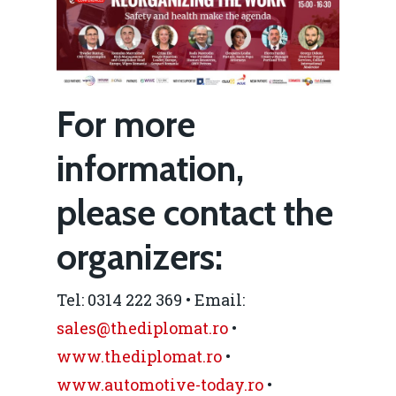
Piața gazelor naturale:
Daniel Apostol
IMM
predictibilitate, liberal
Rolul băncilor în finan
concurență.
Email:
IMM
daniel.apostol@me.
For more
Redresare vs. Lichidar
information,
Fiscalitate pentru o 
Durabilă
please contact the
Martie 2016
Agribusiness
organizers:
Decembrie 2015
Energia
Tel: 0314 222 369 • Email:
Mai 2015
Construcții și Infrastr
sales@thediplomat.ro
•
pentru o Românie Dur
Martie 2015
www.thediplomat.ro
•
www.automotive-today.ro
•