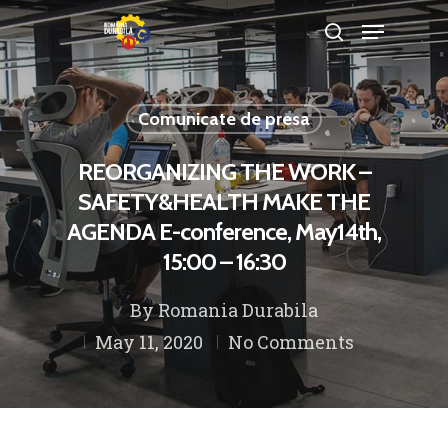
Comunicate de presa
Hit enter to search or ESC to close
REORGANIZING THE WORK –
SAFETY&HEALTH MAKE THE
AGENDA E-conference, May14th,
15:00 – 16:30
By
Romania Durabila
May 11, 2020
No Comments