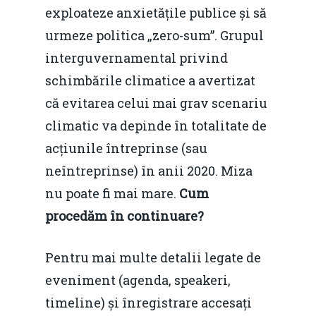
exploateze anxietățile publice și să
urmeze politica „zero-sum”. Grupul
interguvernamental privind
schimbările climatice a avertizat
că evitarea celui mai grav scenariu
climatic va depinde în totalitate de
acțiunile întreprinse (sau
Home
neîntreprinse) în anii 2020. Miza
Noutăți
nu poate fi mai mare.
Cum
procedăm în continuare?
Despre
Evenimente
Pentru mai multe detalii legate de
eveniment (agenda, speakeri,
Foto
timeline) și înregistrare accesați
Video
Modelul economic ro