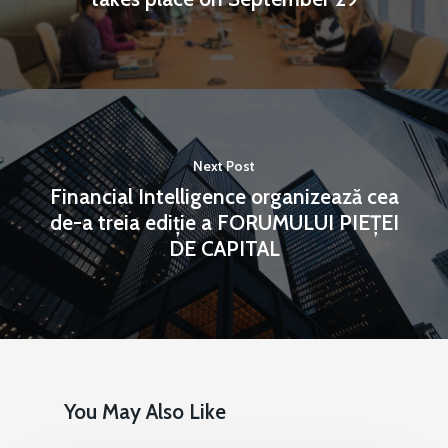
Martie 2016
Agribusiness
Decembrie 2015
Energia
Mai 2015
Construcții și Infrastr
pentru o Românie Dur
Next Post
Martie 2015
Financial Intelligence organizează cea
de-a treia ediție a FORUMULUI PIEȚEI
DE CAPITAL
You May Also Like