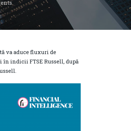
ents
ă va aduce fluxuri de
și în indicii FTSE Russell, după
ussell.