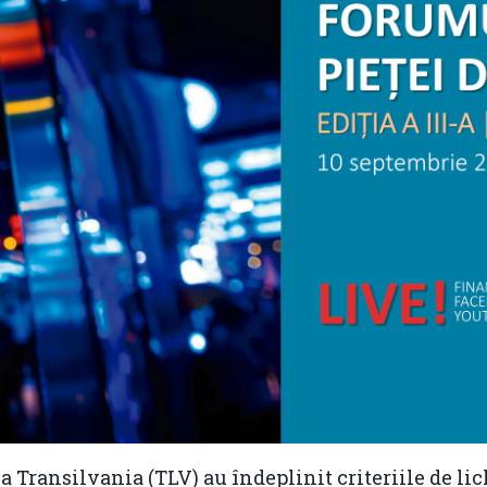
 Transilvania (TLV) au îndeplinit criteriile de lic