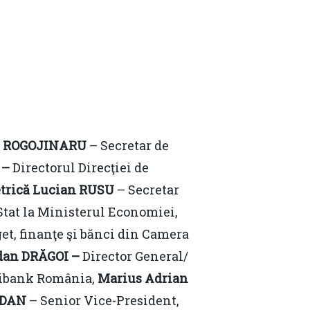
Email:
daniel.apostol@me.com
u ROGOJINARU
– Secretar de
 –
Directorul Direcţiei de
trică Lucian RUSU
– Secretar
Stat la Ministerul Economiei,
t, finanţe şi bănci din Camera
dan DRĂGOI –
Director General/
itibank România,
Marius Adrian
 DAN
– Senior Vice-President,