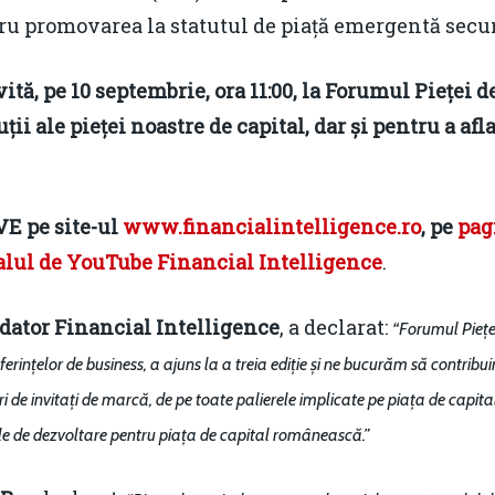
tru promovarea la statutul de piață emergentă secu
tă, pe 10 septembrie, ora 11:00, la Forumul Pieței de
ii ale pieței noastre de capital, dar și pentru a afl
VE
pe site-ul
www.financialintelligence.ro
, pe
pag
lul de YouTube Financial Intelligence
.
ator Financial Intelligence
, a declarat:
“Forumul Pie
ț
ferințelor de business, a ajuns la a treia ediție și ne bucurăm să contribui
 de invitați de marcă, de pe toate palierele implicate pe piața de capital – 
le de dezvoltare pentru piața de capital românească.
”