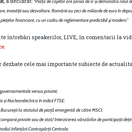
IR
, a declarat:
“Piața de capital are șansa de a-și demonstra rolul d
e, investiții sau dezvoltare. Românii au zeci de miliarde de euro în depoz
ieţelor financiare, cu un cadru de reglementare predictibil şi modern.”
te întrebări speakerilor, LIVE, în comentarii la vi
ce
.
dezbate cele mai importante subiecte de actualitat
i guvernamentale versus private;
 și Nuclearelectrica în indicii FTSE;
 București la statutul de piață emergentă de către MSCI;
companii private sau de stat/ Interzicerea vânzărilor de participații dețin
diul înființării Contrapărții Centrale;