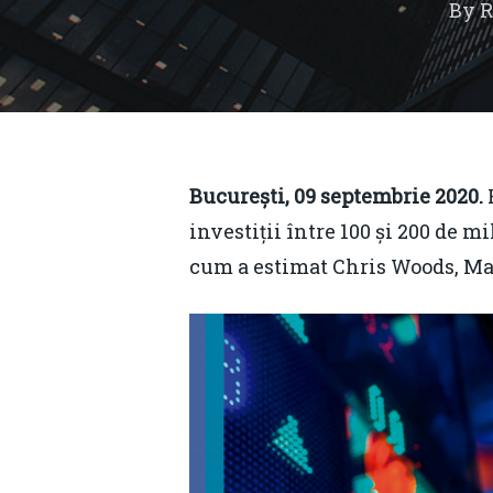
By
R
București, 09 septembrie 2020.
investiții între 100 și 200 de m
cum a estimat Chris Woods, Ma
Hit enter to search or ESC to close