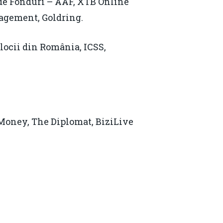
de Fonduri – AAF, XTB Online
agement, Goldring.
jlocii din România, ICSS,
oney, The Diplomat, BiziLive