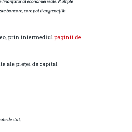
e finanțator al economiei reale. Multiple
ite bancare, care pot fi angrenaţi în
deo, prin intermediul
paginii de
e ale pieței de capital
Contact
Daniel Apostol
ute de stat;