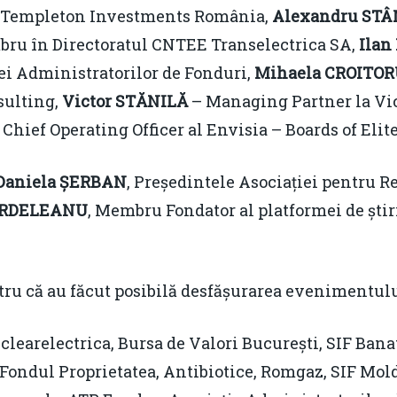
in Templeton Investments România,
Alexandru ST
ru în Directoratul CNTEE Transelectrica SA,
Ilan
ei Administratorilor de Fonduri,
Mihaela CROITO
sulting,
Victor STĂNILĂ
– Managing Partner la Vict
Chief Operating Officer al Envisia – Boards of Elite
Daniela ȘERBAN
, Președintele Asociației pentru Re
ARDELEANU
, Membru Fondator al platformei de ști
ru că au făcut posibilă desfășurarea evenimentulu
learelectrica, Bursa de Valori București, SIF Banat
, Fondul Proprietatea, Antibiotice, Romgaz, SIF Mo