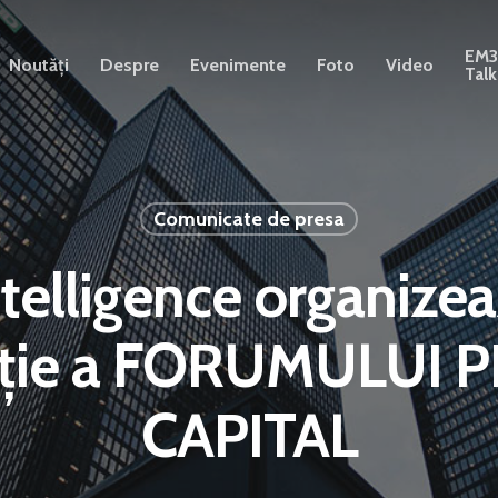
EM
Noutăți
Despre
Evenimente
Foto
Video
Talk
Comunicate de presa
ntelligence organize
diție a FORUMULUI P
CAPITAL