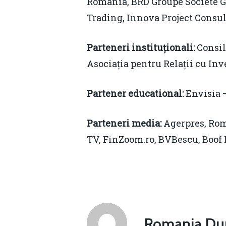
România, BRD Groupe Societe G
Trading, Innova Project Consu
Parteneri instituționali:
Consili
Asociația pentru Relații cu Inv
Partener educational:
Envisia –
Parteneri media:
Agerpres, Rom
TV, FinZoom.ro, BVBescu, Boof
Romania Dur