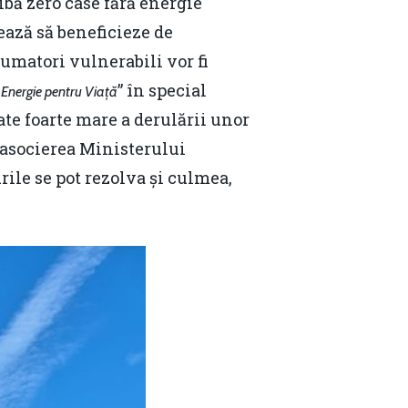
ibă zero case fără energie
ează să beneficieze de
umatori vulnerabili vor fi
„
” în special
Energie pentru Viață
ate foarte mare a derulării unor
, asocierea Ministerului
ile se pot rezolva și culmea,