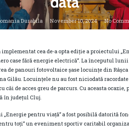
dată
omania Durabila
November 10, 2024
No Comm
 implementat cea de-a opta ediție a proiectului „E
ero case fără energie electrică”. La începutul lunii
rea de panouri fotovoltaice șase locuințe din Râș
 Gilău. Locuințele nu au fost niciodată racordate 
 cu căi de acces greu de parcurs. Cu aceasta ocazie,
 în județul Cluj.
ui „Energie pentru viață” a fost posibilă datorită f
ntru toți” un eveniment sportiv caritabil organiza