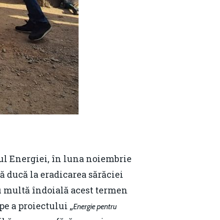
Email:
daniel.apostol@me.com
ul Energiei, în luna noiembrie
ă ducă la eradicarea sărăciei
u multă îndoială acest termen
pe a proiectului „
Energie pentru