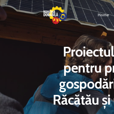
Home
Proiectu
pentru pr
gospodări
Răcătău și 