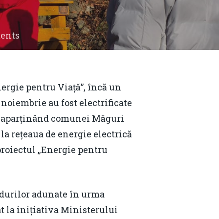
ents
nergie pentru Viață”, încă un
 noiembrie au fost electrificate
ca aparținând comunei Măguri
la rețeaua de energie electrică
 proiectul „Energie pentru
ondurilor adunate în urma
t la inițiativa Ministerului