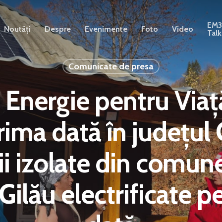
EM
Noutăți
Despre
Evenimente
Foto
Video
Talk
Comunicate de presa
l Energie pentru Viaț
ima dată în județul 
i izolate din comun
Gilău electrificate 