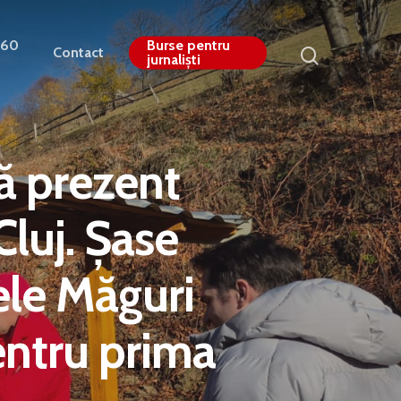
360
Burse pentru
Contact
jurnaliști
ă prezent
Cluj. Șase
ele Măguri
pentru prima