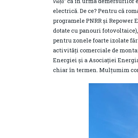
” că în urma demersurilor e
Viață
electrică. De ce? Pentru că rom
programele PNRR și Repower EU 
dotate cu panouri fotovoltaice),
pentru zonele foarte izolate făr
activități comerciale de montar
Energiei și a Asociației Energi
chiar în termen. Mulțumim com