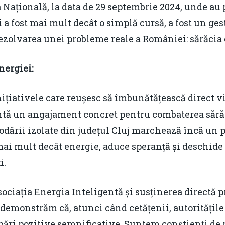
 Națională, la data de 29 septembrie 2024, unde au p
 a fost mai mult decât o simplă cursă, a fost un gest
 rezolvarea unei probleme reale a României: sărăcia
nergiei:
ițiativele care reușesc să îmbunătățească direct v
ntă un angajament concret pentru combaterea sărăc
podării izolate din județul Cluj marchează încă un 
ai mult decât energie, aduce speranță și deschide 
i.
ociația Energia Inteligentă și susținerea directă 
 demonstrăm că, atunci când cetățenii, autoritățile 
ri pozitive semnificative. Suntem conștienți de p