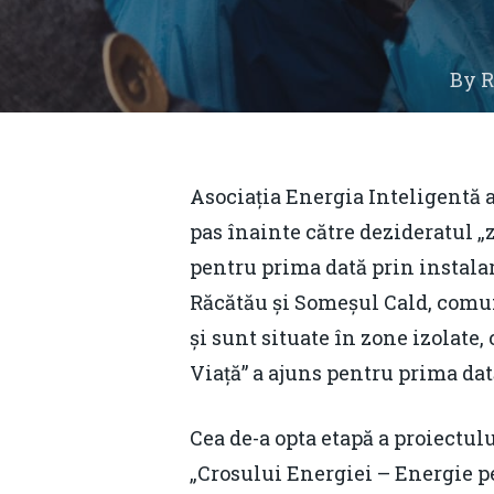
By
R
Asociația Energia Inteligentă a
pas înainte către dezideratul „z
pentru prima dată prin instala
Răcătău și Someșul Cald, comuna
și sunt situate în zone izolate,
Viață” a ajuns pentru prima dată
Hit enter to search or ESC to close
Cea de-a opta etapă a proiectul
„Crosului Energiei – Energie pe