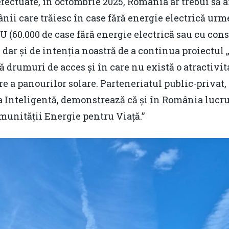
fectuate, în octombrie 2025, România ar trebui să a
ânii care trăiesc în case fără energie electrică urm
(60.000 de case fără energie electrică sau cu cons
 dar și de intenția noastră de a continua proiectul 
ă drumuri de acces și în care nu există o atractivit
e a panourilor solare. Parteneriatul public-privat
a Inteligentă, demonstrează că și în România lucrur
unității Energie pentru Viață.”