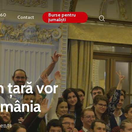
360
Burse pentru
Contact
jurnaliști
n țară vor
România
ents