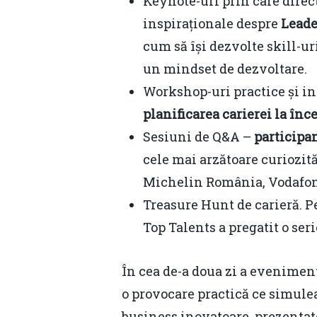
Keynote-uri prin care direc
inspiraționale despre
Leade
cum să își dezvolte skill-ur
un mindset de dezvoltare.
Workshop-uri practice și i
planificarea carierei la în
Sesiuni de Q&A –
participan
cele mai arzătoare curiozi
Michelin România, Vodafo
Treasure Hunt de carieră. P
Top Talents a pregatit o ser
În cea de-a doua zi a eveniment
o provocare practică ce simulea
business inovatoare, prezentate