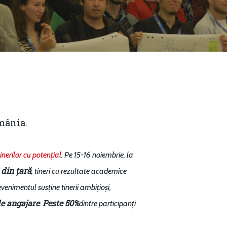
omânia.
inerilor cu potențial
. Pe 15-16 noiembrie, la
 din țară
, tineri cu rezultate
academice
 evenimentul sus
ț
ine tinerii ambițioși,
de angajare
Peste 50%
.
dintre participanți