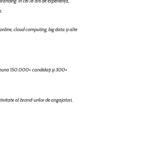
randing. În cei 18 ani de experiență,
m:
online, cloud computing, big data și alte
mpreuna 150.000+ candidaţi şi 300+
ivitate al brand-urilor de angajatori,