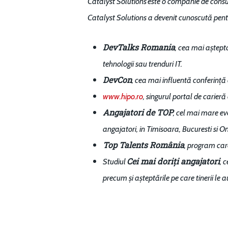
Catalyst Solutions este o companie de consult
Catalyst Solutions a devenit cunoscută pent
DevTalks Romania
, cea mai aștept
tehnologii sau trenduri IT.
DevCon
, cea mai influentă conferință 
www.hipo.ro
, singurul portal de carieră
Angajatori de TOP
, cel mai mare e
angajatori, in Timisoara, Bucuresti si On
Top Talents România
, program car
Cei mai doriți angajatori
Studiul
, 
precum și așteptările pe care tinerii le 