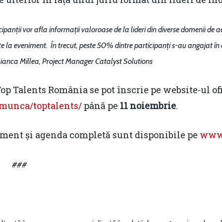
anții vor afla informații valoroase de la lideri din diverse domenii de activ
te la eveniment.
În trecut, peste 50% dintre participanți s-au angajat î
ianca Millea, Project Manager Catalyst Solutions
 Top Talents România se pot înscrie pe website-ul of
-munca/toptalents/
până pe
11 noiembrie
.
iment și agenda completă sunt disponibile pe
www.
###