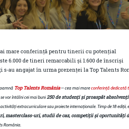
i mare conferință pentru tinerii cu potențial
ste 6.000 de tineri remarcabili și 1.600 de înscriși
ți s-au angajat în urma prezenței la Top Talents R
Top Talents România
ă toamnă
– cea mai mare
conferință dedicată t
250 de studenți și proaspăt absolvenți
,
se vor întâlni cei mai buni
 activități extracurriculare sau proiecte internaționale.
Timp de 18 ediții,
i, masterclass-uri, studii de caz, competiții și oportunități 
nts România.