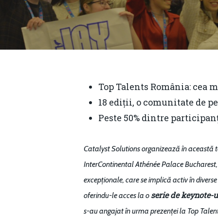
Top Talents România: cea ma
18 ediții, o comunitate de pe
Peste 50% dintre participan
Catalyst Solutions organizează în aceast
InterContinental Athénée Palace Bucharest
excepționale, care se implică activ în diverse
Hit enter to search or ESC to close
serie de
keynote-ur
oferindu-le acces la o
s-au angajat în urma prezenței la Top Tale