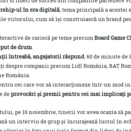
tori si lideri de succes din companiile partenere v
rship-ul în era digitală
, tema principală a acestei e
ile viitorului, cum să își construiască un brand pe
nteractive de carieră pe teme precum
Board Game Ch
ceput de drum
.
ții întreabă, angajatorii răspund
. 60 de minute de 
tăți despre companii precum Lidl România, BAT Rom
ne România.
entru cei care vor să interacționeze într-un mod in
ie de
provocări și premii pentru cei mai implicați p
ului, pe 16 noiembrie, tinerii vor avea ocazia să pa
ză un interviu de grup și încurajează lucrul în ech
 ulterior în fața unui juriu format din lideri de in