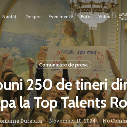
EM
Noutăți
Despre
Evenimente
Foto
Video
Talk
Comunicate de presa
uni 250 de tineri di
ipa la Top Talents 
omania Durabila
November 10, 2024
No Comm