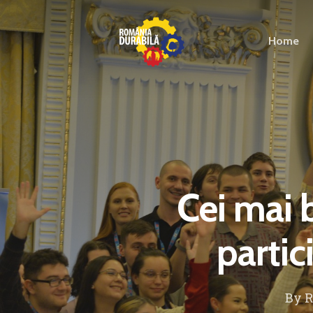
Home
Cei mai b
partic
By
R