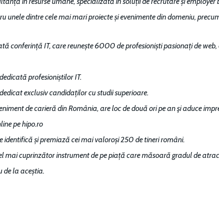
anță în resurse umane, specializată în soluții de recrutare și employer b
ru unele dintre cele mai mari proiecte și evenimente din domeniu, precu
ată conferință IT, care reunește 6000 de profesioniști pasionați de web, 
dedicată profesioniștilor IT.
 dedicat exclusiv candidaților cu studii superioare.
veniment de carieră din România, are loc de două ori pe an şi aduce i
line pe hipo.ro
e identifică și premiază cei mai valoroși 250 de tineri români.
cel mai cuprinzător instrument de pe piață care măsoară gradul de atract
au de la aceștia.