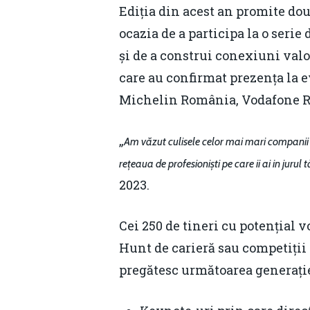
Ediția din acest an promite dou
ocazia de a participa la o serie
și de a construi conexiuni val
care au confirmat prezența la 
Michelin România, Vodafone Ro
„
Am văzut culisele celor mai mari companii
rețeaua de profesioniști pe care ii ai in juru
2023.
Cei 250 de tineri cu potențial 
Hunt de carieră sau competiții 
pregătesc următoarea generație