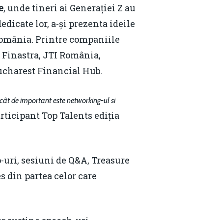
e
, unde tineri ai Generației Z au
edicate lor, a-și prezenta ideile
România. Printre companiile
 Finastra, JTI România,
ucharest Financial Hub.
ât de important este networking-ul si
rticipant Top Talents ediția
p-uri, sesiuni de Q&A, Treasure
Contact
s din partea celor care
Daniel Apostol