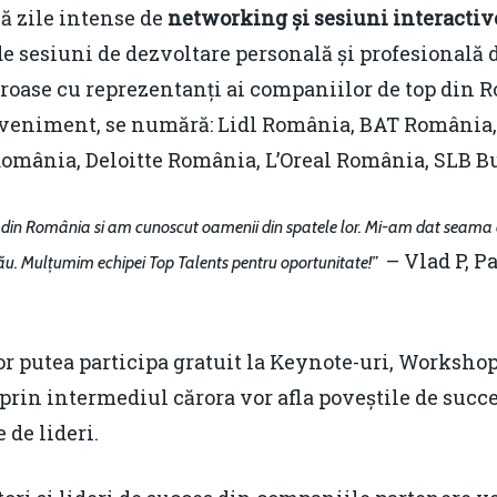
ă zile intense de
networking și sesiuni interactiv
 de sesiuni de dezvoltare personală și profesională d
oroase cu reprezentanți ai companiilor de top din 
eveniment, se numără: Lidl România, BAT România,
mânia, Deloitte România, L’Oreal România, SLB B
 din România si am cunoscut oamenii din spatele lor. Mi-am dat seama c
– Vlad P, Pa
l tău. Mulțumim echipei Top Talents pentru oportunitate!”
vor putea participa gratuit la Keynote-uri, Worksho
prin intermediul cărora vor afla poveștile de succe
 de lideri.