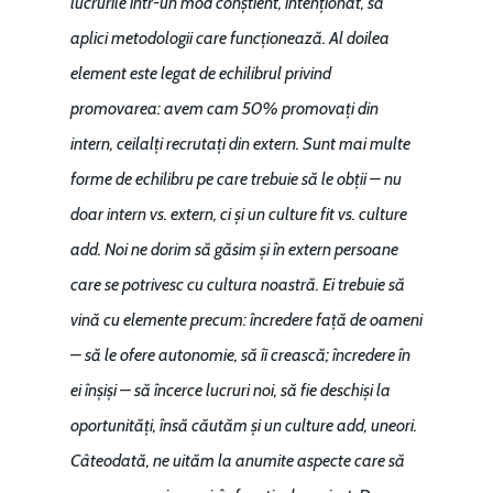
lucrurile într-un mod conștient, intenționat, să
aplici metodologii care funcționează. Al doilea
element este legat de echilibrul privind
promovarea: avem cam 50% promovați din
intern, ceilalți recrutați din extern. Sunt mai multe
forme de echilibru pe care trebuie să le obții – nu
doar intern vs. extern, ci și un culture fit vs. culture
add. Noi ne dorim să găsim și în extern persoane
care se potrivesc cu cultura noastră. Ei trebuie să
vină cu elemente precum: încredere față de oameni
– să le ofere autonomie, să îi crească; încredere în
ei înșiși – să încerce lucruri noi, să fie deschiși la
oportunități, însă căutăm și un culture add, uneori.
Câteodată, ne uităm la anumite aspecte care să