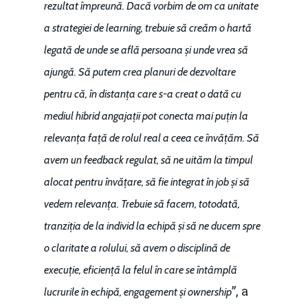
rezultat împreună. Dacă vorbim de om ca unitate
a strategiei de learning, trebuie să creăm o hartă
legată de unde se află persoana și unde vrea să
ajungă. Să putem crea planuri de dezvoltare
pentru că, în distanța care s-a creat o dată cu
mediul hibrid angajații pot conecta mai puțin la
relevanța față de rolul real a ceea ce învățăm. Să
avem un feedback regulat, să ne uităm la timpul
alocat pentru învățare, să fie integrat în job și să
vedem relevanța. Trebuie să facem, totodată,
tranziția de la individ la echipă și să ne ducem spre
o claritate a rolului, să avem o disciplină de
execuție, eficiență la felul în care se întâmplă
”, a
lucrurile în echipă, engagement și ownership