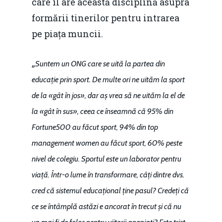
care îl are această disciplină asupra
Mai 2015
Construcții și Infrastr
formării tinerilor pentru intrarea
pentru o Românie Dur
Martie 2015
pe piața muncii.
„
Suntem un ONG care se uită la partea din
educație prin sport. De multe ori ne uităm la sport
de la «gât în jos», dar aș vrea să ne uităm la el de
la «gât în sus», ceea ce înseamnă că 95% din
Fortune500 au făcut sport, 94% din top
management women au făcut sport, 60% peste
nivel de colegiu. Sportul este un laborator pentru
viață. Într-o lume în transformare, câți dintre dvs.
cred că sistemul educațional ține pasul? Credeți că
ce se întâmplă astăzi e ancorat în trecut și că nu