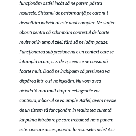
funcționăm astfel încât să ne putem păstra
resursele. Sistemul de performanță pe care ni-l
dezvoltăm individual este unul complex. Ne simțim
obosiți pentru că schimbăm contextul de foarte
Home
multe ori în timpul zilei, fără să ne luăm pauze.
Noutăți
Funcționarea sub presiune nu e un context care se
întâmplă acum, ci zi de zi, ceea ce ne consumă
Despre
foarte mult. Dacă ne închipuim că presiunea va
Evenimente
dispărea într-o zi, ne înșelăm. Nu vom avea
Foto
niciodată mai mult timp: meeting-urile vor
continua, inbox-ul se va umple. Astfel, avem nevoie
Video
Modelul economic ro
de un sistem să funcționăm în realitatea curentă,
România – orizont 2040
EM360 Talk
Marea Neagră în Nou
iar prima întrebare pe care trebuie să ne-o punem
resurselor naturale
economie
Contact
este: cine are acces prioritar la resursele mele? Aici