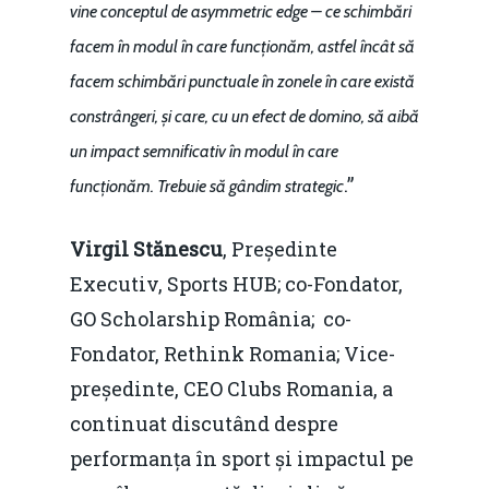
Piaţa gazelor naturale:
vine conceptul de asymmetric edge – ce schimbări
Politici Europene în N
Burse pentru jurna
predictibilitate, liberal
facem în modul în care funcționăm, astfel încât să
Economie
concurenţă.
facem schimbări punctuale în zonele în care există
Video Forum Marea N
Contact
constrângeri, și care, cu un efect de domino, să aibă
Soluții de consultanță
Piața gazelor naturale:
un impact semnificativ în modul în care
Daniel Apostol
IMM
predictibilitate, liberal
.”
funcționăm. Trebuie să gândim strategic
Rolul băncilor în finan
concurență.
Email:
IMM
Virgil Stănescu
, Președinte
daniel.apostol@me.
Executiv, Sports HUB; co-Fondator,
Redresare vs. Lichidar
GO Scholarship România; co-
Fiscalitate pentru o 
Fondator, Rethink Romania; Vice-
Durabilă
președinte, CEO Clubs Romania, a
Martie 2016
Agribusiness
continuat discutând despre
performanța în sport și impactul pe
Decembrie 2015
Energia