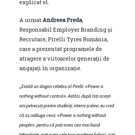
explicat el.
A urmat
Andreea Preda
,
Responsabil Employer Branding și
Recrutare, Pirelli Tyres România,
care a prezentat programele de
atragere a viitoarelor generații de
angajați în organizație.
„
Există un slogan celebru al Pirelli. «Power is
nothing without control». Astăzi, după toți acești
ani petrecuți printre studenți, interni și elevi, eu cred
că aș adăuga ceva: «Power is nothing without
people», pentru că poți avea cea mai bună
tehnologie, poți avea cele mai moderne fabrici, poți