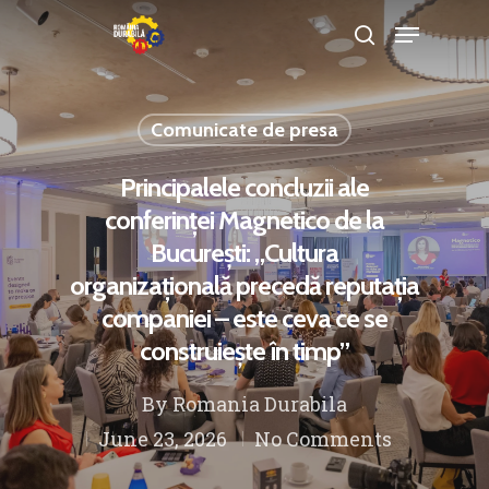
Comunicate de presa
Hit enter to search or ESC to close
Principalele concluzii ale
conferinței Magnetico de la
București: „Cultura
organizațională precedă reputația
companiei – este ceva ce se
construiește în timp”
By
Romania Durabila
June 23, 2026
No Comments