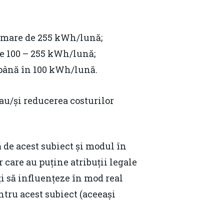
Email:
daniel.apostol@me.com
i mare de 255 kWh/lună;
e 100 – 255 kWh/lună;
 până în 100 kWh/lună.
sau/și reducerea costurilor
 de acest subiect și modul în
r care au puține atribuții legale
ți să influențeze în mod real
ntru acest subiect (aceeași