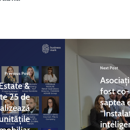
Next Post
Previous Post
Asociați
 Estate &
fost co-
te 25 de
șaptea e
nalizează
“Instala
unitățile
intelige
imobiliar