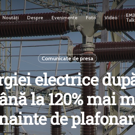
EM
Noutăți
Despre
Evenimente
Foto
Video
Talk
Comunicate de presa
rgiei electrice dup
până la 120% mai 
înainte de plafonar