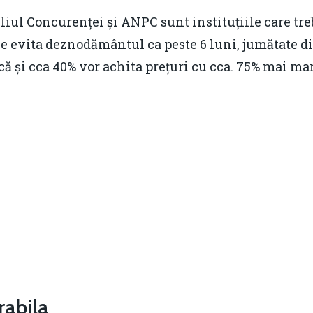
liul Concurenței și ANPC sunt instituțiile care tre
se evita deznodământul ca peste 6 luni, jumătate d
că și cca 40% vor achita prețuri cu cca. 75% mai mar
abila