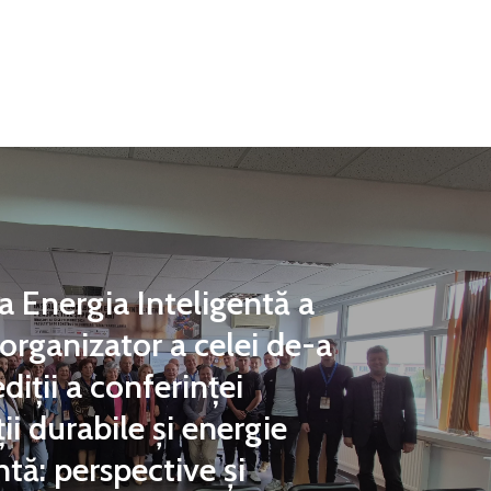
a Energia Inteligentă a
organizator a celei de-a
diții a conferinței
ții durabile și energie
ntă: perspective și