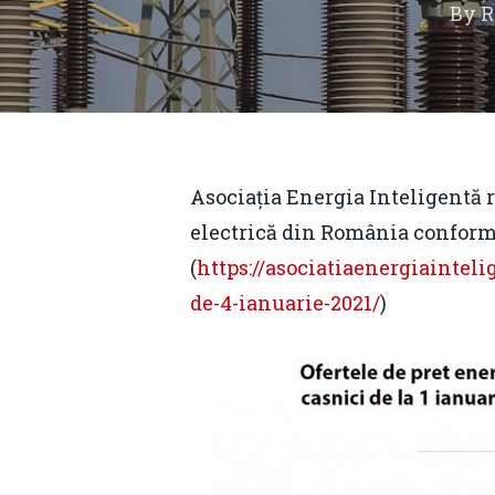
By
R
Asociația Energia Inteligentă r
electrică din România conform 
(
https://asociatiaenergiainteli
de-4-ianuarie-2021/
)
Hit enter to search or ESC to close