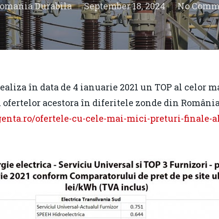
omania Durabila
September 18, 2024
No Comm
ealiza în data de 4 ianuarie 2021 un TOP al celor m
ofertelor acestora în diferitele zonde din Români
genta.ro/ofertele-cu-cele-mai-mici-preturi-finale-a