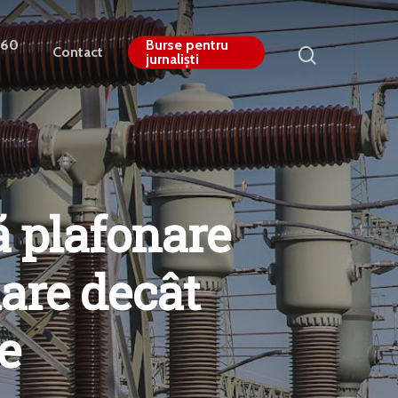
360
Burse pentru
Contact
jurnaliști
ă plafonare
mare decât
e