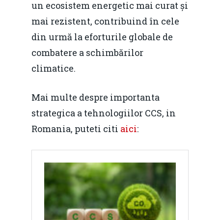
un ecosistem energetic mai curat și
Home
mai rezistent, contribuind în cele
Noutăți
din urmă la eforturile globale de
Despre
combatere a schimbărilor
climatice.
Evenimente
Foto
Mai multe despre importanta
strategica a tehnologiilor CCS, in
Video
Modelul economic ro
Romania, puteti citi
aici
:
România – orizont 2040
EM360 Talk
Marea Neagră în Nou
resurselor naturale
economie
Contact
Piaţa gazelor naturale:
Politici Europene în N
Burse pentru jurna
predictibilitate, liberal
Economie
concurenţă.
Video Forum Marea N
Contact