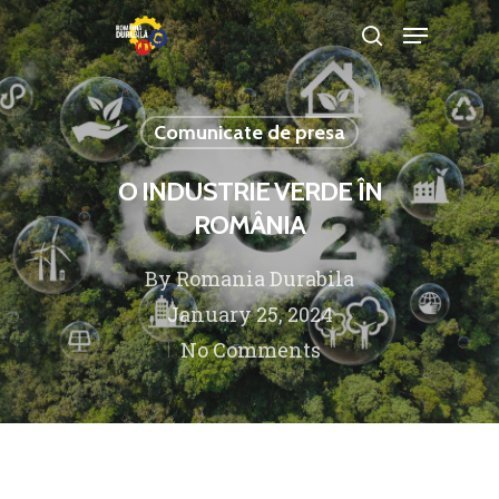
Comunicate de presa
Hit enter to search or ESC to close
O INDUSTRIE VERDE ÎN
ROMÂNIA
By
Romania Durabila
January 25, 2024
No Comments