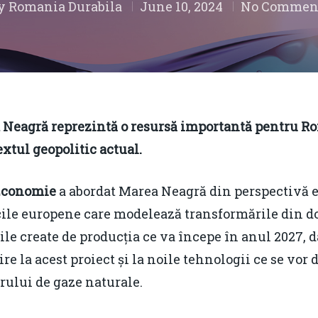
y
Romania Durabila
June 10, 2024
No Commen
 Neagră reprezintă o resursă importantă pentru Ro
extul geopolitic actual.
Economie
a abordat Marea Neagră din perspectivă en
ticile europene care modelează transformările din
le create de producția ce va începe în anul 2027, d
re la acest proiect și la noile tehnologii ce se vor
orului de gaze naturale.