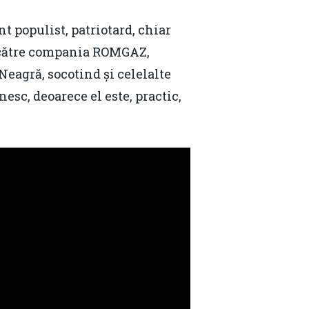
nt populist, patriotard, chiar
e către compania ROMGAZ,
eagră, socotind și celelalte
esc, deoarece el este, practic,
Contact
Daniel Apostol