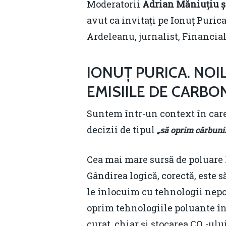
Moderatorii
Adrian Măniuțiu și
avut ca invitați pe Ionuț Puric
Ardeleanu, jurnalist, Financial
IONUȚ PURICA. NOI
EMISIILE DE CARBO
Suntem într-un context în car
decizii de tipul
„să oprim cărbunii
Cea mai mare sursă de poluare l
Gândirea logică, corectă, este 
le înlocuim cu tehnologii nepol
oprim tehnologiile poluante în
curat, chiar și stocarea CO₂-ului