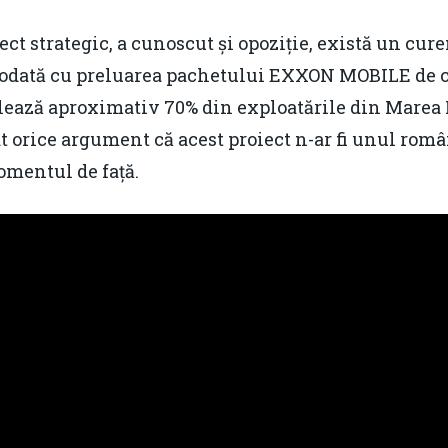
ct strategic, a cunoscut și opoziție, există un cure
r, odată cu preluarea pachetului EXXON MOBILE d
olează aproximativ 70% din exploatările din Marea N
at orice argument că acest proiect n-ar fi unul român
omentul de față.