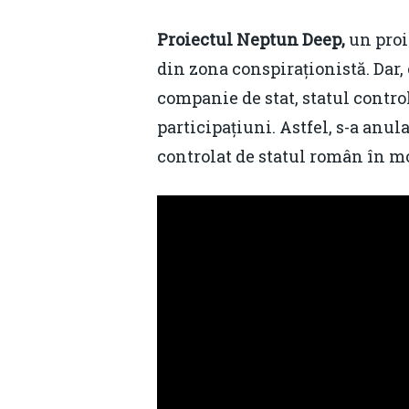
Proiectul Neptun Deep,
un proie
din zona conspiraționistă. Da
companie de stat, statul contr
participațiuni. Astfel, s-a anul
controlat de statul român în m