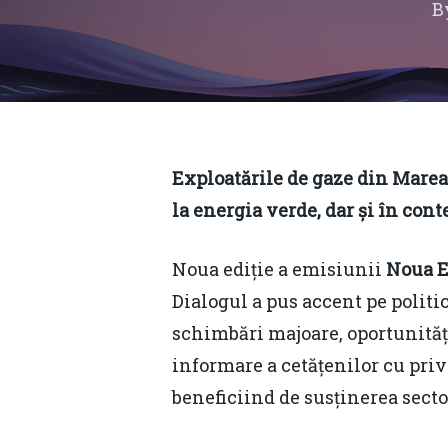
B
Exploatările de gaze din Marea
la energia verde, dar și în cont
Noua ediție a emisiunii
Noua 
Dialogul a pus accent pe poli
schimbări majoare, oportunități
informare a cetățenilor cu privi
Hit enter to search or ESC to close
beneficiind de susținerea sect