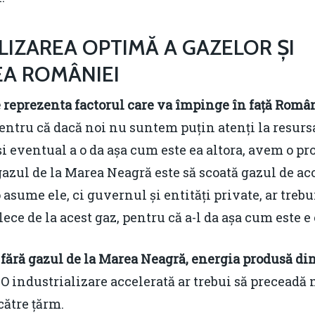
ILIZAREA OPTIMĂ A GAZELOR ȘI
EA ROMÂNIEI
 reprezenta factorul care va împinge în față Român
entru că dacă noi nu suntem puțin atenți la resurs
e și eventual a o da așa cum este ea altora, avem o 
zul de la Marea Neagră este să scoată gazul de acol
asume ele, ci guvernul și entități private, ar trebu
lece de la acest gaz, pentru că a-l da așa cum este e
fără gazul de la Marea Neagră, energia produsă din 
O industrializare accelerată ar trebui să precead
către țărm.