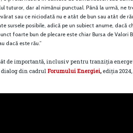
lul tuturor, dar al nimănui punctual. Până la urmă, ne t
ărat sau ce niciodată nu e atât de bun sau atât de rău 
te sursele posibile, adică pe un subiect anume, dacă ch
punct foarte bun de plecare este chiar Bursa de Valori 
u dacă este rău.”
atât de importantă, inclusiv pentru tranziția energ
 dialog din cadrul
Forumului Energiei
,
ediția 2024