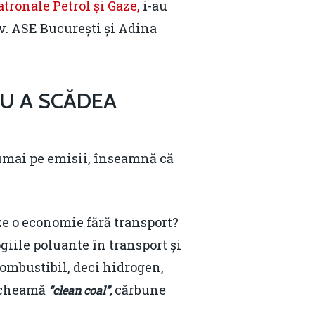
atronale Petrol și Gaze,
i-au
iv. ASE București și Adina
RU A SCĂDEA
umai pe emisii, înseamnă că
ze o economie fără transport?
giile poluante în transport și
combustibil, deci hidrogen,
e cheamă
cărbune
“clean coal”,