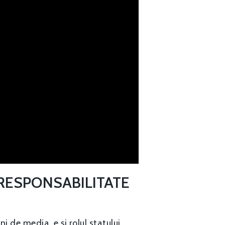
Email:
daniel.apostol@me.com
RESPONSABILITATE
i de media, e și rolul statului,