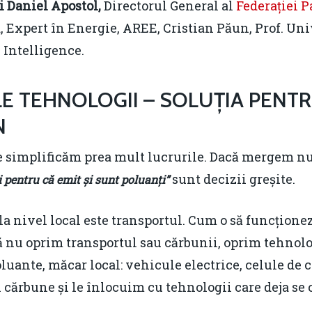
 Daniel Apostol,
Directorul General al
Federației P
a, Expert în Energie, AREE, Cristian Păun, Prof. Un
 Intelligence.
LE TEHNOLOGII – SOLUȚIA PENT
N
e simplificăm prea mult lucrurile. Dacă mergem n
sunt decizii greșite.
 pentru că emit și sunt poluanți”
a nivel local este transportul. Cum o să funcțione
să nu oprim transportul sau cărbunii, oprim tehnolo
uante, măcar local: vehicule electrice, celule de 
 cărbune și le înlocuim cu tehnologii care deja s
.