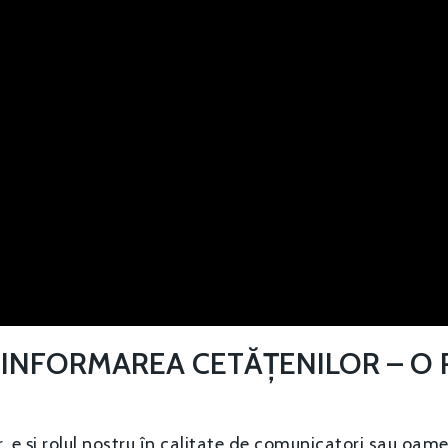
 INFORMAREA CETĂȚENILOR – O 
 e și rolul nostru în calitate de comunicatori sau oamen