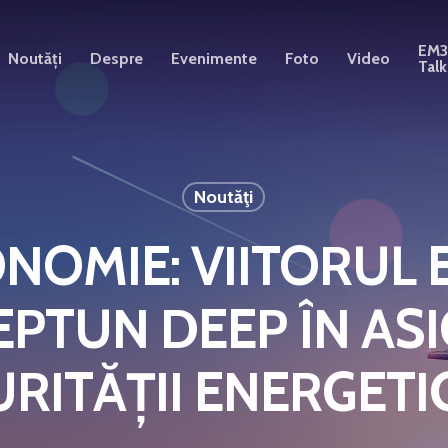
EM
Noutăți
Despre
Evenimente
Foto
Video
Talk
Noutăţi
OMIE: VIITORUL E
EPTUN DEEP ÎN AS
RITĂȚII ENERGETIC