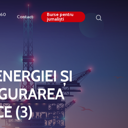
360
Burse pentru
Contact
jurnaliști
NERGIEI ȘI
IGURAREA
E (3)