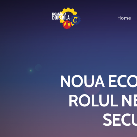
Home
NOUA ECON
ROLUL N
SECU