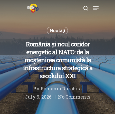
Noutăţi
Hit enter to search or ESC to close
România și noul coridor
energetic al NATO: de la
moștenirea comunistă la
infrastructura strategică a
secolului XXI
By
Romania Durabila
July 9, 2026
No Comments