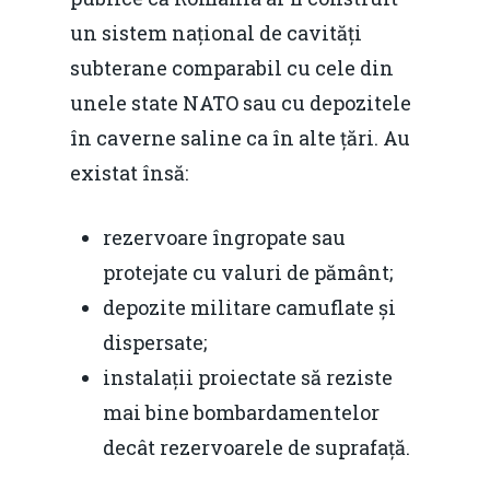
un sistem național de cavități
subterane comparabil cu cele din
unele state NATO sau cu depozitele
Home
în caverne saline ca în alte țări. Au
existat însă:
Noutăți
Despre
rezervoare îngropate sau
protejate cu valuri de pământ;
Evenimente
depozite militare camuflate și
Foto
dispersate;
Video
Modelul economic ro
instalații proiectate să reziste
România – orizont 2040
mai bine bombardamentelor
EM360 Talk
Marea Neagră în Nou
resurselor naturale
decât rezervoarele de suprafață.
economie
Contact