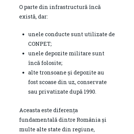
Piaţa gazelor naturale:
Politici Europene în N
Burse pentru jurna
O parte din infrastructură încă
predictibilitate, liberal
Economie
există, dar:
concurenţă.
Video Forum Marea N
Contact
Soluții de consultanță
unele conducte sunt utilizate de
Piața gazelor naturale:
Daniel Apostol
IMM
CONPET;
predictibilitate, liberal
unele depozite militare sunt
Rolul băncilor în finan
concurență.
Email:
încă folosite;
IMM
daniel.apostol@me.
alte tronsoane și depozite au
Redresare vs. Lichidar
fost scoase din uz, conservate
sau privatizate după 1990.
Fiscalitate pentru o 
Durabilă
Aceasta este diferența
Martie 2016
Agribusiness
fundamentală dintre România și
Decembrie 2015
Energia
multe alte state din regiune,