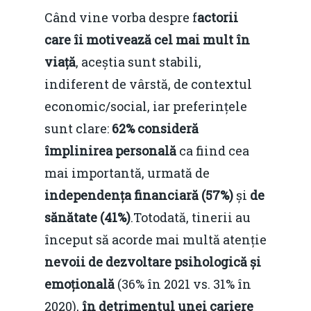
Piaţa gazelor naturale:
Politici Europene în N
Burse pentru jurna
Când vine vorba despre f
actorii
predictibilitate, liberal
Economie
care îi motivează cel mai mult în
concurenţă.
viață
, aceștia sunt stabili,
Video Forum Marea N
Contact
Soluții de consultanță
indiferent de vârstă, de contextul
Piața gazelor naturale:
Daniel Apostol
IMM
economic/social, iar preferințele
predictibilitate, liberal
sunt clare:
62% consideră
Rolul băncilor în finan
concurență.
Email:
împlinirea personală
ca fiind cea
IMM
daniel.apostol@me.
mai importantă, urmată de
Redresare vs. Lichidar
independența financiară (57%)
și
de
Fiscalitate pentru o 
sănătate (41%)
.Totodată, tinerii au
Durabilă
început să acorde mai multă atenție
nevoii de dezvoltare psihologică și
Martie 2016
Agribusiness
emoțională
(36% în 2021 vs. 31% în
Decembrie 2015
Energia
2020),
în detrimentul unei cariere