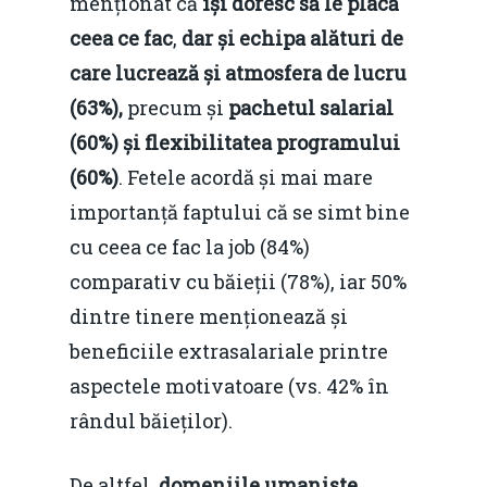
menționat că
își doresc să le placă
ceea ce fac
,
dar și echipa alături de
care lucrează și atmosfera de lucru
(63%),
precum și
pachetul salarial
(60%) și flexibilitatea programului
(60%)
. Fetele acordă și mai mare
importanță faptului că se simt bine
cu ceea ce fac la job (84%)
comparativ cu băieții (78%), iar 50%
dintre tinere menționează și
beneficiile extrasalariale printre
aspectele motivatoare (vs. 42% în
rândul băieților).
De altfel,
domeniile umaniste