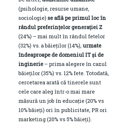
(psihologie, resurse umane,
sociologie)
se află pe primul loc în
rândul preferințelor generației Z
Home
(24%) – mai mult în rândul fetelor
(32%) vs. a băieților (14%),
urmate
Noutăți
îndeaproape de domeniul IT și de
Despre
inginerie
– prima alegere în cazul
Evenimente
băieților (35%) vs. 12% fete. Totodată,
cercetarea arată că tinerele sunt
Foto
cele care aleg într-o mai mare
Video
Modelul economic ro
măsură un job în educație (20% vs
România – orizont 2040
10% băieți) ori în publicitate, PR ori
EM360 Talk
Marea Neagră în Nou
resurselor naturale
marketing (20% vs 5% băieți).
economie
Contact