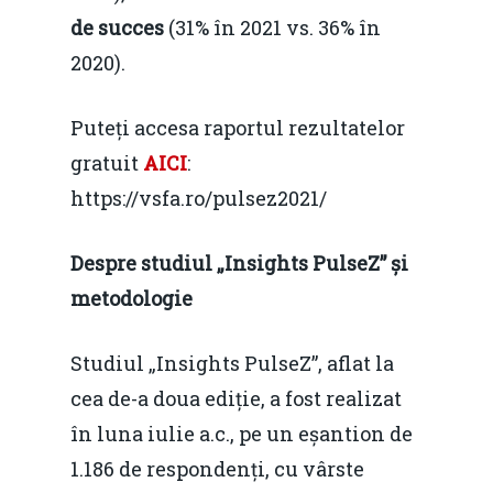
Mai 2015
Construcții și Infrastr
de succes
(31% în 2021 vs. 36% în
pentru o Românie Dur
2020).
Martie 2015
Puteți accesa raportul rezultatelor
gratuit
AICI
:
https://vsfa.ro/pulsez2021/
Despre studiul „Insights PulseZ” și
metodologie
Studiul „Insights PulseZ”, aflat la
cea de-a doua ediție, a fost realizat
în luna iulie a.c., pe un eșantion de
1.186 de respondenți, cu vârste