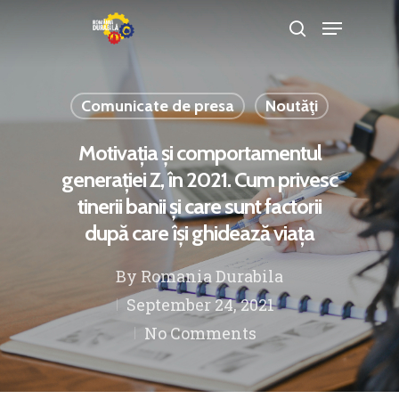
Comunicate de presa
Noutăţi
Hit enter to search or ESC to close
Motivația și comportamentul
generației Z, în 2021. Cum privesc
tinerii banii și care sunt factorii
după care își ghidează viața
By
Romania Durabila
September 24, 2021
No Comments