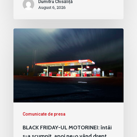
Dumitru Chisăliță
August 6, 2026
Comunicate de presa
BLACK FRIDAY-UL MOTORINEI: întâi
s-a scumpit, apoi ne-o vând drept