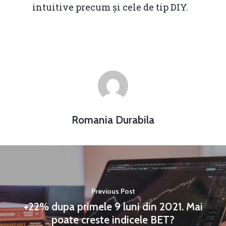
intuitive precum și cele de tip DIY.
Romania Durabila
Previous Post
+22% dupa primele 9 luni din 2021. Mai
poate creste indicele BET?