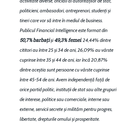
activitate diverse, oficiali ai autorităților de stat,
politicieni, ambasadori, antreprenori, studenți și
tineri care vor să intre în mediul de business.
Publicul Financial Intelligence este format din
50,7%
barbați
49,3% femei
și
.
24,44%
dintre
cititori au între
25 și 34 de ani
,
26,09%
au vârste
cuprinse între
35 și 44 de ani
, iar încă
20,87%
dintre aceștia sunt persoane cu vârste cuprinse
între
45-54 de ani
. Avem independență față de
orice partid politic, instituții de stat sau alte grupuri
de interese, politice sau comerciale, interne sau
externe, servicii secrete și milităm pentru progres,
libertate, drepturile omului și prosperitate.