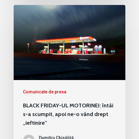
Comunicate de presa
BLACK FRIDAY-UL MOTORINEI: întâi
s-a scumpit, apoi ne-o vând drept
„ieftinire”
Dumitru Chisăliță