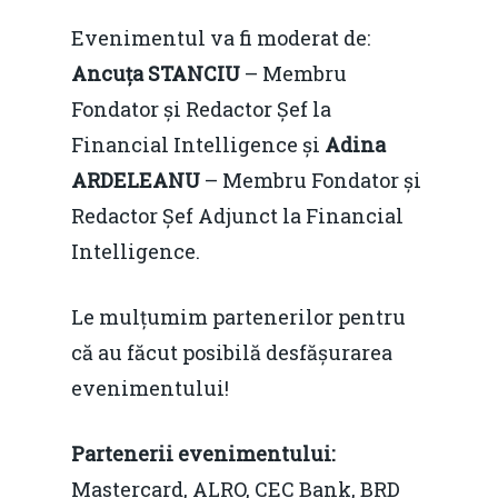
EM360 Talk
Marea Neagră în Nou
resurselor naturale
Evenimentul va fi moderat de:
economie
Contact
Ancuța STANCIU
– Membru
Piaţa gazelor naturale:
Politici Europene în N
Burse pentru jurna
Fondator și Redactor Șef la
predictibilitate, liberal
Economie
Financial Intelligence și
Adina
concurenţă.
Video Forum Marea N
ARDELEANU
– Membru Fondator și
Contact
Soluții de consultanță
Redactor Șef Adjunct la Financial
Piața gazelor naturale:
Daniel Apostol
IMM
Intelligence.
predictibilitate, liberal
Rolul băncilor în finan
concurență.
Email:
Le mulțumim partenerilor pentru
IMM
daniel.apostol@me.
că au făcut posibilă desfășurarea
Redresare vs. Lichidar
evenimentului!
Fiscalitate pentru o 
Durabilă
Partenerii evenimentului:
Mastercard, ALRO, CEC Bank, BRD
Martie 2016