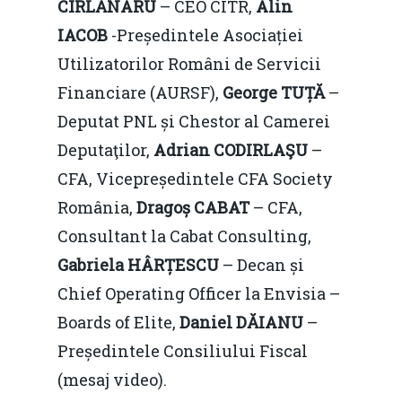
CÎRLĂNARU
– CEO CITR,
Alin
IACOB
-Președintele Asociației
Utilizatorilor Români de Servicii
Financiare (AURSF),
George TUȚĂ
–
Deputat PNL și Chestor al Camerei
Deputaţilor,
Adrian CODIRLAŞU
–
Home
CFA, Vicepreședintele CFA Society
Noutăți
România,
Dragoș CABAT
– CFA,
Consultant la Cabat Consulting,
Despre
Gabriela HÂRȚESCU
– Decan și
Evenimente
Chief Operating Officer la Envisia –
Boards of Elite,
Daniel DĂIANU
–
Foto
Președintele Consiliului Fiscal
Video
Modelul economic ro
(mesaj video).
România – orizont 2040