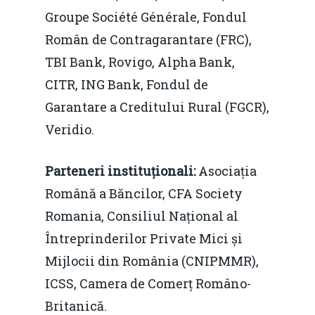
Agribusiness
Groupe Société Générale, Fondul
Decembrie 2015
Energia
Român de Contragarantare (FRC),
TBI Bank, Rovigo, Alpha Bank,
Mai 2015
Construcții și Infrastr
CITR, ING Bank, Fondul de
pentru o Românie Dur
Martie 2015
Garantare a Creditului Rural (FGCR),
Veridio.
Parteneri instituționali:
Asociația
Română a Băncilor, CFA Society
Romania, Consiliul Național al
Întreprinderilor Private Mici și
Mijlocii din România (CNIPMMR),
ICSS, Camera de Comerț Româno-
Britanică.