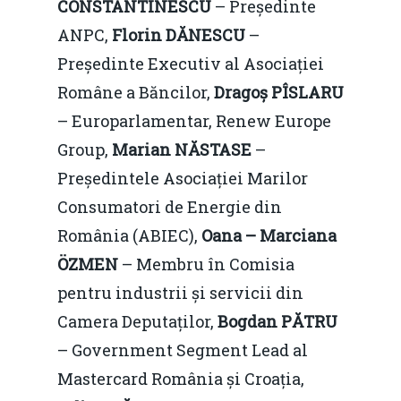
CONSTANTINESCU
– Președinte
ANPC,
Florin DĂNESCU
–
Președinte Executiv al Asociației
Române a Băncilor,
Dragoș PÎSLARU
– Europarlamentar, Renew Europe
Group,
Marian NĂSTASE
–
Președintele Asociației Marilor
Consumatori de Energie din
România (ABIEC),
Oana – Marciana
ÖZMEN
– Membru în Comisia
pentru industrii și servicii din
Camera Deputaților,
Bogdan PĂTRU
– Government Segment Lead al
Mastercard România și Croația,