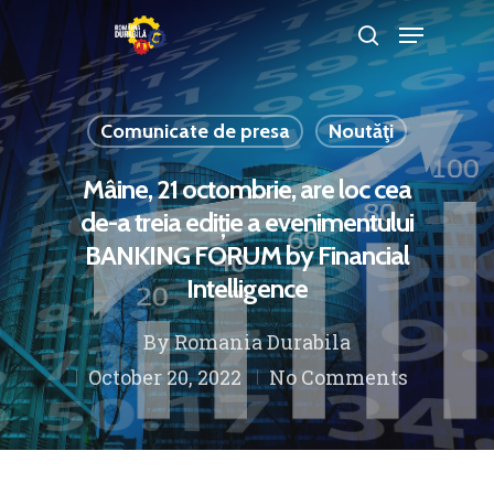
Comunicate de presa
Noutăţi
Hit enter to search or ESC to close
Mâine, 21 octombrie, are loc cea
de-a treia ediție a evenimentului
BANKING FORUM by Financial
Intelligence
By
Romania Durabila
October 20, 2022
No Comments