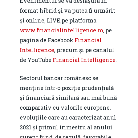
Evenimentul se va desfășura în
format hibrid și va putea fi urmărit
și online, LIVE,pe platforma
www.financialintelligence.ro
, pe
pagina de Facebook
Financial
Intelligence
, precum și pe canalul
de YouTube
Financial Intelligence
.
Sectorul bancar românesc se
menține într-o poziție prudențială
și financiară similară sau mai bună
comparativ cu valorile europene,
evoluțiile care au caracterizat anul
2021 și primul trimestru al anului
curent fiind, de regulă, favorabile,