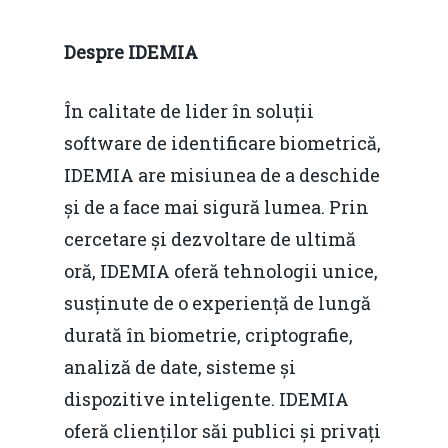
Modelul economic ro
România – orizont 2040
EM360 Talk
Marea Neagră în Nou
Despre IDEMIA
resurselor naturale
economie
Contact
Piaţa gazelor naturale:
În calitate de lider în soluții
Politici Europene în N
Burse pentru jurna
predictibilitate, liberal
software de identificare biometrică,
Economie
concurenţă.
IDEMIA are misiunea de a deschide
Video Forum Marea N
și de a face mai sigură lumea. Prin
Contact
Soluții de consultanță
cercetare și dezvoltare de ultimă
Piața gazelor naturale:
Daniel Apostol
IMM
oră, IDEMIA oferă tehnologii unice,
predictibilitate, liberal
Rolul băncilor în finan
susținute de o experiență de lungă
concurență.
Email:
IMM
durată în biometrie, criptografie,
daniel.apostol@me.
analiză de date, sisteme și
Redresare vs. Lichidar
dispozitive inteligente. IDEMIA
Fiscalitate pentru o 
oferă clienților săi publici și privați
Durabilă