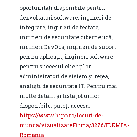
oportunități disponibile pentru
dezvoltatori software, ingineri de
integrare, ingineri de testare,
ingineri de securitate cibernetică,
ingineri DevOps, ingineri de suport
pentru aplicații, ingineri software
pentru succesul clienților,
Home
administratori de sistem și rețea,
Noutăți
analiști de securitate IT. Pentru mai
Despre
multe detalii și lista joburilor
disponibile, puteți accesa:
Evenimente
https://www.hipo.ro/locuri-de-
Foto
munca/vizualizareFirma/3276/IDEMIA-
Romania
Video