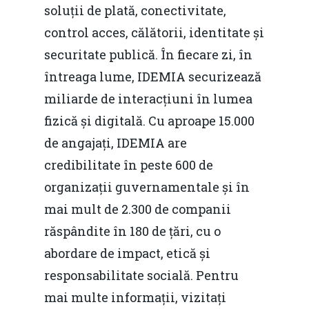
soluții de plată, conectivitate,
Martie 2016
Agribusiness
control acces, călătorii, identitate și
securitate publică. În fiecare zi, în
Decembrie 2015
Energia
întreaga lume, IDEMIA securizează
Mai 2015
Construcții și Infrastr
miliarde de interacțiuni în lumea
pentru o Românie Dur
Martie 2015
fizică și digitală. Cu aproape 15.000
de angajați, IDEMIA are
credibilitate în peste 600 de
organizații guvernamentale și în
mai mult de 2.300 de companii
răspândite în 180 de țări, cu o
abordare de impact, etică și
responsabilitate socială. Pentru
mai multe informații, vizitați