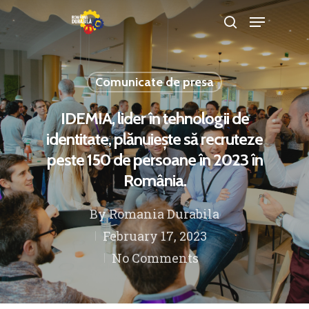
Comunicate de presa
Hit enter to search or ESC to close
IDEMIA, lider în tehnologii de
identitate, plănuiește să recruteze
peste 150 de persoane în 2023 în
România.
By
Romania Durabila
February 17, 2023
No Comments