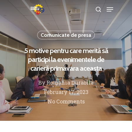
Comunicate de presa
Hit enter to search or ESC to close
5 motive pentru care merită să
participi la evenimentele de
carieră primăvara aceasta
By
Romania Durabila
February 17, 2023
No Comments