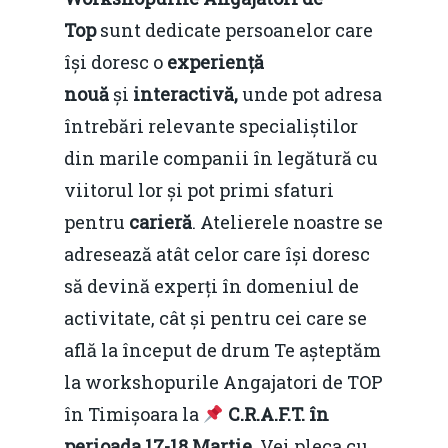
Top
sunt dedicate persoanelor care
își doresc o
experiență
nouă
și
interactivă
,
unde pot adresa
întrebări relevante specialiștilor
din marile companii în legătură cu
viitorul lor și pot primi sfaturi
pentru
carieră
. Atelierele noastre se
adresează atât celor care își doresc
să devină experți în domeniul de
activitate, cât și pentru cei care se
află la început de drum Te așteptăm
la workshopurile Angajatori de TOP
în Timișoara la
C.R.A.F.T. în
perioada 17-18 Martie
. Vei pleca cu