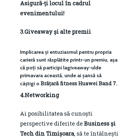
Asigură-ți locul în cadrul
evenimentului!
Home
Noutăți
3.Giveaway și alte premii
Despre
Implicarea și entuziasmul pentru propria
Evenimente
carieră sunt răsplătite printr-un premiu, așa
că poți să participi lagiveaway-ulde
Foto
primavara această, unde ai șansă să
Brățară fitness Huawei Band 7.
câștigi o
Video
Modelul economic ro
4.Networking
România – orizont 2040
EM360 Talk
Marea Neagră în Nou
resurselor naturale
economie
Contact
Ai posibilitatea să cunoști
Piaţa gazelor naturale:
perspective diferite de
Business și
Politici Europene în N
Burse pentru jurna
predictibilitate, liberal
Tech din Timișoara
, să te întâlnești
Economie