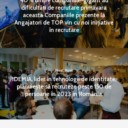
40% dintre companiile-gigant au
dificultăți de recrutare primăvara
aceasta Companiile prezente la
Angajatori de TOP vin cu noi inițiative
în recrutare
Next Post
IDEMIA, lider în tehnologii de identitate,
plănuiește să recruteze peste 150 de
persoane în 2023 în România.