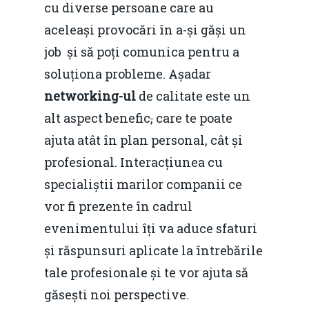
concurenţă.
cu diverse persoane care au
Video Forum Marea N
Contact
aceleași provocări în a-și găși un
Soluții de consultanță
Piața gazelor naturale:
job și să poți comunica pentru a
Daniel Apostol
IMM
predictibilitate, liberal
soluționa probleme. Așadar
Rolul băncilor în finan
concurență.
Email:
networking-ul
de calitate este un
IMM
daniel.apostol@me.
alt aspect benefic
,
care te poate
Redresare vs. Lichidar
ajuta atât în plan personal, cât și
profesional. Interacțiunea cu
Fiscalitate pentru o 
specialiștii marilor companii ce
Durabilă
vor fi prezente în cadrul
Martie 2016
Agribusiness
evenimentului îți va aduce sfaturi
Decembrie 2015
și răspunsuri aplicate la întrebările
Energia
tale profesionale și te vor ajuta să
Mai 2015
Construcții și Infrastr
găsești noi perspective.
pentru o Românie Dur