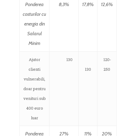
Ponderea
8,3%
17,8%
12,6%
costurilor cu
energia din
Salarul
Minim
Ajutor
130
120-
clienti
130
250
vulnerabili,
doar pentru
venituri sub
400 euro
luar
Ponderea
27%
11%
20%