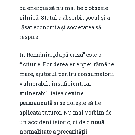
economie
Contact
cu energia să nu mai fie o obsesie
Piaţa gazelor naturale:
Politici Europene în N
zilnică. Statul a absorbit șocul și a
Burse pentru jurna
predictibilitate, liberal
Economie
lăsat economia și societatea să
concurenţă.
respire.
Video Forum Marea N
Contact
Soluții de consultanță
Piața gazelor naturale:
Daniel Apostol
În România, „după criză” este o
IMM
predictibilitate, liberal
ficțiune. Ponderea energiei rămâne
Rolul băncilor în finan
concurență.
Email:
mare, ajutorul pentru consumatorii
IMM
daniel.apostol@me.
vulnerabili insuficient, iar
Redresare vs. Lichidar
vulnerabilitatea devine
permanentă
și se dorește să fie
Fiscalitate pentru o 
aplicată tuturor. Nu mai vorbim de
Durabilă
un accident istoric, ci de o
nouă
Martie 2016
Agribusiness
normalitate a precarității
.