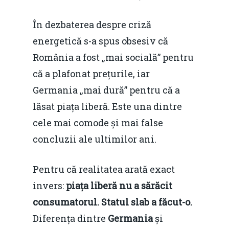
Decembrie 2015
Energia
În dezbaterea despre criză
Mai 2015
Construcții și Infrastr
energetică s-a spus obsesiv că
pentru o Românie Dur
Martie 2015
România a fost „mai socială” pentru
că a plafonat prețurile, iar
Germania „mai dură” pentru că a
lăsat piața liberă. Este una dintre
cele mai comode și mai false
concluzii ale ultimilor ani.
Pentru că realitatea arată exact
invers:
piața liberă nu a sărăcit
consumatorul. Statul slab a făcut-o.
Diferența dintre
Germania
și