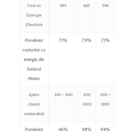
Cost cu
383
420
396
Energie
Electrica
Ponderea
7,1%
7,9%
7,1%
costurilor cu
energia din
Salarul
Minim
Ajutor
350 – 600
600
600 –
clienti
-1800
1800
vulnerabili
Ponderea
46%
98%
94%