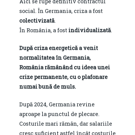
Aici se rupe definitiv contractul
social. În Germania, criza a fost
colectivizată
.
În România, a fost
individualizată
.
Home
După criza energetică a venit
normalitatea în Germania,
Noutăți
România rămânând cu ideea unei
Despre
crize permanente, cu o plafonare
numai bună de muls.
Evenimente
Foto
După 2024, Germania revine
Video
aproape la punctul de plecare.
Modelul economic ro
Costurile mari rămân, dar salariile
România – orizont 2040
EM360 Talk
Marea Neagră în Nou
cresc suficient astfel încât costurile
resurselor naturale