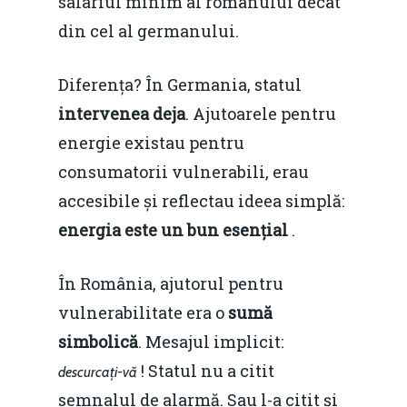
salariul minim al românului decât
din cel al germanului.
Diferența? În Germania, statul
intervenea deja
. Ajutoarele pentru
energie existau pentru
consumatorii vulnerabili, erau
accesibile și reflectau ideea simplă:
energia este un bun esențial
.
În România, ajutorul pentru
vulnerabilitate era o
sumă
simbolică
. Mesajul implicit:
! Statul nu a citit
descurcați-vă
semnalul de alarmă. Sau l-a citit și