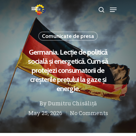
Comunicate de presa
Hit enter to search or ESC to close
Germania. Lecție de politică
socială și energetică. Cum să
protejezi consumatorii de
creșterile prețului la gaze și
energie.
By
Dumitru Chisăliță
May 25, 2026
No Comments