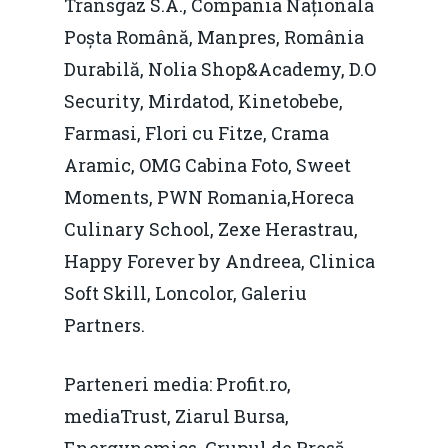
Transgaz S.A., Compania Naționala
Despre
Poșta Română, Manpres, România
Durabilă, Nolia Shop&Academy, D.O
Evenimente
Security, Mirdatod, Kinetobebe,
Foto
Farmasi, Flori cu Fitze, Crama
Aramic, OMG Cabina Foto, Sweet
Video
Modelul economic ro
Moments, PWN Romania,Horeca
România – orizont 2040
EM360 Talk
Marea Neagră în Nou
Culinary School, Zexe Herastrau,
resurselor naturale
economie
Contact
Happy Forever by Andreea, Clinica
Piaţa gazelor naturale:
Soft Skill, Loncolor, Galeriu
Politici Europene în N
Burse pentru jurna
predictibilitate, liberal
Partners.
Economie
concurenţă.
Video Forum Marea N
Parteneri media: Profit.ro,
Contact
Soluții de consultanță
Piața gazelor naturale:
mediaTrust, Ziarul Bursa,
Daniel Apostol
IMM
predictibilitate, liberal