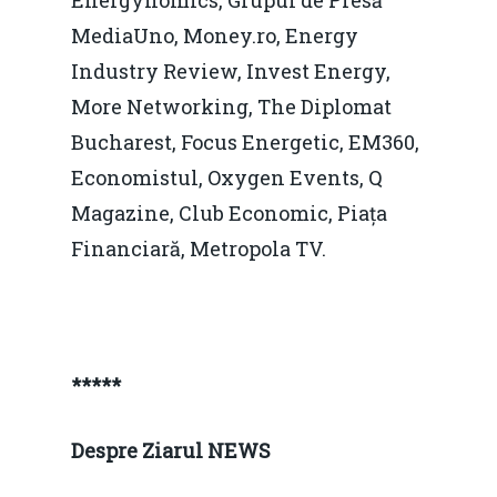
Energynomics, Grupul de Presă
Rolul băncilor în finan
concurență.
Email:
MediaUno, Money.ro, Energy
IMM
daniel.apostol@me.
Industry Review, Invest Energy,
Redresare vs. Lichidar
More Networking, The Diplomat
Bucharest, Focus Energetic, EM360,
Fiscalitate pentru o 
Economistul, Oxygen Events, Q
Durabilă
Magazine, Club Economic, Piața
Martie 2016
Agribusiness
Financiară, Metropola TV.
Decembrie 2015
Energia
Mai 2015
Construcții și Infrastr
pentru o Românie Dur
Martie 2015
*****
Despre Ziarul NEWS