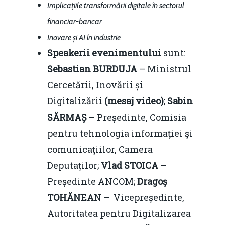
Implicațiile transformării digitale în sectorul
financiar-bancar
Inovare și AI în industrie
Speakerii evenimentului
sunt:
Sebastian BURDUJA
– Ministrul
Cercetării, Inovării și
Digitalizării
(mesaj video)
;
Sabin
SĂRMAȘ
– Președinte, Comisia
pentru tehnologia informaţiei şi
comunicaţiilor, Camera
Deputaților;
Vlad STOICA
–
Președinte ANCOM;
Dragoș
TOHĂNEAN
– Vicepreședinte,
Autoritatea pentru Digitalizarea