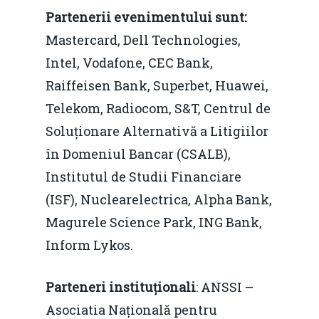
Partenerii evenimentului sunt:
Home
Mastercard, Dell Technologies,
Intel, Vodafone, CEC Bank,
Noutăți
Raiffeisen Bank, Superbet, Huawei,
Despre
Telekom, Radiocom, S&T, Centrul de
Soluționare Alternativă a Litigiilor
Evenimente
în Domeniul Bancar (CSALB),
Foto
Institutul de Studii Financiare
Video
Modelul economic ro
(ISF), Nuclearelectrica, Alpha Bank,
România – orizont 2040
Magurele Science Park, ING Bank,
EM360 Talk
Marea Neagră în Nou
resurselor naturale
Inform Lykos.
economie
Contact
Piaţa gazelor naturale:
Politici Europene în N
Parteneri instituționali
: ANSSI –
Burse pentru jurna
predictibilitate, liberal
Economie
Asociatia Națională pentru