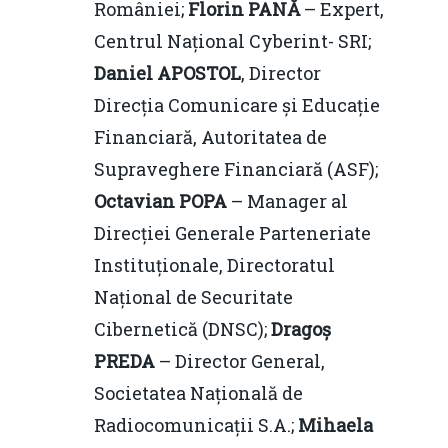
României;
Florin PANĂ
– Expert,
Centrul Național Cyberint- SRI;
Daniel APOSTOL
, Director
Direcția Comunicare și Educație
Financiară, Autoritatea de
Supraveghere Financiară (ASF);
Octavian POPA
– Manager al
Direcției Generale Parteneriate
Instituționale, Directoratul
Național de Securitate
Cibernetică (DNSC);
Drago
ș
PREDA
– Director General,
Societatea Națională de
Radiocomunicații S.A.;
Mihaela