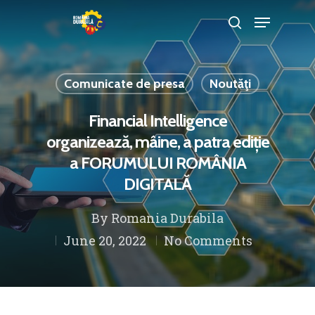
Comunicate de presa
Noutăţi
Hit enter to search or ESC to close
Financial Intelligence
organizează, mâine, a patra ediție
a FORUMULUI ROMÂNIA
DIGITALĂ
By
Romania Durabila
June 20, 2022
No Comments