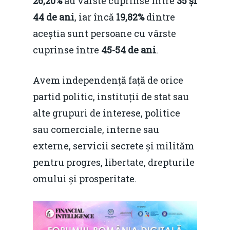
26,20%
au vârste cuprinse între
35 și
44 de ani
, iar încă
19,82%
dintre
aceștia sunt persoane cu vârste
cuprinse între
45-54 de ani
.
Avem independență față de orice
partid politic, instituții de stat sau
alte grupuri de interese, politice
sau comerciale, interne sau
externe, servicii secrete și milităm
pentru progres, libertate, drepturile
omului și prosperitate.