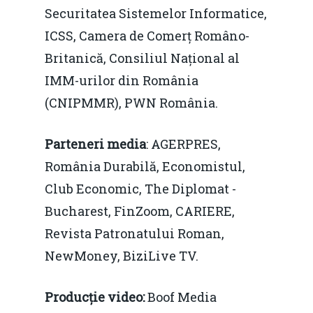
concurenţă.
Securitatea Sistemelor Informatice,
Video Forum Marea N
Contact
Soluții de consultanță
ICSS, Camera de Comerț Româno-
Piața gazelor naturale:
Daniel Apostol
IMM
Britanică, Consiliul Național al
predictibilitate, liberal
IMM-urilor din România
Rolul băncilor în finan
concurență.
Email:
(CNIPMMR), PWN România.
IMM
daniel.apostol@me.
Redresare vs. Lichidar
Parteneri media
: AGERPRES,
România Durabilă, Economistul,
Fiscalitate pentru o 
Club Economic, The Diplomat -
Durabilă
Bucharest, FinZoom, CARIERE,
Martie 2016
Agribusiness
Revista Patronatului Roman,
Decembrie 2015
Energia
NewMoney, BiziLive TV.
Mai 2015
Construcții și Infrastr
Producție video:
Boof Media
pentru o Românie Dur
Martie 2015