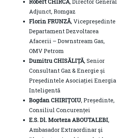
Robert CHIRCĂ
, Director General
Adjunct, Romgaz
Mai 2015
Construcții și Infrastr
Florin FRUNZĂ
, Vicepreședinte
pentru o Românie Dur
Martie 2015
Departament Dezvoltarea
Afacerii – Downstream Gas,
OMV Petrom
Dumitru CHISĂLIȚĂ
, Senior
Consultant Gaz & Energie și
Președintele Asociației Energia
Inteligentă
Bogdan CHIRIȚOIU
, Președinte,
Consiliul Concurenței
E.S.
Dl. Morteza ABOUTALEBI
,
Ambasador Extraordinar şi