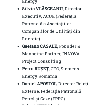
Energy
Piaţa gazelor naturale:
Politici Europene în N
Silvia VLĂSCEANU
, Director
Burse pentru jurna
predictibilitate, liberal
Economie
Executiv, ACUE (Federaţia
concurenţă.
Patronală a Asociaţiilor
Video Forum Marea N
Contact
Soluții de consultanță
Companiilor de Utilităţi din
Piața gazelor naturale:
Daniel Apostol
IMM
Energie)
predictibilitate, liberal
Gaetano CASALE
, Founder &
Rolul băncilor în finan
concurență.
Email:
Managing Partner, INNOVA
IMM
daniel.apostol@me.
Project Consulting
Redresare vs. Lichidar
Petru RUȘEȚ
, CEO, Siemens
Fiscalitate pentru o 
Energy Romania
Durabilă
Daniel APOSTOL
, Director Relații
Externe, Federația Patronală
Martie 2016
Agribusiness
Petrol și Gaze (FPPG)
Decembrie 2015
Energia