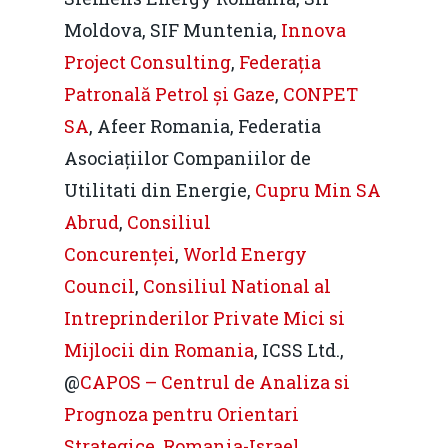
Moldova, SIF Muntenia,
Innova
Project Consulting
,
Federația
Patronală Petrol și Gaze
,
CONPET
SA
, Afeer Romania, Federatia
Asociațiilor Companiilor de
Utilitati din Energie,
Cupru Min SA
Abrud
,
Consiliul
Concurenței
,
World Energy
Council
,
Consiliul National al
Intreprinderilor Private Mici si
Mijlocii din Romania
, ICSS Ltd.,
@
CAPOS – Centrul de Analiza si
Prognoza pentru Orientari
Strategice
,
Romania-Israel