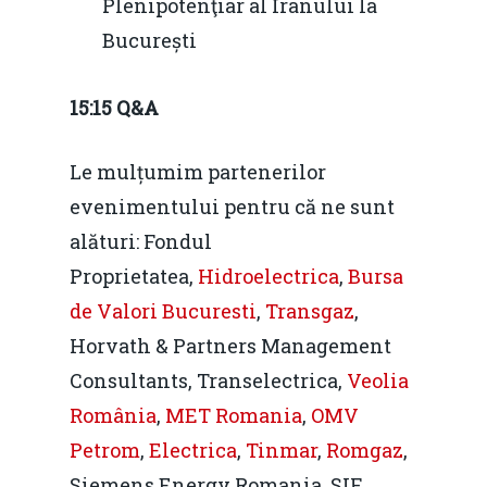
Plenipotenţiar al Iranului la
București
15:15 Q&A
Le mulțumim partenerilor
evenimentului pentru că ne sunt
alături: Fondul
Proprietatea,
Hidroelectrica
,
Bursa
de Valori Bucuresti
,
Transgaz
,
Horvath & Partners Management
Consultants, Transelectrica,
Veolia
România
,
MET Romania
,
OMV
Petrom
,
Electrica
,
Tinmar
,
Romgaz
,
Siemens Energy Romania, SIF