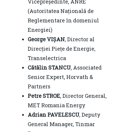
Vicepreședinte, ANRE
(Autoritatea Națională de
Reglementare în domeniul
Energiei)
George VIȘAN
, Director al
Home
Direcției Piețe de Energie,
Noutăți
Transelectrica
Despre
Cătălin STANCU
, Associated
Senior Expert, Horvath &
Evenimente
Partners
Foto
Petre STROE
, Director General,
Video
MET Romania Energy
Modelul economic ro
Adrian PAVELESCU
, Deputy
România – orizont 2040
EM360 Talk
Marea Neagră în Nou
General Manager, Tinmar
resurselor naturale
economie
Contact